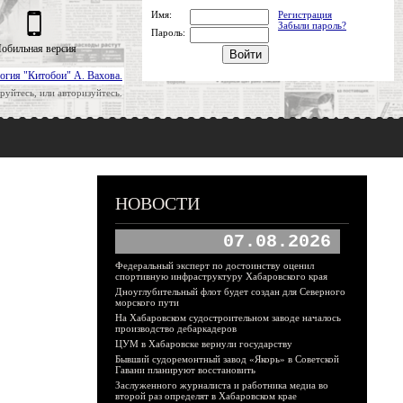
Имя:
Регистрация
Забыли пароль?
Пароль:
обильная версия
огия "Китобои" А. Вахова.
руйтесь, или авторизуйтесь.
НОВОСТИ
07.08.2026
Федеральный эксперт по достоинству оценил
спортивную инфраструктуру Хабаровского края
Дноуглубительный флот будет создан для Северного
морского пути
На Хабаровском судостроительном заводе началось
производство дебаркадеров
ЦУМ в Хабаровске вернули государству
Бывший судоремонтный завод «Якорь» в Советской
Гавани планируют восстановить
Заслуженного журналиста и работника медиа во
второй раз определят в Хабаровском крае