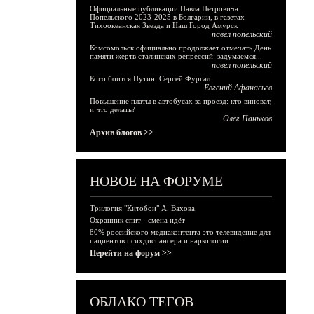
Официальные публикации Павла Петровича
Попельского 2023-2025 в Болгарии, в газетах
Тихоокеанская Звезда и Наш Город Амурск
павел попельский
Комсомольск официально продолжает отмечать День
памяти жертв сталинских репрессий: задумаемся...
павел попельский
Кого боится Путин: Сергей Фургал
Евгений Афанасьев
Повышение платы в автобусах за проезд: кто виноват,
и что делать?
Олег Паньков
Архив блогов >>
НОВОЕ НА ФОРУМЕ
Трилогия "Китобои" А. Вахова.
Охранник спит - смена идёт
80% российского медиаконтента это телевидение для
пациентов психдиспансера и наркологии.
Перейти на форум >>
ОБЛАКО ТЕГОВ