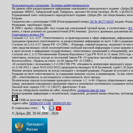
Пользовательское соглашение
,
Политика конфиденциальности
На данном сайте распространяется информация электронного периодического издания «Дебри-Д
редакции: 680032, Хабаровский край, Хабаровск, проспект 60-летия Октября, 88-46, т./ф.8421
Редакционный совет электронного периодического издания «Дебри-ДВ» (на общественных нач
Егорова
Свидетельство о регистрации СМИ (Регистрационный номер)
ЭЛ № ФС77-45537
выдано Федера
Федерация, зарубежные страны.
В 2006 г. проект «Дебри-ДВ» был создан как электронный частный архив, в соответствии с
ФЗ 
книги, а также рукописи по дальневосточной (РФ) тематике. Доступ к архивным документам явля
Гражданского кодекса РФ
.
Согласно ч.2. п.3. ст.17 «Ответственность за правонарушения в сфере информации, информац
гражданско-правовую ответственность за распространение информации не несет. Сайт и редакци
Согласно пп.3,4,6 ст.57 Закона РФ «О СМИ», «Редакция, главный редактор, журналист не несут
либо представляющих собой злоупотребление свободой массовой информации и (или) правами ж
в пресс-релизах и информация государственных, общественных организаций и объединений), кот
Согласно абз.3, п.13 Постановления Пленума Верховного Суда РФ №16 от 15 июня 2010 года 
ответчиком, поскольку исходя из положений Закона РФ «О средствах массовой информации» не 
Воспользуйтесь «Правом на ответ» (ст.46 Закона РФ «О СМИ»).
«В соответствии с положением ч.3 ст.196 ГПК РФ, обязанность компенсации морального вреда п
от 22.08.2012 г. (дело №33-5325/2012) председательствующего И.И.Куликовой, судей С.И.Дор
Мнения авторов материалов не всегда совпадают с позицией редакции. Редакция не вступает в п
Редакция не несет ответственность за содержание внешних ссылок и комментариев. За них отве
ДВ», ответственность за достоверность и наполняемость несут авторы.
Политические опросы/голосования проводятся согласно ч.2. ст.46 «Опросы общественного мнени
(лица), заказавшее (заказавших) проведение опроса и оплатившее (оплативших) указанную публик
Часовой пояс сервера UTC+11 (AEST), фактически +8 мск.
Если вы обнаружили ошибки на сайте, пожалуйста,
сообщите нам об этом
.
Распространение информации о политической, социальной, духовной жизни общества, публикац
СМИ не получает субсидий.
Адреса сайта:
DEBRI-DV.COM
,
DEBRI-DV.RU
.
В социальных сетях:
© Дебри-ДВ, 20.04.2006 - 2026