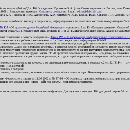
В» со знаком «Дебри-ДВ». 16+ Учредитель: Пронякин К.А. (член Союза журналистов России, член Союза
2296081. Электронная приемная:
Отправить сообщение
. E-mail:
editor@debri-dv.com
алах): К.А. Пронякин, И.Ю. Харитонова, А.Э. Мирмович, Ю.Н. Юрьев, Ю.В. Ковалев, Л.Н. Левина, А.
льной службой по надзору в сфере связи, информационных технологий и массовых коммуникаций (Роском
№ 125 «Об архивном деле в Российской Федерации»
, согласно п. 2 ст. 13 «Создание архивов». Основно
ется открытым в электронном виде, согласно п. 1 ст. 24 вышеобозначенного закона. Архивные документы 
ионных технологий и защиты информации»
Закона РФ «Об информации, информационных технологиях и о за
я основываются и работают на основании ст.8 «Право на доступ к информации» ФЗ-149.
 ответственности за распространение сведений, не соответствующих действительности и порочащих чест
урналиста: ...если они являются дословным воспроизведением сообщений и материалов или их фрагмент
орое может быть установлено и привлечено к ответственности за данное нарушение законодательства Рос
«О практике применения судами Закона РФ «О средствах массовой информации», «по делам, вытекающим 
вправе вмешиваться в деятельность редакции, в ходе которой определяется содержание сообщений и мат
одлежит возложению на авторов, а по опубликованию опровержения, в порядке ч.2 ст.152 ГК РФ - на уч
ожко, Н.В.Пестовой.
ереписку с авторами.
тственны, соответственно, исключительно их правообладатели и авторы. Комментарии на сайте приравне
я» Федерального закона от 12.06.2002 г. № 67-ФЗ «Об основных гарантиях избирательных прав и права н
ацию (обнародование) - едино - сайт, без оплаты - безвозмездно/бесплатно.
ии на актуальные темы, просветительские функции. Для мужчин и женщин. 16+ для детей старше 16 лет.