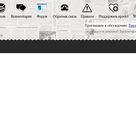
хив
Комментарии
Форум
Обратная связь
Правила
Поддержать проект
М
Приглашаем к обсуждению:
Трил
Надоела реклама? Зарегистри
ск