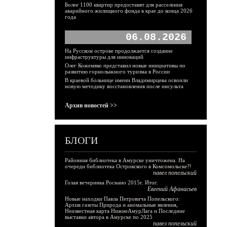
Более 1100 квартир предоставят для расселения
аварийного жилищного фонда в крае до конца 2026
года
06.08.2026
На Русском острове продолжается создание
инфраструктуры для инноваций
Олег Кожемяко представил новые инициативы по
развитию горнолыжного туризма в России
В краевой больнице имени Владимирцева освоили
новую методику восстановления после инсульта
Архив новостей >>
БЛОГИ
Районная библиотека в Амурске уничтожена. На
очереди библиотека Островского в Комсомольске?!
павел попельский
Голая вечеринка Роснано 2015г. Итог.
Евгений Афанасьев
Новые находки Павла Петровича Попельского:
Архив газеты Природа и аномальные явления,
Неизвестная карта НижнеАмурЛага и Последние
выставки автора в Амурске по 2025
павел попельский