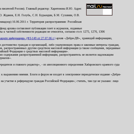
 писателей России). Главный редактор: Харитонова И.Ю. Адрес
Ю. Жданов, Е.Н. Голубь, С.Н. Бурындин, Б.М. Сухинин, О.В.
надзор) 16.06.2011 г. Территория распространения: Российская
й фонд архива составляют публикации газет и журналов, изданные
к частной собственности редакции не относятся, согласно ст.ст. 1275, 1276, 1306
щите информации» (ФЗ-149 от 27.07.06 г.)
архив «Дебри-ДВ», хранящий информацию,
ь и достоинство граждан и организаций, либо ущемляющих права и законные интересы граждан,
ов, распространенных другим средством массовой информации (а также сообщения, переданные
сийской Федерации о средствах массовой информации».
из содержания распространенной информации, распространитель не является надлежащим
ериалов».
редителя и главного редактор», - из апелляционного определения Хабаровского краевого суда
ны к выражению мнения. Блоги и форум не входят в электронное периодическое издание «Дебри-
а участие в референдуме граждан Российской Федерации»; считать, там где не указано: лицо