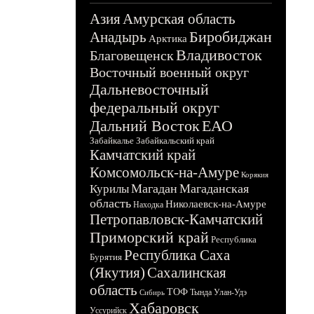
Азия
Амурская область
Биробиджан
Анадырь
Арктика
Владивосток
Благовещенск
Восточный военный округ
Дальневосточный
федеральный округ
Дальний Восток
ЕАО
Забайкалье
Забайкальский край
Камчатский край
Комсомольск-на-Амуре
Корякия
Магадан
Магаданская
Курилы
область
Николаевск-на-Амуре
Находка
Петропавловск-Камчатский
Приморский край
Республика
Республика Саха
Бурятия
(Якутия)
Сахалинская
область
ТОФ
Тында
Улан-Удэ
Сибирь
Хабаровск
Уссурийск