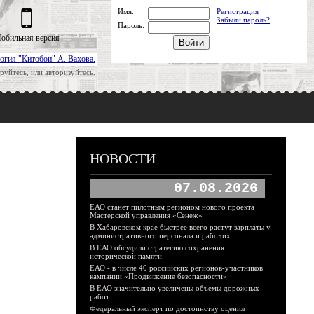
Имя:
Регистрация
Забыли пароль?
Пароль:
обильная версия
огия "Китобои" А. Вахова.
руйтесь, или авторизуйтесь.
НОВОСТИ
07.08.2026
ЕАО станет пилотным регионом нового проекта
Мастерской управления «Сенеж»
В Хабаровском крае быстрее всего растут зарплаты у
административного персонала и рабочих
В ЕАО обсудили стратегию сохранения
исторической памяти
ЕАО - в числе 40 российских регионов-участников
кампании «Продвижение безопасности»
В ЕАО значительно увеличены объемы дорожных
работ
Федеральный эксперт по достоинству оценил