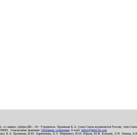
В» со знаком «Дебри-ДВ». 16+ Учредитель: Пронякин К.А. (член Союза журналистов России, член Союза
2296081. Электронная приемная:
Отправить сообщение
. E-mail:
editor@debri-dv.com
алах): К.А. Пронякин, И.Ю. Харитонова, А.Э. Мирмович, Ю.Н. Юрьев, Ю.В. Ковалев, Л.Н. Левина, А.