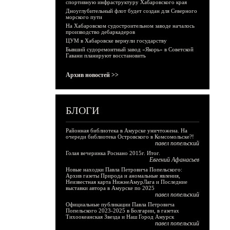
спортивную инфраструктуру Хабаровского края
Дноуглубительный флот будет создан для Северного
морского пути
На Хабаровском судостроительном заводе началось
производство дебаркадеров
ЦУМ в Хабаровске вернули государству
Бывший судоремонтный завод «Якорь» в Советской
Гавани планируют восстановить
Архив новостей >>
БЛОГИ
Районная библиотека в Амурске уничтожена. На
очереди библиотека Островского в Комсомольске?!
павел попельский
Голая вечеринка Роснано 2015г. Итог.
Евгений Афанасьев
Новые находки Павла Петровича Попельского:
Архив газеты Природа и аномальные явления,
Неизвестная карта НижнеАмурЛага и Последние
выставки автора в Амурске по 2025
павел попельский
Официальные публикации Павла Петровича
Попельского 2023-2025 в Болгарии, в газетах
Тихоокеанская Звезда и Наш Город Амурск
павел попельский