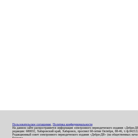
Пользовательское соглашение
,
Политика конфиденциальности
На данном сайте распространяется информация электронного периодического издания «Дебри-Д
редакции: 680032, Хабаровский край, Хабаровск, проспект 60-летия Октября, 88-46, т./ф.8421
Редакционный совет электронного периодического издания «Дебри-ДВ» (на общественных нач
Егорова