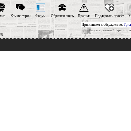
хив
Комментарии
Форум
Обратная связь
Правила
Поддержать проект
М
Приглашаем к обсуждению:
Трил
Надоела реклама? Зарегистри
ск