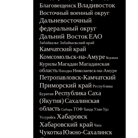
Владивосток
Благовещенск
Восточный военный округ
Дальневосточный
федеральный округ
Дальний Восток
ЕАО
Забайкалье
Забайкальский край
Камчатский край
Комсомольск-на-Амуре
Корякия
Магадан
Магаданская
Курилы
область
Николаевск-на-Амуре
Находка
Петропавловск-Камчатский
Приморский край
Республика
Республика Саха
Бурятия
(Якутия)
Сахалинская
область
ТОФ
Тында
Улан-Удэ
Сибирь
Хабаровск
Уссурийск
Хабаровский край
Чита
Чукотка
Южно-Сахалинск