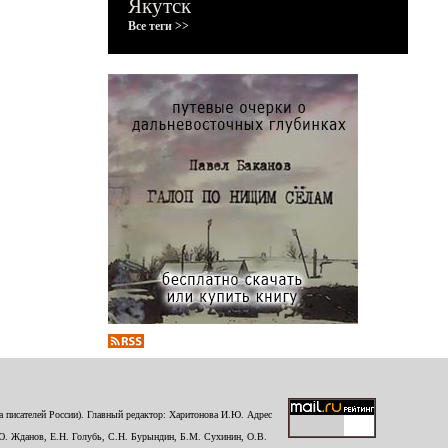
Якутск
Все теги >>
 писателей России). Главный редактор: Харитонова И.Ю. Адрес
Ю. Жданов, Е.Н. Голубь, С.Н. Бурындин, Б.М. Сухинин, О.В.