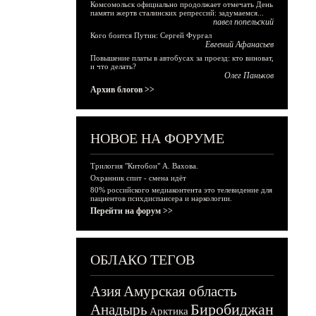
Комсомольск официально продолжает отмечать День
памяти жертв сталинских репрессий: задумаемся...
павел попельский
Кого боится Путин: Сергей Фургал
Евгений Афанасьев
Повышение платы в автобусах за проезд: кто виноват,
и что делать?
Олег Паньков
Архив блогов >>
НОВОЕ НА ФОРУМЕ
Трилогия "Китобои" А. Вахова.
Охранник спит - смена идёт
80% российского медиаконтента это телевидение для
пациентов психдиспансера и наркологии.
Перейти на форум >>
ОБЛАКО ТЕГОВ
Азия
Амурская область
Биробиджан
Анадырь
Арктика