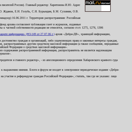
 писателей России). Главный редактор: Харитонова И.Ю. Адрес
Ю. Жданов, Е.Н. Голубь, С.Н. Бурындин, Б.М. Сухинин, О.В.
надзор) 16.06.2011 г. Территория распространения: Российская
й фонд архива составляют публикации газет и журналов, изданные
к частной собственности редакции не относятся, согласно ст.ст. 1275, 1276, 1306
щите информации» (ФЗ-149 от 27.07.06 г.)
архив «Дебри-ДВ», хранящий информацию,
ь и достоинство граждан и организаций, либо ущемляющих права и законные интересы граждан,
ов, распространенных другим средством массовой информации (а также сообщения, переданные
сийской Федерации о средствах массовой информации».
из содержания распространенной информации, распространитель не является надлежащим
ериалов».
редителя и главного редактор», - из апелляционного определения Хабаровского краевого суда
ны к выражению мнения. Блоги и форум не входят в электронное периодическое издание «Дебри-
а участие в референдуме граждан Российской Федерации»; считать, там где не указано: лицо