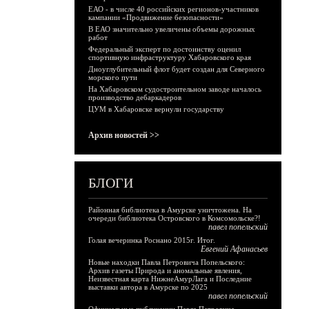
ЕАО - в числе 40 российских регионов-участников
кампании «Продвижение безопасности»
В ЕАО значительно увеличены объемы дорожных
работ
Федеральный эксперт по достоинству оценил
спортивную инфраструктуру Хабаровского края
Дноуглубительный флот будет создан для Северного
морского пути
На Хабаровском судостроительном заводе началось
производство дебаркадеров
ЦУМ в Хабаровске вернули государству
Архив новостей >>
БЛОГИ
Районная библиотека в Амурске уничтожена. На
очереди библиотека Островского в Комсомольске?!
павел попельский
Голая вечеринка Роснано 2015г. Итог.
Евгений Афанасьев
Новые находки Павла Петровича Попельского:
Архив газеты Природа и аномальные явления,
Неизвестная карта НижнеАмурЛага и Последние
выставки автора в Амурске по 2025
павел попельский