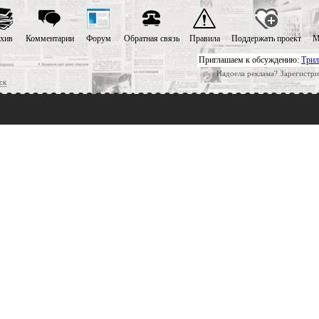
хив
Комментарии
Форум
Обратная связь
Правила
Поддержать проект
М
Приглашаем к обсуждению:
Трил
Надоела реклама? Зарегистри
ск