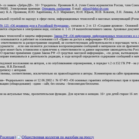
В» со знаком «Дебри-ДВ». 16+ Учредитель: Пронякин К.А. (член Союза журналистов России, член Союза
2296081. Электронная приемная:
Отправить сообщение
. E-mail:
editor@debri-dv.com
алах): К.А. Пронякин, И.Ю. Харитонова, А.Э. Мирмович, Ю.Н. Юрьев, Ю.В. Ковалев, Л.Н. Левина, А.
льной службой по надзору в сфере связи, информационных технологий и массовых коммуникаций (Роском
№ 125 «Об архивном деле в Российской Федерации»
, согласно п. 2 ст. 13 «Создание архивов». Основно
ется открытым в электронном виде, согласно п. 1 ст. 24 вышеобозначенного закона. Архивные документы 
ионных технологий и защиты информации»
Закона РФ «Об информации, информационных технологиях и о за
я основываются и работают на основании ст.8 «Право на доступ к информации» ФЗ-149.
 ответственности за распространение сведений, не соответствующих действительности и порочащих чест
урналиста: ...если они являются дословным воспроизведением сообщений и материалов или их фрагмент
орое может быть установлено и привлечено к ответственности за данное нарушение законодательства Рос
«О практике применения судами Закона РФ «О средствах массовой информации», «по делам, вытекающим 
вправе вмешиваться в деятельность редакции, в ходе которой определяется содержание сообщений и мат
одлежит возложению на авторов, а по опубликованию опровержения, в порядке ч.2 ст.152 ГК РФ - на уч
ожко, Н.В.Пестовой.
ереписку с авторами.
тственны, соответственно, исключительно их правообладатели и авторы. Комментарии на сайте приравне
я» Федерального закона от 12.06.2002 г. № 67-ФЗ «Об основных гарантиях избирательных прав и права н
ацию (обнародование) - едино - сайт, без оплаты - безвозмездно/бесплатно.
ии на актуальные темы, просветительские функции. Для мужчин и женщин. 16+ для детей старше 16 лет.