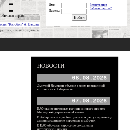
Имя:
Регистрация
Забыли пароль?
Пароль:
обильная версия
огия "Китобои" А. Вахова.
руйтесь, или авторизуйтесь.
НОВОСТИ
08.08.2026
Дмитрий Демешин объявил режим повышенной
готовности в Хабаровске
07.08.2026
ЕАО станет пилотным регионом нового проекта
Мастерской управления «Сенеж»
В Хабаровском крае быстрее всего растут зарплаты у
административного персонала и рабочих
В ЕАО обсудили стратегию сохранения
исторической памяти