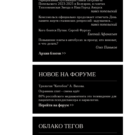
Официальные публикации Павла Петровича
Попельского 2023-2025 в Болгарии, в газетах
Тихоокеанская Звезда и Наш Город Амурск
павел попельский
Комсомольск официально продолжает отмечать День
памяти жертв сталинских репрессий: задумаемся...
павел попельский
Кого боится Путин: Сергей Фургал
Евгений Афанасьев
Повышение платы в автобусах за проезд: кто виноват,
и что делать?
Олег Паньков
Архив блогов >>
НОВОЕ НА ФОРУМЕ
Трилогия "Китобои" А. Вахова.
Охранник спит - смена идёт
80% российского медиаконтента это телевидение для
пациентов психдиспансера и наркологии.
Перейти на форум >>
ОБЛАКО ТЕГОВ