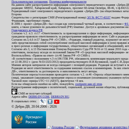
Пользовательское соглашение
,
Политика конфиденциальности
На данном сайте распространяется информация электронного периодического издания «Дебри-Д
редакции: 680032, Хабаровский край, Хабаровск, проспект 60-летия Октября, 88-46, т./ф.8421
Редакционный совет электронного периодического издания «Дебри-ДВ» (на общественных нач
Егорова
Свидетельство о регистрации СМИ (Регистрационный номер)
ЭЛ № ФС77-45537
выдано Федера
Федерация, зарубежные страны.
В 2006 г. проект «Дебри-ДВ» был создан как электронный частный архив, в соответствии с
ФЗ 
книги, а также рукописи по дальневосточной (РФ) тематике. Доступ к архивным документам явля
Гражданского кодекса РФ
.
Согласно ч.2. п.3. ст.17 «Ответственность за правонарушения в сфере информации, информац
гражданско-правовую ответственность за распространение информации не несет. Сайт и редакци
Согласно пп.3,4,6 ст.57 Закона РФ «О СМИ», «Редакция, главный редактор, журналист не несут
либо представляющих собой злоупотребление свободой массовой информации и (или) правами ж
в пресс-релизах и информация государственных, общественных организаций и объединений), кот
Согласно абз.3, п.13 Постановления Пленума Верховного Суда РФ №16 от 15 июня 2010 года 
ответчиком, поскольку исходя из положений Закона РФ «О средствах массовой информации» не 
Воспользуйтесь «Правом на ответ» (ст.46 Закона РФ «О СМИ»).
«В соответствии с положением ч.3 ст.196 ГПК РФ, обязанность компенсации морального вреда п
от 22.08.2012 г. (дело №33-5325/2012) председательствующего И.И.Куликовой, судей С.И.Дор
Мнения авторов материалов не всегда совпадают с позицией редакции. Редакция не вступает в п
Редакция не несет ответственность за содержание внешних ссылок и комментариев. За них отве
ДВ», ответственность за достоверность и наполняемость несут авторы.
Политические опросы/голосования проводятся согласно ч.2. ст.46 «Опросы общественного мнени
(лица), заказавшее (заказавших) проведение опроса и оплатившее (оплативших) указанную публик
Часовой пояс сервера UTC+11 (AEST), фактически +8 мск.
Если вы обнаружили ошибки на сайте, пожалуйста,
сообщите нам об этом
.
Распространение информации о политической, социальной, духовной жизни общества, публикац
СМИ не получает субсидий.
Адреса сайта:
DEBRI-DV.COM
,
DEBRI-DV.RU
.
В социальных сетях:
© Дебри-ДВ, 20.04.2006 - 2026