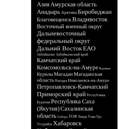
Азия
Амурская область
Биробиджан
Анадырь
Арктика
Владивосток
Благовещенск
Восточный военный округ
Дальневосточный
федеральный округ
Дальний Восток
ЕАО
Забайкалье
Забайкальский край
Камчатский край
Комсомольск-на-Амуре
Корякия
Магадан
Магаданская
Курилы
область
Николаевск-на-Амуре
Находка
Петропавловск-Камчатский
Приморский край
Республика
Республика Саха
Бурятия
(Якутия)
Сахалинская
область
ТОФ
Тында
Улан-Удэ
Сибирь
Хабаровск
Уссурийск