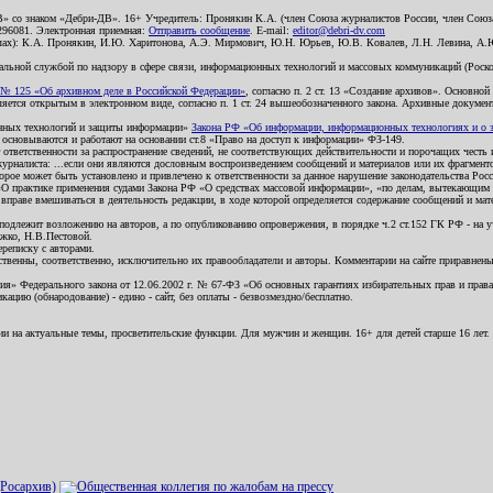
В» со знаком «Дебри-ДВ». 16+ Учредитель: Пронякин К.А. (член Союза журналистов России, член Союза
2296081. Электронная приемная:
Отправить сообщение
. E-mail:
editor@debri-dv.com
алах): К.А. Пронякин, И.Ю. Харитонова, А.Э. Мирмович, Ю.Н. Юрьев, Ю.В. Ковалев, Л.Н. Левина, А.
льной службой по надзору в сфере связи, информационных технологий и массовых коммуникаций (Роском
№ 125 «Об архивном деле в Российской Федерации»
, согласно п. 2 ст. 13 «Создание архивов». Основно
ется открытым в электронном виде, согласно п. 1 ст. 24 вышеобозначенного закона. Архивные документы 
ионных технологий и защиты информации»
Закона РФ «Об информации, информационных технологиях и о за
я основываются и работают на основании ст.8 «Право на доступ к информации» ФЗ-149.
 ответственности за распространение сведений, не соответствующих действительности и порочащих чест
урналиста: ...если они являются дословным воспроизведением сообщений и материалов или их фрагмент
орое может быть установлено и привлечено к ответственности за данное нарушение законодательства Рос
«О практике применения судами Закона РФ «О средствах массовой информации», «по делам, вытекающим 
вправе вмешиваться в деятельность редакции, в ходе которой определяется содержание сообщений и мат
одлежит возложению на авторов, а по опубликованию опровержения, в порядке ч.2 ст.152 ГК РФ - на уч
ожко, Н.В.Пестовой.
ереписку с авторами.
тственны, соответственно, исключительно их правообладатели и авторы. Комментарии на сайте приравне
я» Федерального закона от 12.06.2002 г. № 67-ФЗ «Об основных гарантиях избирательных прав и права н
ацию (обнародование) - едино - сайт, без оплаты - безвозмездно/бесплатно.
ии на актуальные темы, просветительские функции. Для мужчин и женщин. 16+ для детей старше 16 лет.