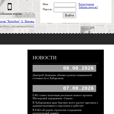
Имя:
Регистрация
Забыли пароль?
Пароль:
обильная версия
огия "Китобои" А. Вахова.
руйтесь, или авторизуйтесь.
НОВОСТИ
08.08.2026
Дмитрий Демешин объявил режим повышенной
готовности в Хабаровске
07.08.2026
ЕАО станет пилотным регионом нового проекта
Мастерской управления «Сенеж»
В Хабаровском крае быстрее всего растут зарплаты у
административного персонала и рабочих
В ЕАО обсудили стратегию сохранения
исторической памяти