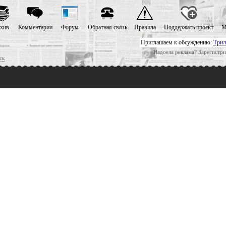
хив
Комментарии
Форум
Обратная связь
Правила
Поддержать проект
М
Приглашаем к обсуждению:
Трил
Надоела реклама? Зарегистри
ск