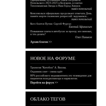
Официальные публикации Павла Петровича
Попельского 2023-2025 в Болгарии, в газетах
Тихоокеанская Звезда и Наш Город Амурск
павел попельский
Комсомольск официально продолжает отмечать День
памяти жертв сталинских репрессий: задумаемся...
павел попельский
Кого боится Путин: Сергей Фургал
Евгений Афанасьев
Повышение платы в автобусах за проезд: кто виноват,
и что делать?
Олег Паньков
Архив блогов >>
НОВОЕ НА ФОРУМЕ
Трилогия "Китобои" А. Вахова.
Охранник спит - смена идёт
80% российского медиаконтента это телевидение для
пациентов психдиспансера и наркологии.
Перейти на форум >>
ОБЛАКО ТЕГОВ