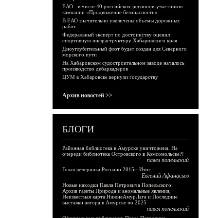
ЕАО - в числе 40 российских регионов-участников
кампании «Продвижение безопасности»
В ЕАО значительно увеличены объемы дорожных
работ
Федеральный эксперт по достоинству оценил
спортивную инфраструктуру Хабаровского края
Дноуглубительный флот будет создан для Северного
морского пути
На Хабаровском судостроительном заводе началось
производство дебаркадеров
ЦУМ в Хабаровске вернули государству
Архив новостей >>
БЛОГИ
Районная библиотека в Амурске уничтожена. На
очереди библиотека Островского в Комсомольске?!
павел попельский
Голая вечеринка Роснано 2015г. Итог.
Евгений Афанасьев
Новые находки Павла Петровича Попельского:
Архив газеты Природа и аномальные явления,
Неизвестная карта НижнеАмурЛага и Последние
выставки автора в Амурске по 2025
павел попельский