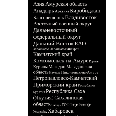
Азия
Амурская область
Биробиджан
Анадырь
Арктика
Владивосток
Благовещенск
Восточный военный округ
Дальневосточный
федеральный округ
Дальний Восток
ЕАО
Забайкалье
Забайкальский край
Камчатский край
Комсомольск-на-Амуре
Корякия
Магадан
Магаданская
Курилы
область
Николаевск-на-Амуре
Находка
Петропавловск-Камчатский
Приморский край
Республика
Республика Саха
Бурятия
(Якутия)
Сахалинская
область
ТОФ
Тында
Улан-Удэ
Сибирь
Хабаровск
Уссурийск