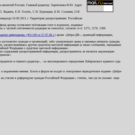
 писателей России). Главный редактор: Харитонова И.Ю. Адрес
Ю. Жданов, Е.Н. Голубь, С.Н. Бурындин, Б.М. Сухинин, О.В.
надзор) 16.06.2011 г. Территория распространения: Российская
й фонд архива составляют публикации газет и журналов, изданные
к частной собственности редакции не относятся, согласно ст.ст. 1275, 1276, 1306
щите информации» (ФЗ-149 от 27.07.06 г.)
архив «Дебри-ДВ», хранящий информацию,
ь и достоинство граждан и организаций, либо ущемляющих права и законные интересы граждан,
ов, распространенных другим средством массовой информации (а также сообщения, переданные
сийской Федерации о средствах массовой информации».
из содержания распространенной информации, распространитель не является надлежащим
ериалов».
редителя и главного редактор», - из апелляционного определения Хабаровского краевого суда
ны к выражению мнения. Блоги и форум не входят в электронное периодическое издание «Дебри-
а участие в референдуме граждан Российской Федерации»; считать, там где не указано: лицо