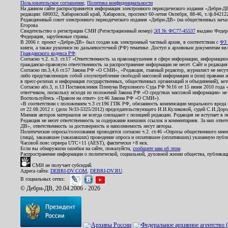
Пользовательское соглашение
,
Политика конфиденциальности
На данном сайте распространяется информация электронного периодического издания «Дебри-Д
редакции: 680032, Хабаровский край, Хабаровск, проспект 60-летия Октября, 88-46, т./ф.8421
Редакционный совет электронного периодического издания «Дебри-ДВ» (на общественных нач
Егорова
Свидетельство о регистрации СМИ (Регистрационный номер)
ЭЛ № ФС77-45537
выдано Федера
Федерация, зарубежные страны.
В 2006 г. проект «Дебри-ДВ» был создан как электронный частный архив, в соответствии с
ФЗ 
книги, а также рукописи по дальневосточной (РФ) тематике. Доступ к архивным документам явля
Гражданского кодекса РФ
.
Согласно ч.2. п.3. ст.17 «Ответственность за правонарушения в сфере информации, информац
гражданско-правовую ответственность за распространение информации не несет. Сайт и редакци
Согласно пп.3,4,6 ст.57 Закона РФ «О СМИ», «Редакция, главный редактор, журналист не несут
либо представляющих собой злоупотребление свободой массовой информации и (или) правами ж
в пресс-релизах и информация государственных, общественных организаций и объединений), кот
Согласно абз.3, п.13 Постановления Пленума Верховного Суда РФ №16 от 15 июня 2010 года 
ответчиком, поскольку исходя из положений Закона РФ «О средствах массовой информации» не 
Воспользуйтесь «Правом на ответ» (ст.46 Закона РФ «О СМИ»).
«В соответствии с положением ч.3 ст.196 ГПК РФ, обязанность компенсации морального вреда п
от 22.08.2012 г. (дело №33-5325/2012) председательствующего И.И.Куликовой, судей С.И.Дор
Мнения авторов материалов не всегда совпадают с позицией редакции. Редакция не вступает в п
Редакция не несет ответственность за содержание внешних ссылок и комментариев. За них отве
ДВ», ответственность за достоверность и наполняемость несут авторы.
Политические опросы/голосования проводятся согласно ч.2. ст.46 «Опросы общественного мнени
(лица), заказавшее (заказавших) проведение опроса и оплатившее (оплативших) указанную публик
Часовой пояс сервера UTC+11 (AEST), фактически +8 мск.
Если вы обнаружили ошибки на сайте, пожалуйста,
сообщите нам об этом
.
Распространение информации о политической, социальной, духовной жизни общества, публикац
СМИ не получает субсидий.
Адреса сайта:
DEBRI-DV.COM
,
DEBRI-DV.RU
.
В социальных сетях:
© Дебри-ДВ, 20.04.2006 - 2026