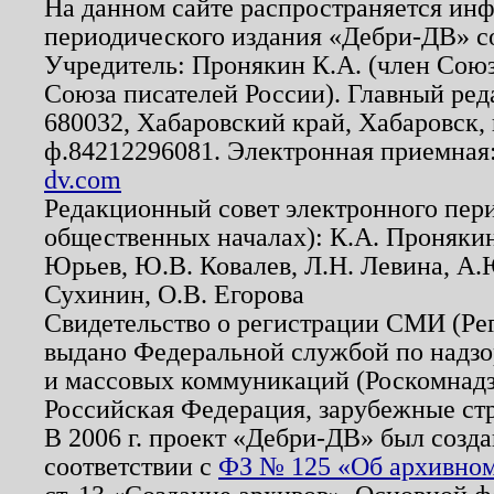
На данном сайте распространяется ин
периодического издания «Дебри-ДВ» с
Учредитель: Пронякин К.А. (член Союз
Союза писателей России). Главный ред
680032, Хабаровский край, Хабаровск, п
ф.84212296081. Электронная приемная
dv.com
Редакционный совет электронного пер
общественных началах): К.А. Проняки
Юрьев, Ю.В. Ковалев, Л.Н. Левина, А.
Сухинин, О.В. Егорова
Свидетельство о регистрации СМИ (Р
выдано Федеральной службой по надзо
и массовых коммуникаций (Роскомнадзо
Российская Федерация, зарубежные ст
В 2006 г. проект «Дебри-ДВ» был созда
соответствии с
ФЗ № 125 «Об архивном