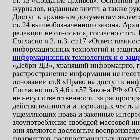
ст. 13 «Создание архивов». Основной ф
журналов, изданные книги, а также ру
Доступ к архивным документам являетс
ст. 24 вышеобозначенного закона. Арх
редакции не относятся, согласно ст.ст. 
Согласно ч.2. п.3. ст.17 «Ответственн
информационных технологий и защит
информационных технологиях и о защит
«Дебри-ДВ», хранящий информацию, гр
распространение информации не несет.
основании ст.8 «Право на доступ к ин
Согласно пп.3,4,6 ст.57 Закона РФ «О
не несут ответственности за распрост
действительности и порочащих честь и
ущемляющих права и законные интере
злоупотребление свободой массовой ин
они являются дословным воспроизведе
фрагментов, распространенных другим