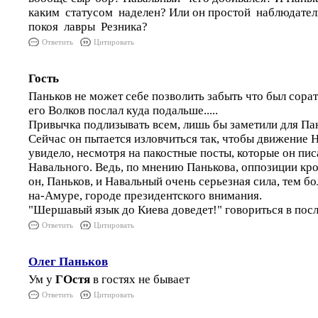
каким статусом наделен? Или он простой наблюдате
покоя лавры Резника?
Ответить
Цитировать
Гость
Паньков не может себе позволить забыть что был сора
его Волков послал куда подальше.....
Привычка подлизывать всем, лишь бы заметили для Пан
Сейчас он пытается изловчиться так, чтобы движение 
увидело, несмотря на пакостные посты, которые он пи
Навального. Ведь, по мнению Панькова, оппозиции кро
он, Паньков, и Навальный очень серьезная сила, тем б
на-Амуре, городе президентского внимания.
"Шершавый язык до Киева доведет!" говориться в посло
Ответить
Цитировать
Олег Паньков
Ум у
ГОстя
в гостях не бывает
Ответить
Цитировать