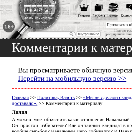
Главная
Разделы
Архив
Коммен
Приглашаем к о
Надоела рек
расширенный пои
Комментарии к мате
Вы просматриваете обычную версию
Перейти на мобильную версию >>
Главная
>>
Политика, Власть
>>
«Мы не сделали сканд
доставало».
>> Комментарии к материалу
Лилия
А можно мне объяснить какое отношение Навальный 
Он простой избиратель? Или он тайный кандидат в п
вообще сыр-бор? Навальный чего добивался? И Пань