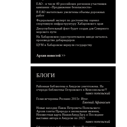
ЕАО - в числе 40 российских регионов-участников
кампании «Продвижение безопасности»
В ЕАО значительно увеличены объемы дорожных
работ
Федеральный эксперт по достоинству оценил
спортивную инфраструктуру Хабаровского края
Дноуглубительный флот будет создан для Северного
морского пути
На Хабаровском судостроительном заводе началось
производство дебаркадеров
ЦУМ в Хабаровске вернули государству
Архив новостей >>
БЛОГИ
Районная библиотека в Амурске уничтожена. На
очереди библиотека Островского в Комсомольске?!
павел попельский
Голая вечеринка Роснано 2015г. Итог.
Евгений Афанасьев
Новые находки Павла Петровича Попельского:
Архив газеты Природа и аномальные явления,
Неизвестная карта НижнеАмурЛага и Последние
выставки автора в Амурске по 2025
павел попельский