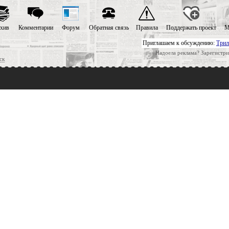
хив
Комментарии
Форум
Обратная связь
Правила
Поддержать проект
М
Приглашаем к обсуждению:
Трил
Надоела реклама? Зарегистри
ск