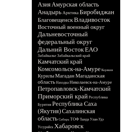
Азия
Амурская область
Биробиджан
Анадырь
Арктика
Владивосток
Благовещенск
Восточный военный округ
Дальневосточный
федеральный округ
Дальний Восток
ЕАО
Забайкалье
Забайкальский край
Камчатский край
Комсомольск-на-Амуре
Корякия
Магадан
Магаданская
Курилы
область
Николаевск-на-Амуре
Находка
Петропавловск-Камчатский
Приморский край
Республика
Республика Саха
Бурятия
(Якутия)
Сахалинская
область
ТОФ
Тында
Улан-Удэ
Сибирь
Хабаровск
Уссурийск