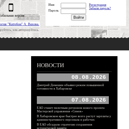
Имя:
Регистрация
Забыли пароль?
Пароль:
обильная версия
огия "Китобои" А. Вахова.
руйтесь, или авторизуйтесь.
НОВОСТИ
08.08.2026
Дмитрий Демешин объявил режим повышенной
готовности в Хабаровске
07.08.2026
ЕАО станет пилотным регионом нового проекта
Мастерской управления «Сенеж»
В Хабаровском крае быстрее всего растут зарплаты у
административного персонала и рабочих
В ЕАО обсудили стратегию сохранения
исторической памяти