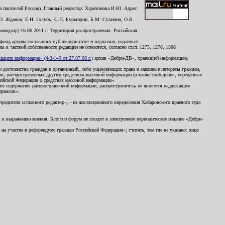
 писателей России). Главный редактор: Харитонова И.Ю. Адрес
Ю. Жданов, Е.Н. Голубь, С.Н. Бурындин, Б.М. Сухинин, О.В.
надзор) 16.06.2011 г. Территория распространения: Российская
й фонд архива составляют публикации газет и журналов, изданные
к частной собственности редакции не относятся, согласно ст.ст. 1275, 1276, 1306
щите информации» (ФЗ-149 от 27.07.06 г.)
архив «Дебри-ДВ», хранящий информацию,
ь и достоинство граждан и организаций, либо ущемляющих права и законные интересы граждан,
ов, распространенных другим средством массовой информации (а также сообщения, переданные
сийской Федерации о средствах массовой информации».
из содержания распространенной информации, распространитель не является надлежащим
ериалов».
редителя и главного редактор», - из апелляционного определения Хабаровского краевого суда
ны к выражению мнения. Блоги и форум не входят в электронное периодическое издание «Дебри-
а участие в референдуме граждан Российской Федерации»; считать, там где не указано: лицо