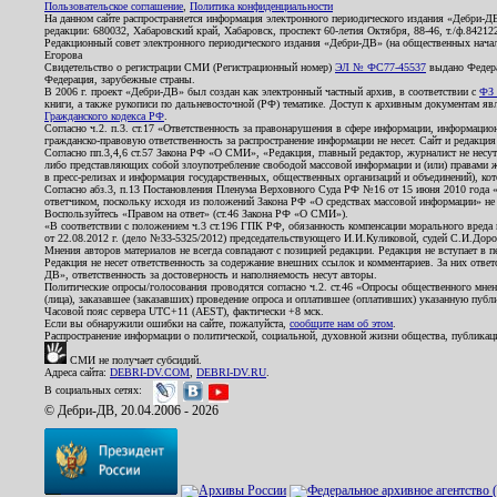
Пользовательское соглашение
,
Политика конфиденциальности
На данном сайте распространяется информация электронного периодического издания «Дебри-Д
редакции: 680032, Хабаровский край, Хабаровск, проспект 60-летия Октября, 88-46, т./ф.8421
Редакционный совет электронного периодического издания «Дебри-ДВ» (на общественных нач
Егорова
Свидетельство о регистрации СМИ (Регистрационный номер)
ЭЛ № ФС77-45537
выдано Федера
Федерация, зарубежные страны.
В 2006 г. проект «Дебри-ДВ» был создан как электронный частный архив, в соответствии с
ФЗ 
книги, а также рукописи по дальневосточной (РФ) тематике. Доступ к архивным документам явля
Гражданского кодекса РФ
.
Согласно ч.2. п.3. ст.17 «Ответственность за правонарушения в сфере информации, информац
гражданско-правовую ответственность за распространение информации не несет. Сайт и редакци
Согласно пп.3,4,6 ст.57 Закона РФ «О СМИ», «Редакция, главный редактор, журналист не несут
либо представляющих собой злоупотребление свободой массовой информации и (или) правами ж
в пресс-релизах и информация государственных, общественных организаций и объединений), кот
Согласно абз.3, п.13 Постановления Пленума Верховного Суда РФ №16 от 15 июня 2010 года 
ответчиком, поскольку исходя из положений Закона РФ «О средствах массовой информации» не 
Воспользуйтесь «Правом на ответ» (ст.46 Закона РФ «О СМИ»).
«В соответствии с положением ч.3 ст.196 ГПК РФ, обязанность компенсации морального вреда п
от 22.08.2012 г. (дело №33-5325/2012) председательствующего И.И.Куликовой, судей С.И.Дор
Мнения авторов материалов не всегда совпадают с позицией редакции. Редакция не вступает в п
Редакция не несет ответственность за содержание внешних ссылок и комментариев. За них отве
ДВ», ответственность за достоверность и наполняемость несут авторы.
Политические опросы/голосования проводятся согласно ч.2. ст.46 «Опросы общественного мнени
(лица), заказавшее (заказавших) проведение опроса и оплатившее (оплативших) указанную публик
Часовой пояс сервера UTC+11 (AEST), фактически +8 мск.
Если вы обнаружили ошибки на сайте, пожалуйста,
сообщите нам об этом
.
Распространение информации о политической, социальной, духовной жизни общества, публикац
СМИ не получает субсидий.
Адреса сайта:
DEBRI-DV.COM
,
DEBRI-DV.RU
.
В социальных сетях:
© Дебри-ДВ, 20.04.2006 - 2026