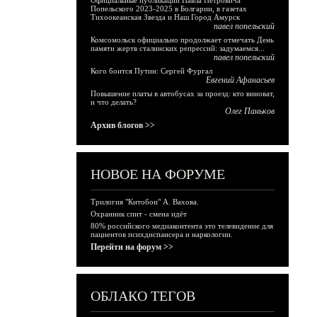
Официальные публикации Павла Петровича
Попельского 2023-2025 в Болгарии, в газетах
Тихоокеанская Звезда и Наш Город Амурск
павел попельский
Комсомольск официально продолжает отмечать День
памяти жертв сталинских репрессий: задумаемся...
павел попельский
Кого боится Путин: Сергей Фургал
Евгений Афанасьев
Повышение платы в автобусах за проезд: кто виноват,
и что делать?
Олег Паньков
Архив блогов >>
НОВОЕ НА ФОРУМЕ
Трилогия "Китобои" А. Вахова.
Охранник спит - смена идёт
80% российского медиаконтента это телевидение для
пациентов психдиспансера и наркологии.
Перейти на форум >>
ОБЛАКО ТЕГОВ