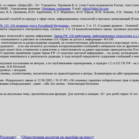
В» со знаком «Дебри-ДВ». 16+ Учредитель: Пронякин К.А. (член Союза журналистов России, член Союза
2296081. Электронная приемная:
Отправить сообщение
. E-mail:
editor@debri-dv.com
алах): К.А. Пронякин, И.Ю. Харитонова, А.Э. Мирмович, Ю.Н. Юрьев, Ю.В. Ковалев, Л.Н. Левина, А.
льной службой по надзору в сфере связи, информационных технологий и массовых коммуникаций (Роском
№ 125 «Об архивном деле в Российской Федерации»
, согласно п. 2 ст. 13 «Создание архивов». Основно
ется открытым в электронном виде, согласно п. 1 ст. 24 вышеобозначенного закона. Архивные документы 
ионных технологий и защиты информации»
Закона РФ «Об информации, информационных технологиях и о за
я основываются и работают на основании ст.8 «Право на доступ к информации» ФЗ-149.
 ответственности за распространение сведений, не соответствующих действительности и порочащих чест
урналиста: ...если они являются дословным воспроизведением сообщений и материалов или их фрагмент
орое может быть установлено и привлечено к ответственности за данное нарушение законодательства Рос
«О практике применения судами Закона РФ «О средствах массовой информации», «по делам, вытекающим 
вправе вмешиваться в деятельность редакции, в ходе которой определяется содержание сообщений и мат
одлежит возложению на авторов, а по опубликованию опровержения, в порядке ч.2 ст.152 ГК РФ - на уч
ожко, Н.В.Пестовой.
ереписку с авторами.
тственны, соответственно, исключительно их правообладатели и авторы. Комментарии на сайте приравне
я» Федерального закона от 12.06.2002 г. № 67-ФЗ «Об основных гарантиях избирательных прав и права н
ацию (обнародование) - едино - сайт, без оплаты - безвозмездно/бесплатно.
ии на актуальные темы, просветительские функции. Для мужчин и женщин. 16+ для детей старше 16 лет.