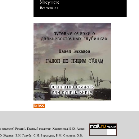
Якутск
Все теги >>
 писателей России). Главный редактор: Харитонова И.Ю. Адрес
Ю. Жданов, Е.Н. Голубь, С.Н. Бурындин, Б.М. Сухинин, О.В.