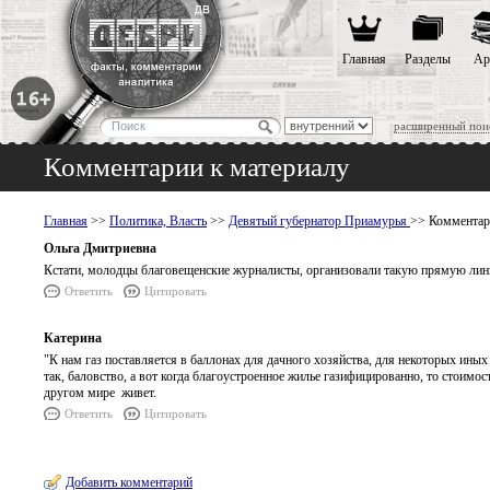
Главная
Разделы
Ар
расширенный пои
Комментарии к материалу
Главная
>>
Политика, Власть
>>
Девятый губернатор Приамурья
>> Комментар
Ольга Дмитриевна
Кстати, молодцы благовещенские журналисты, организовали такую прямую лини
Ответить
Цитировать
Катерина
"К нам газ поставляется в баллонах для дачного хозяйства, для некоторых иных
так, баловство, а вот когда благоустроенное жилье газифицированно, то стоимост
другом мире живет.
Ответить
Цитировать
Добавить комментарий