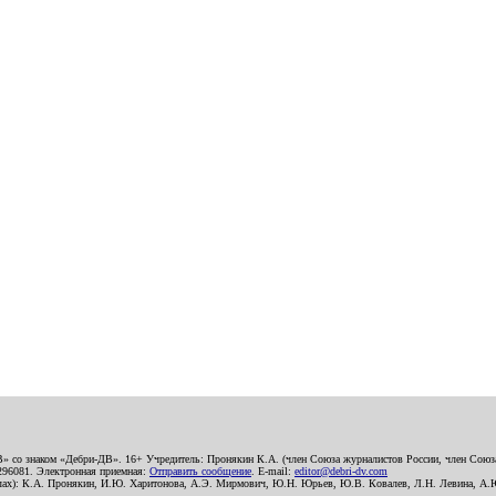
В» со знаком «Дебри-ДВ». 16+ Учредитель: Пронякин К.А. (член Союза журналистов России, член Союза
2296081. Электронная приемная:
Отправить сообщение
. E-mail:
editor@debri-dv.com
алах): К.А. Пронякин, И.Ю. Харитонова, А.Э. Мирмович, Ю.Н. Юрьев, Ю.В. Ковалев, Л.Н. Левина, А.