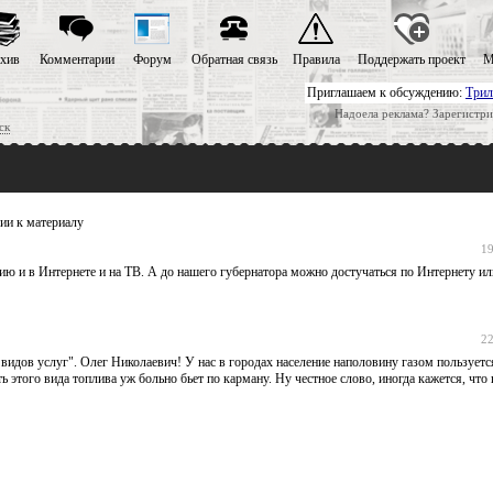
хив
Комментарии
Форум
Обратная связь
Правила
Поддержать проект
М
Приглашаем к обсуждению:
Трил
Надоела реклама? Зарегистри
ск
ии к материалу
19
ю и в Интернете и на ТВ. А до нашего губернатора можно достучаться по Интернету ил
22
 видов услуг". Олег Николаевич! У нас в городах население наполовину газом пользуется
ь этого вида топлива уж больно бьет по карману. Ну честное слово, иногда кажется, что 