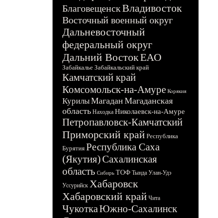
Владивосток
Благовещенск
Восточный военный округ
Дальневосточный
федеральный округ
Дальний Восток
ЕАО
Забайкалье
Забайкальский край
Камчатский край
Комсомольск-на-Амуре
Корякия
Магадан
Магаданская
Курилы
область
Николаевск-на-Амуре
Находка
Петропавловск-Камчатский
Приморский край
Республика
Республика Саха
Бурятия
(Якутия)
Сахалинская
область
ТОФ
Тында
Улан-Удэ
Сибирь
Хабаровск
Уссурийск
Хабаровский край
Чита
Чукотка
Южно-Сахалинск