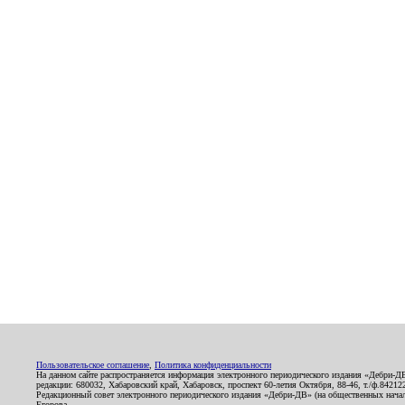
Пользовательское соглашение
,
Политика конфиденциальности
На данном сайте распространяется информация электронного периодического издания «Дебри-Д
редакции: 680032, Хабаровский край, Хабаровск, проспект 60-летия Октября, 88-46, т./ф.8421
Редакционный совет электронного периодического издания «Дебри-ДВ» (на общественных нач
Егорова