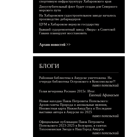
спортивную инфраструктуру Хабаровского края
Дноуглубительный флот будет создан для Северного
морского пути
На Хабаровском судостроительном заводе началось
производство дебаркадеров
ЦУМ в Хабаровске вернули государству
Бывший судоремонтный завод «Якорь» в Советской
Гавани планируют восстановить
Архив новостей >>
БЛОГИ
Районная библиотека в Амурске уничтожена. На
очереди библиотека Островского в Комсомольске?!
павел попельский
Голая вечеринка Роснано 2015г. Итог.
Евгений Афанасьев
Новые находки Павла Петровича Попельского:
Архив газеты Природа и аномальные явления,
Неизвестная карта НижнеАмурЛага и Последние
выставки автора в Амурске по 2025
павел попельский
Официальные публикации Павла Петровича
Попельского 2023-2025 в Болгарии, в газетах
Тихоокеанская Звезда и Наш Город Амурск
павел попельский