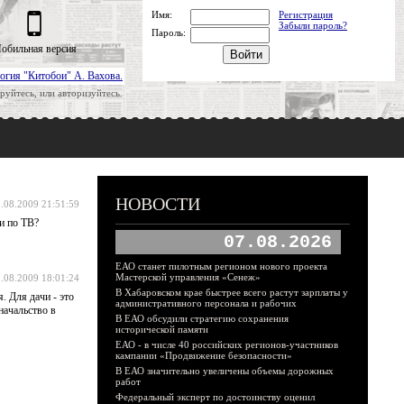
Имя:
Регистрация
Забыли пароль?
Пароль:
обильная версия
огия "Китобои" А. Вахова.
руйтесь, или авторизуйтесь.
НОВОСТИ
.08.2009 21:51:59
и по ТВ?
07.08.2026
ЕАО станет пилотным регионом нового проекта
Мастерской управления «Сенеж»
.08.2009 18:01:24
В Хабаровском крае быстрее всего растут зарплаты у
. Для дачи - это
административного персонала и рабочих
начальство в
В ЕАО обсудили стратегию сохранения
исторической памяти
ЕАО - в числе 40 российских регионов-участников
кампании «Продвижение безопасности»
В ЕАО значительно увеличены объемы дорожных
работ
Федеральный эксперт по достоинству оценил