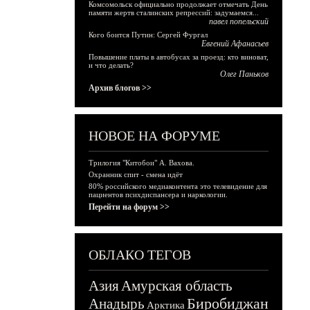
Комсомольск официально продолжает отмечать День
памяти жертв сталинских репрессий: задумаемся...
павел попельский
Кого боится Путин: Сергей Фургал
Евгений Афанасьев
Повышение платы в автобусах за проезд: кто виноват,
и что делать?
Олег Паньков
Архив блогов >>
НОВОЕ НА ФОРУМЕ
Трилогия "Китобои" А. Вахова.
Охранник спит - смена идёт
80% российского медиаконтента это телевидение для
пациентов психдиспансера и наркологии.
Перейти на форум >>
ОБЛАКО ТЕГОВ
Азия
Амурская область
Биробиджан
Анадырь
Арктика