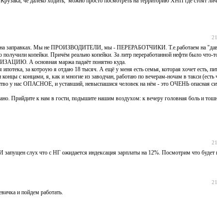
се Крузака, чё далеко ходить, можно просто посмотреть на территорию ХНП где стоят 
21
енами на заправках. Мы не ПРОИЗВОДИТЕЛИ, мы - ПЕРЕРАБОТЧИКИ. Т.е.работаем на "да
это получили копейки. Причём реально копейки. За литр переработанной нефти было что-т
ЕАЛИЗАЦИЮ. А основная маржа падаёт понятно куда.
ипотека, за котроую я отдаю 18 тысяч. А ещё у меня есть семья, которая хочет есть, пит
ти концы с концами, я, как и многие из заводчан, работаю по вечерам-ночам в такси (есть
дство у нас ОПАСНОЕ, и уставший, невыспашися человек на нём - это ОЧЕНЬ опасная си
ано. Прийдите к нам в гости, подышите нашим воздухом: к вечеру головная боль и тошн
21
 И запущен слух что с НГ ожидается индексация зарплаты на 12%. Посмотрим что будет 
21
евичка и пойдем работать.