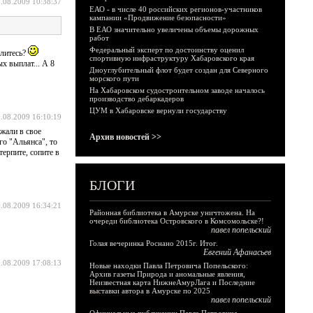
.08.2009 10:38:37
ЕАО - в числе 40 российских регионов-участников
кампании «Продвижение безопасности»
В ЕАО значительно увеличены объемы дорожных
работ
Федеральный эксперт по достоинству оценил
злитесь?
спортивную инфраструктуру Хабаровского края
х выплат... А 8
Дноуглубительный флот будет создан для Северного
морского пути
На Хабаровском судостроительном заводе началось
производство дебаркадеров
ЦУМ в Хабаровске вернули государству
.08.2009 16:10:19
жали в свое
Архив новостей >>
го "Альянса", то
ерпите, сопите в
БЛОГИ
.08.2009 16:34:21
Районная библиотека в Амурске уничтожена. На
очереди библиотека Островского в Комсомольске?!
павел попельский
Голая вечеринка Роснано 2015г. Итог.
Евгений Афанасьев
.08.2009 17:08:13
Новые находки Павла Петровича Попельского:
Архив газеты Природа и аномальные явления,
Неизвестная карта НижнеАмурЛага и Последние
выставки автора в Амурске по 2025
павел попельский