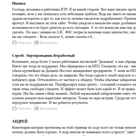
Ивашка
Господа, цеховики и работники ИТР. Я на вашей стороне. Вот ваше письмо прочи
позицию, коль у вас появилась хоть небольшая трибуна. Ведь вас никто не накаже
ордена на воротах и про то, как кто-то ночами таксистом подрабатывает. Причем
прочтут. И выставьте на этом сайте. Чтобы увидели и начальство ваше долбанное 
возможности и не будет донести до всех ситуацию. А то что комиссия вам там д
урезать. Это как с ценами на АЗС. ФАС потрясла маленько ваше начальство, оно
вы им говорите... Коль сказали А, нужно сказать и Б...
Ответить
Цитировать
Сергей - бортпроводник-безработный
Вспомните, когда более 2 тысяч работников несчастной "Дальавиа" к вам обраща
Никто нас тогда не поддержал. Мы обращались и на НПЗ. Говорили, что вы - на
убили крупнейшее на Дальнем Востоке авиационное предприятие. У меня на НПЗ
говорили, что это общее дело, но напрасно. Вы тогда сидели в своей скорлупе и
вобщемто прав. Оттолкнитесь от частного к общему. Чтобы обычные хабаровчане
хотя вы не поддержали нас. Перефразируя вашу цитату - голодный голодного н
такие темы свободно говорить. И эффект может быть хоть какой-то. И не правы
верим. Им бы самим сейчас выжить. Любой нормальный хабаровчанин знает, что
хозяева решали свои корыстные интересы. Только не надо истерик. Среди нас ест
передушат поодиночке. И вы добьетсь результата.
Ответить
Цитировать
АНДРЕЙ
Коментарии которые прочитаны на этой странице по ходу всего не только многи
почему должно быть хорошо. А ведь многие не понимают всего и просто "лают "н