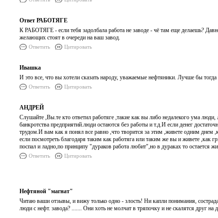
Ответ РАБОТЯГЕ
К РАБОТЯГЕ - если тебя задолбала работа не заводе - чё там еще делаешь? Давн
желающих стоят в очереди на ваш завод.
Ответить
Цитировать
Ивашка
И это все, что вы хотели сказать народу, уважаемые нефтяники. Лучше бы тогда
Ответить
Цитировать
АНДРЕЙ
Слушайте ,Вы.те кто ответил работяге ,такие как вы либо недалекого ума люди
банкротства предприятий.люди остаются без работы и т.д.И если денег достаточ
трудом.И вам как я понял все равно ,что творится за этим ,живете одним днем ,
если посмотреть благодаря таким как работяга или таким же вы и живете ,как гр
поспал и ладно,по принципу "дураков работа любит",но в дураках то остается 
Ответить
Цитировать
Нефтяной "магнат"
Читаю ваши отзывы, и вижу только одно - злость! Ни капли понимания, сострадан
люди с нефт. завода? ....... Они хоть не молчат в тряпочку и не скалятся друг на