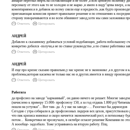
аппарат перегнал нефть на составляющие и не более ,а всю ценовую политику д
персоналу от этого как то не холодно и не жарко ,я имею в виду"цены вверх, а нам
коментариями.и в добавок ко всему сняли еще и вредность ,как будто производят
приезжающая комиссия примет правильное решение и по отношению к посредника
сторону поворачиваются и во всем обвиняют завод,хотя мы сами заложники пр
Ответить
Цитировать
АНДРЕЙ
Добавлю к сказанному добиваться условий подобающих_работа побольшому счету
конкретно добился -получи,а не по ставке руководства ,а по ставке работника зав
Ответить
Цитировать
АНДРЕЙ
И еще про кризис сказано правильно,у нас кризис не в экономике ,а в другом и
проблемы,которая касаема не только нас но и других.имеется в ввиду производит
Ответить
Цитировать
Работяга
да профсоюз на заводе "карманный", он давно ничего не решает. Многие заводч
(начислено к примеру 15.000- профсоюзу 150, а за год отдашь 1.800 рэ) Читаешь
пошли на уступки"... Вот там- да. А у нас на заводе - ... Разогнал бы дармоедов
Сегодня с утра собирали в дк профсоюзных лидеров вех цехов, присутствовало р
что пик кризиса миновал и скоро начнется экономический рост, и потихоньку буд
потом... Конкретики не прозвучало, в октябре огласят решение Компании по это
А воообще- задолбало. Тоже устраиваюсь на вторую работу. Ппц.
Ответить
Цитировать