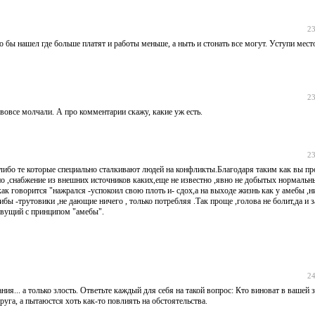
23
о бы нашел где больше платят и работы меньше, а ныть и стонать все могут. Уступи мест
23
 вовсе молчали. А про комментарии скажу, какие уж есть.
23
, либо те которые специально сталкивают людей на конфликты.Благодаря таким как вы п
но ,снабжение из внешних источников каких,еще не известно ,явно не добытых нормальны
как говорится "нажрался -успокоил свою плоть и- сдох,а на выходе жизнь как у амебы ,н
ибы -трутовики ,не дающие ничего , только потребляя .Так проще ,голова не болит,да и 
живущий с принципом "амебы".
24
ия... а только злость. Ответьте каждый для себя на такой вопрос: Кто виноват в вашей з
 друга, а пытаюстся хоть как-то повлиять на обстоятельства.