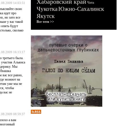
Хабаровский край
Чита
.08.2009 14:03:51
Чукотка
Южно-Сахалинск
азъясняйте свою
ка идет про
Якутск
о, но зато все
льше у вас такой
Все теги >>
 опять будут
столько, сколько
.08.2009 16:13:17
о третьего была.
з участия Альянса
оддержку. Мы
А Ивашка
 вас все равно,
где можнот на
зетам уже мы не
ся, чтобы
а вас не
.08.2009 08:59:37
плохо а вам
самогонный