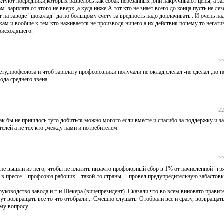
иктуют посредники,которых развелось как собак нерезанных ,они накручивают цены, а з
 .зарплата от этого не вверх ,а куда ниже.А тот кто не знает всего до конца пусть не ле
 на заводе "шоколад" да по больщому счету за вредность надо доплачивать . И очень на
м и вообще к тем кто наживается не производя ничего,а их действия почему то негати
оисходящего.
22
,профсоюза и чтоб зарплату профсоюзники получали не оклад,слелал -не сделал ,но по
ода.среднего звена.
22
 как бы не пришлось туго добиться можно могого если вместе и спасибо за поддержку и з
елей а не тех кто ,между нами и потребителем.
22
ане вышли из него, чтобы не платить низачто профоюзный сбор в 1% от начисленной "гр
 в прессе- "профсоюз рабочих ...такой-то страны ... провел предупредительную забастовк
уководство завода и г-н Шекера (вицепрезидент). Сказали что во всем виновато правите
ут возвращать все то что отобрали... Смешно слушать. Отобрали все и сразу, возвращат
му вопросу.