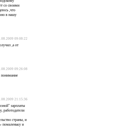
аводскому
зет со своими
деюсь ,что
вно в нашу
.08.2009 09:08:22
лучил ,а от
.08.2009 09:26:08
а понимание
.08.2009 21:15:36
язной" зарплаты
у, работодатели
льство страны, и
ь- помаленьку и