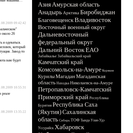
личные машины…
Азия
Амурская область
Биробиджан
Анадырь
Арктика
Владивосток
Благовещенск
.08.2009 09:42:42
Восточный военный округ
вальческом"
Дальневосточный
о около 26
федеральный округ
ь и одеваться.
 человек, который
Дальний Восток
ЕАО
туация. Завод-то
Забайкалье
Забайкальский край
ота вам будет
Камчатский край
Комсомольск-на-Амуре
Корякия
Магадан
Магаданская
Курилы
область
Николаевск-на-Амуре
Находка
.08.2009 10:55:31
Петропавловск-Камчатский
в реале
Приморский край
Республика
Республика Саха
Бурятия
(Якутия)
Сахалинская
.08.2009 13:35:22
область
ТОФ
Тында
Улан-Удэ
Сибирь
Хабаровск
Уссурийск