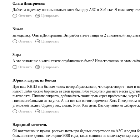
Ольга Дмитриевна
Дайте на недельку попользоваться хотя бы одну АЗС в Хаб-ске. Я тоже хочу ста
Ответить
Цитировать
Nissan
за недельку, Ольга Дмитриевна, Вы разбогатеете тыщи на 2 с половной- зарплата
Ответить
Цитировать
Зыра
А это заявление в какой газете опубликовано было? Или его только на этом сайт
Ответить
Цитировать
Юрик и шурик из Комсы
Про наш КНПЗ мы бы вам таких историй рассказали, что сдесь творят - вам и не
имеют, либо честно боритесь за свои права, либо уходите и давайте места друг
выставлять. Пишите открыто, добивайтесь своих прав через профсоюзы, через И
гнилыми яблоками из-за угла. А вы все как из того времени. Хоть Интернетом н
уголовкой пахнет. Орден у них сняли, блин. Как дети. Вас случайно не хабаров
Ответить
Цитировать
Народный мститель
Ой вот только не нужно рассказывать про бедных операторов на АЗС и водил 
большинстве джипы не старше 2000 года, такие машины за маленькую зарплату не