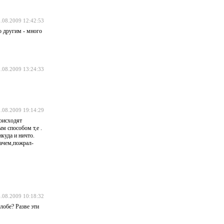
.08.2009 12:42:53
о другим - много
.08.2009 13:24:33
.08.2009 19:14:29
роисходят
м способом т,е .
икуда и ничто.
зачем,пожрал-
.08.2009 10:18:32
лобе? Разве эти