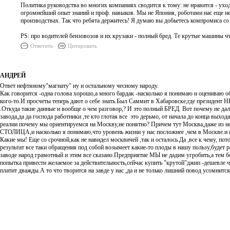
Политика руководства во многих компаниях сводится к тому: не нравится - ухо
огромнейший опыт знаний и проф. навыков. Мы не Япония, роботами нас еще не 
производствах. Так что ребята держитесь! Я думаю вы добьетесь компромиса со
PS: про водителей бензовозов и их крузаки - полный бред. Те крутые машины ч
Ответить
Цитировать
АНДРЕЙ
Ответ нефтяному"магнату" ну и остальному чесному народу.
Как говорится -одна голова хорошо,а много бардак -насколько я понимаю и оцениваю об
кого-то.И просчеты теперь дают о себе знать.Был Саммит в Хабаровске,где президент НК"А
.Откуда такие данные и вообще о чем разговор,? И это полный БРЕД. Вот почему не да
завода,да да господа работники ,те кто глотая все это дерьмо, от начала до конца выход
реалии почему мы ориентируемся на Москву,не понятно? Причем тут Москва,даже из 
СТОЛИЦА,и насколько я понимаю,что уровень жизни у нас посложнее ,чем в Москве.и кл
Какие мы! Еще со срочной,как не навидел москвичей ,так и осталось.Да ,все к чему, по
результат все таки обращения под собой возымеет какие-то плоды в нашу пользу,будет р
заводе народ грамотный и этим все сказано.Предприятие МЫ не дадим угробить,а тем бол
попытка привести желаемое за действительность,сейчас купить "крутой"джип -дешевле 
платит дважды.А то что творится на завде у нас ,да и не только лишний повод усомнится