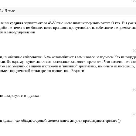
20
0-15 тыс
влении
средняя
зарплата около 45-50 тыс. и его штат непрерывно растет. О как. Вы уже 
орабочие- именно им больнее всего пришлось прочуствовать на себе снижение премиальны
чем в заводоуправлении
20
ии, ни обычные хабаровчане. А уж автомобилисты вам и вовсе не подмога. Как не поддер
ли. По одному поувольняют вас постепенно, как котят перетопят... Что касается чеч-ско
лко вас, конечно, с вашими ипотеками и "низкими" зряплатами, но ничего не попишешь, т
овьте с юридической точки зрения правильно... Бедняги
20
ло шваркнуть его крузака.
20
и крыши- так объедь стороной. лемеха нынче депутат, прикладывать чревато ))