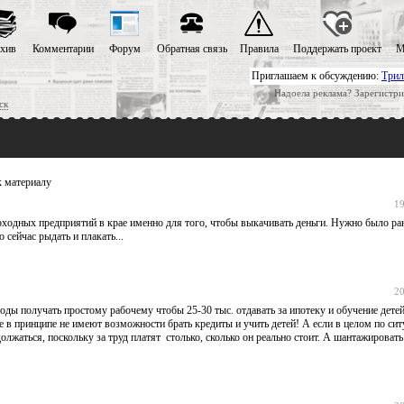
хив
Комментарии
Форум
Обратная связь
Правила
Поддержать проект
М
Приглашаем к обсуждению:
Трил
Надоела реклама? Зарегистри
ск
 материалу
19
ходных предприятий в крае именно для того, чтобы выкачивать деньги. Нужно было ра
 сейчас рыдать и плакать...
20
ды получать простому рабочему чтобы 25-30 тыс. отдавать за ипотеку и обучение детей
в принципе не имеют возможности брать кредиты и учить детей! А если в целом по сит
лжаться, поскольку за труд платят столько, сколько он реально стоит. А шантажировать