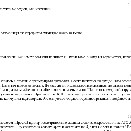
20
ть такой же бедной, как нефтяники
20
 заправщицы азс с графиком сутки/трое около 10 тысяч...
20
е повесили? Так Лемеха этот сайт не читает. И Путин тоже. К кому вы обращаетеся, цехо
21
 снилось. Согласны с предыдущими ораторами. Нечего плакаться по ерунде. Либо терпите
им. Вы ж там никого не пустите. Не надо ля-ля, молодежью прикрываться, трусливые анон
шаева, доказывайте, показывайте, пишите в газеты гласно. Щас не то время, чтобы трус
аучились пользоваться. Приезжайте на КНПЗ, мы вам тут и не такое расскажем... Тут на
ские коммунисы подговорили. Это они умеют, ехидно и трусливо прятаться и подбивать л
21
бензовозов. Простой пример посмотрите какие машины стоят за операторскими на АЗС А
 купить… ну если только солому жрать и копить лет так 5, а как же дети и ипотека ? 