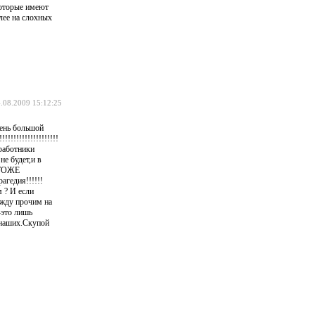
которые имеют
лее на слохных
.08.2009 15:12:25
чень большой
!!!!!!!!!!!!!!!!
работники
не будет,и в
-ТОЖЕ
агедия!!!!!!
м ? И если
ежду прочим на
-это лишь
 наших.Скупой