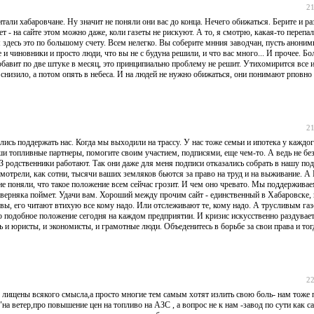
21
тали хабаровчане. Ну значит не поняли они вас до конца. Нечего обижаться. Берите и р
т - на сайте этом можно даже, коли газеты не рискуют. А то, я смотрю, какая-то перепал
 здесь это по большому счету. Всем нелегко. Вы соберите мнния заводчан, пусть анонимн
и чиновники и просто люди, что вы не с будуна решили, и что вас много... И прочее. Бо
обавит по две штуке в месяц, это принципиально проблему не решит. Утихомирится все и
 снизило, а потом опять в небеса. И на людей не нужно обижаться, они понимают рповно 
21
лись поддержать нас. Когда мы выходили на трассу. У нас тоже семьи и ипотека у каждог
ши топливные партнеры, помогите своим участием, подписями, еще чем-то. А ведь не бе
 родственники работают. Так они даже для меня подписи отказались собрать в нашу п
 смотрели, как сотни, тысячи ваших земляков бьются за право на труд и на выживание. 
 поняли, что такое положение всем сейчас грозит. И чем оно чревато. Мы поддерживаем
аверняка поймет. Удачи вам. Хороший между прочим сайт - единственный в Хабаровске, 
 вы, его читают втихую все кому надо. Или отслеживают те, кому надо. А трусливым га
 подобное положение сегодня на каждом предприятии. И кризис искусственно раздувает
ь и юристы, и экономисты, и грамотные люди. Объеденитесь в борьбе за свои права и тогд
22
е лищены всякого смысла,а просто многие тем самым хотят излить свою боль- нам тоже 
а ветер,про повышение цен на топливо на АЗС , а вопрос не к нам -завод по сути как 