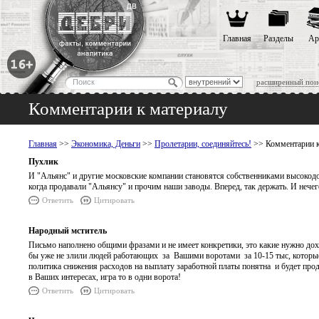
Главная
Разделы
Ар
расширенный пои
Комментарии к материалу
Главная
>>
Экономика, Деньги
>>
Пролетарии, соединяйтесь!
>> Комментарии к
Пухлик
И "Альянс" и другие московские компании становятся собственниками высокодо
когда продавали "Альянсу" и прочим наши заводы. Вперед, так держать. И нечего
Ответить
Цитировать
Народный мститель
Письмо наполнено общими фразами и не имеет конкретики, это какие нужно дохо
бы уже не злили людей работающих за Вашими воротами за 10-15 тыс, которые 
политика снижения расходов на выплату заработной платы понятна и будет продо
в Ваших интересах, игра то в одни ворота!
Ответить
Цитировать