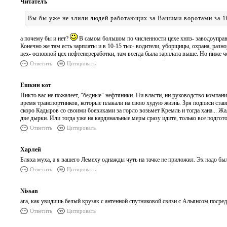
Читателъ
Вы бы уже не злили людей работающих за Вашими воротами за 1
а почему бы и нет?
В самом большом по численности цехе хнпз- заводоупра
Конечно же там есть зарплаты и в 10-15 тыс- водители, уборщицы, охрана, разн
цех- основной цех нефтепереработки, там всегда была зарплата выше. Но ниже 
Ответить
Цитировать
Ешкин кот
Никто вас не пожалеет, "бедные" нефтяники. Ни власти, ни руководство компан
время транспортников, которые плакали на свою худую жизнь. Зря подписи стави
скоро Кадыров со своими боевиками за горло возьмет Кремль и тогда хана... Жа
две дырки. Или тогда уже на кардинальные меры сразу идите, только все подгот
Ответить
Цитировать
Харлей
Бляха муха, а я вашего Лемеху однажды чуть на тачке не приложил. Эх надо бы
Ответить
Цитировать
Nissan
ага, как увидишь белый крузак с антенной спутниковой связи с Альянсом посред
Ответить
Цитировать