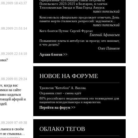
Официальные публикации Павла Петровича
.08.2009 18:43:37
Попельского 2023-2025 в Болгарии, в газетах
Тихоокеанская Звезда и Наш Город Амурск
павел попельский
Комсомольск официально продолжает отмечать День
памяти жертв сталинских репрессий: задумаемся...
павел попельский
.08.2009 21:51:14
Кого боится Путин: Сергей Фургал
Евгений Афанасьев
Повышение платы в автобусах за проезд: кто виноват,
и что делать?
Олег Паньков
.08.2009 22:14:10
Архив блогов >>
вики?
НОВОЕ НА ФОРУМЕ
.08.2009 01:29:24
, когда вас
Трилогия "Китобои" А. Вахова.
имки на сайте
Охранник спит - смена идёт
ливо кидаться
80% российского медиаконтента это телевидение для
стоящей аферой и
пациентов психдиспансера и наркологии.
юдей.
Перейти на форум >>
.08.2009 07:49:38
ОБЛАКО ТЕГОВ
льянса в своём
Вот не стыковка…