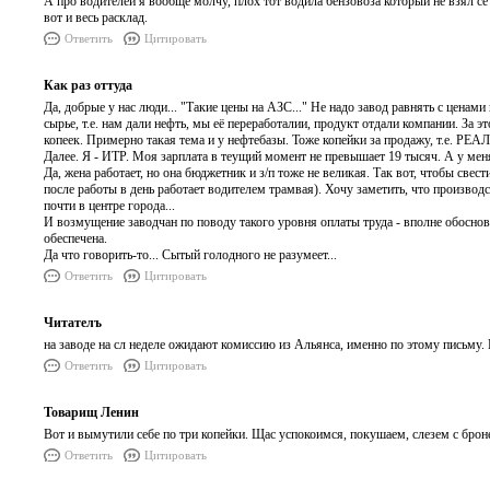
А про водителей я вообще молчу, плох тот водила бензовоза который не взял 
вот и весь расклад.
Ответить
Цитировать
Как раз оттуда
Да, добрые у нас люди... "Такие цены на АЗС..." Не надо завод равнять с ц
сырье, т.е. нам дали нефть, мы её переработалии, продукт отдали компании. За 
копеек. Примерно такая тема и у нефтебазы. Тоже копейки за продажу, т.е. Р
Далее. Я - ИТР. Моя зарплата в теущий момент не превышает 19 тысяч. А у меня 
Да, жена работает, но она бюджетник и з/п тоже не великая. Так вот, чтобы свес
после работы в день работает водителем трамвая). Хочу заметить, что произво
почти в центре города...
И возмущение заводчан по поводу такого уровня оплаты труда - вполне обоснов
обеспечена.
Да что говорить-то... Сытый голодного не разумеет...
Ответить
Цитировать
Читателъ
на заводе на сл неделе ожидают комиссию из Альянса, именно по этому письму.
Ответить
Цитировать
Товарищ Ленин
Вот и вымутили себе по три копейки. Щас успокоимся, покушаем, слезем с брон
Ответить
Цитировать