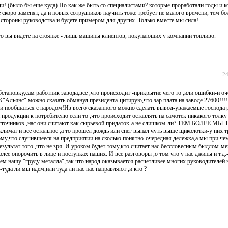
ди! (было бы еще куда) Но как же быть со специалистами? которые проработали годы и 
скоро заменят, да и новых сотрудников научить тоже требует не малого времени, тем бо
 стороны руководства и будете примером для других. Только вместе мы сила!
то вы видете на стоянке - лишь машины клиентов, покупающих у компании топливо.
24
становку,сам работник завода,все ,что происходит -прикрытие чего то ,или ошибки-и о
льянс" можно сказать обманул президента-цитирую,что зар.плата на заводе 27600!!!!!!!!!
ли пообщаться с народом!Из всего сказанного можно сделать вывод-уважаемые господа 
а продукции к потребителю если то ,что происходит оставлять на самотек никакого толку 
источников ,нас они считают как сырьевой придаток-а не слишком-ли? ТЕМ БОЛЕЕ МЫ
имат и все остальное ,а то прошел дождь или снег выпал чуть выше щиколотки-у них тр
тому,что случившееся на предприятии на сколько понятно-очередная дележка,а мы при че
езультат того ,что не зря. И уроком будет тому,кто считает нас бессловесным быдлом-м
ее опорочить в лице и поступках наших. И все разговоры ,о том что у нас джипы и т.д.
чем нашу "груду металла",так что народ оказывается расчетливее многих руководителей
-туда ли мы идем,или туда ли нас нас направляют ,и кто ?