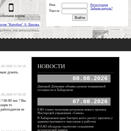
Имя:
Регистрация
Забыли пароль?
Пароль:
обильная версия
огия "Китобои" А. Вахова.
руйтесь, или авторизуйтесь.
НОВОСТИ
.08.2009 21:56:18
ньше думать,
08.08.2026
Дмитрий Демешин объявил режим повышенной
готовности в Хабаровске
.08.2009 07:39:28
07.08.2026
 ? 60-80 тыс ? Вы
уации то
 работодателя не
ЕАО станет пилотным регионом нового проекта
Мастерской управления «Сенеж»
В Хабаровском крае быстрее всего растут зарплаты у
административного персонала и рабочих
В ЕАО обсудили стратегию сохранения
исторической памяти