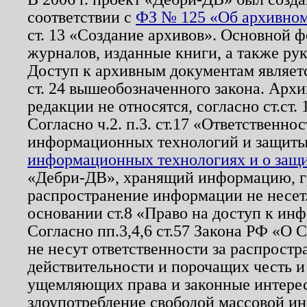
соответствии с
ФЗ № 125 «Об архивном
ст. 13 «Создание архивов». Основной ф
журналов, изданные книги, а также ру
Доступ к архивным документам являетс
ст. 24 вышеобозначенного закона. Арх
редакции не относятся, согласно ст.ст. 
Согласно ч.2. п.3. ст.17 «Ответственн
информационных технологий и защит
информационных технологиях и о защит
«Дебри-ДВ», хранящий информацию, гр
распространение информации не несет.
основании ст.8 «Право на доступ к ин
Согласно пп.3,4,6 ст.57 Закона РФ «О
не несут ответственности за распрост
действительности и порочащих честь и
ущемляющих права и законные интере
злоупотребление свободой массовой ин