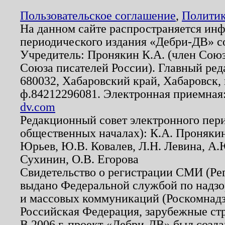
Пользовательское соглашение
,
Политик
На данном сайте распространяется ин
периодического издания «Дебри-ДВ» с
Учредитель: Пронякин К.А. (член Союз
Союза писателей России). Главный ред
680032, Хабаровский край, Хабаровск, п
ф.84212296081. Электронная приемная
dv.com
Редакционный совет электронного пер
общественных началах): К.А. Проняки
Юрьев, Ю.В. Ковалев, Л.Н. Левина, А.
Сухинин, О.В. Егорова
Свидетельство о регистрации СМИ (Р
выдано Федеральной службой по надзо
и массовых коммуникаций (Роскомнадзо
Российская Федерация, зарубежные ст
В 2006 г. проект «Дебри-ДВ» был созда