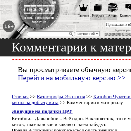
Главная
Разделы
Архив
Коммен
Приглашаем к о
Надоела рек
расширенный пои
Комментарии к мате
Вы просматриваете обычную версию
Перейти на мобильную версию >>
Главная
>>
Катастрофы, Экология
>>
Китобои Чукотки
квоты на добычу кита
>> Комментарии к материалу
Живущие на подачки ЦРУ
Китобои... Дальнобои... Всё одно. Наклонят так, что в 
китов, шампанское и какаво с чаем забудут.
Правда Аляскинцы покуражаться опять значится.