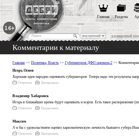
Главная
Разделы
Ар
расширенный пои
Комментарии к материалу
Главная
>>
Политика, Власть
>>
Губернаторов ДФО оценили-2
>> Комментарии
Игорь Огнев
Хорошая идея народно оценивать губернаторов. Теперь надо эти результаты напр
Ответить
Цитировать
Владимир Хабаровск
Игорь в ближайшее время будут оценивать и мэров. Есть такое распоряжение (п
Ответить
Цитировать
Максим
А я бы с удовольствием оценил харязматическую личность бывшего губера Иш
Ответить
Цитировать