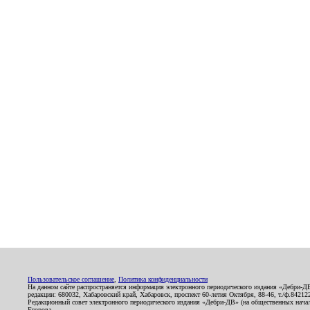
Пользовательское соглашение
,
Политика конфиденциальности
На данном сайте распространяется информация электронного периодического издания «Дебри-Д
редакции: 680032, Хабаровский край, Хабаровск, проспект 60-летия Октября, 88-46, т./ф.8421
Редакционный совет электронного периодического издания «Дебри-ДВ» (на общественных нач
Егорова