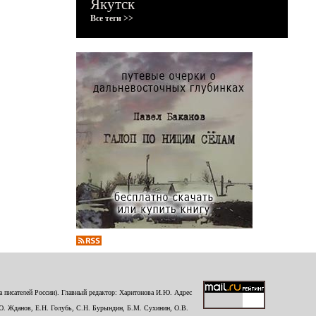
Якутск
Все теги >>
 писателей России). Главный редактор: Харитонова И.Ю. Адрес
Ю. Жданов, Е.Н. Голубь, С.Н. Бурындин, Б.М. Сухинин, О.В.