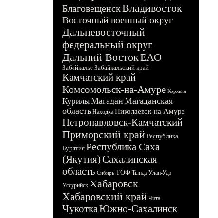
Владивосток
Благовещенск
Восточный военный округ
Дальневосточный
федеральный округ
Дальний Восток
ЕАО
Забайкалье
Забайкальский край
Камчатский край
Комсомольск-на-Амуре
Корякия
Магадан
Магаданская
Курилы
область
Николаевск-на-Амуре
Находка
Петропавловск-Камчатский
Приморский край
Республика
Республика Саха
Бурятия
(Якутия)
Сахалинская
область
ТОФ
Тында
Улан-Удэ
Сибирь
Хабаровск
Уссурийск
Хабаровский край
Чита
Чукотка
Южно-Сахалинск