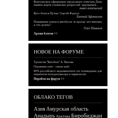
Комсомольск официально продолжает отмечать День
памяти жертв сталинских репрессий: задумаемся...
павел попельский
Кого боится Путин: Сергей Фургал
Евгений Афанасьев
Повышение платы в автобусах за проезд: кто виноват,
и что делать?
Олег Паньков
Архив блогов >>
НОВОЕ НА ФОРУМЕ
Трилогия "Китобои" А. Вахова.
Охранник спит - смена идёт
80% российского медиаконтента это телевидение для
пациентов психдиспансера и наркологии.
Перейти на форум >>
ОБЛАКО ТЕГОВ
Азия
Амурская область
Биробиджан
Анадырь
Арктика