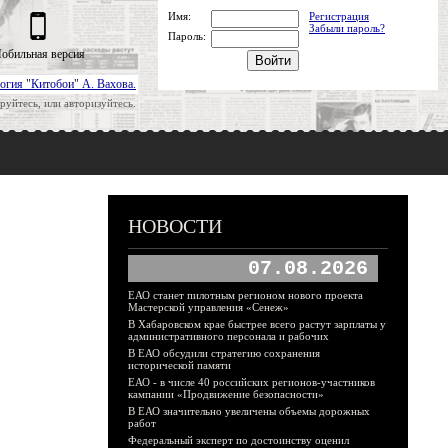
Имя:
Регистрация
Забыли пароль?
Пароль:
обильная версия
огия "Китобои" А. Вахова.
руйтесь, или авторизуйтесь.
НОВОСТИ
07.08.2026
ЕАО станет пилотным регионом нового проекта
Мастерской управления «Сенеж»
В Хабаровском крае быстрее всего растут зарплаты у
административного персонала и рабочих
В ЕАО обсудили стратегию сохранения
исторической памяти
ЕАО - в числе 40 российских регионов-участников
кампании «Продвижение безопасности»
В ЕАО значительно увеличены объемы дорожных
работ
Федеральный эксперт по достоинству оценил