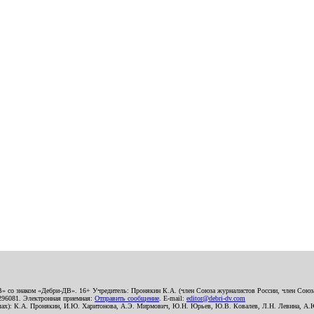
В» со знаком «Дебри-ДВ». 16+ Учредитель: Пронякин К.А. (член Союза журналистов России, член Союза
2296081. Электронная приемная:
Отправить сообщение
. E-mail:
editor@debri-dv.com
алах): К.А. Пронякин, И.Ю. Харитонова, А.Э. Мирмович, Ю.Н. Юрьев, Ю.В. Ковалев, Л.Н. Левина, А.