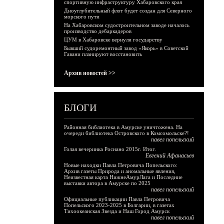
спортивную инфраструктуру Хабаровского края
Дноуглубительный флот будет создан для Северного
морского пути
На Хабаровском судостроительном заводе началось
производство дебаркадеров
ЦУМ в Хабаровске вернули государству
Бывший судоремонтный завод «Якорь» в Советской
Гавани планируют восстановить
Архив новостей >>
БЛОГИ
Районная библиотека в Амурске уничтожена. На
очереди библиотека Островского в Комсомольске?!
павел попельский
Голая вечеринка Роснано 2015г. Итог.
Евгений Афанасьев
Новые находки Павла Петровича Попельского:
Архив газеты Природа и аномальные явления,
Неизвестная карта НижнеАмурЛага и Последние
выставки автора в Амурске по 2025
павел попельский
Официальные публикации Павла Петровича
Попельского 2023-2025 в Болгарии, в газетах
Тихоокеанская Звезда и Наш Город Амурск
павел попельский