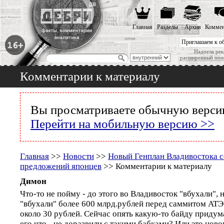
Главная
Разделы
Архив
Коммен
Приглашаем к о
Надоела рек
расширенный пои
Комментарии к материалу
Вы просматриваете обычную версию
Перейти на мобильную версию >>
Главная
>>
Новости
>>
Новый Генплан Владивостока 
предложений японцев
>> Комментарии к материалу
Димон
Что-то не пойму - до этого во Владивосток "вбухали", 
"вбухали" более 600 млрд.рублей перед саммитом АТЭС
около 30 рублей. Сейчас опять какую-то байду придум
его что - не доразвили с такими бабками? Или это нов