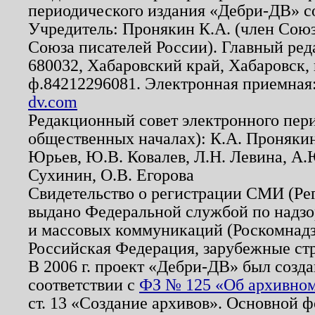
периодического издания «Дебри-ДВ» с
Учредитель: Пронякин К.А. (член Союз
Союза писателей России). Главный ред
680032, Хабаровский край, Хабаровск, п
ф.84212296081. Электронная приемная
dv.com
Редакционный совет электронного пер
общественных началах): К.А. Проняки
Юрьев, Ю.В. Ковалев, Л.Н. Левина, А.
Сухинин, О.В. Егорова
Свидетельство о регистрации СМИ (Р
выдано Федеральной службой по надзо
и массовых коммуникаций (Роскомнадзо
Российская Федерация, зарубежные ст
В 2006 г. проект «Дебри-ДВ» был созда
соответствии с
ФЗ № 125 «Об архивном
ст. 13 «Создание архивов». Основной ф