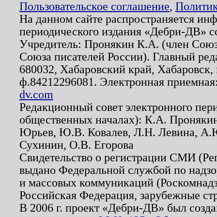
Пользовательское соглашение
,
Политик
На данном сайте распространяется ин
периодического издания «Дебри-ДВ» с
Учредитель: Пронякин К.А. (член Союз
Союза писателей России). Главный ред
680032, Хабаровский край, Хабаровск, п
ф.84212296081. Электронная приемная
dv.com
Редакционный совет электронного пер
общественных началах): К.А. Проняки
Юрьев, Ю.В. Ковалев, Л.Н. Левина, А.
Сухинин, О.В. Егорова
Свидетельство о регистрации СМИ (Р
выдано Федеральной службой по надзо
и массовых коммуникаций (Роскомнадзо
Российская Федерация, зарубежные ст
В 2006 г. проект «Дебри-ДВ» был созда