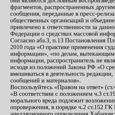
они являются дословным воспроизведе
фрагментов, распространенных другим
сообщения, переданные в пресс-релиза
общественных организаций и объединен
привлечено к ответственности за данн
Федерации о средствах массовой инфо
Согласно абз.3, п.13 Постановления П
2010 года «О практике применения суд
информации», «по делам, вытекающим
информации, распространитель не явл
исходя из положений Закона РФ «О ср
вмешиваться в деятельность редакции, 
сообщений и материалов».
Воспользуйтесь «Правом на ответ» (ст
«В соответствии с положением ч.3 ст.
морального вреда подлежит возложению
опровержения, в порядке ч.2 ст.152 ГК 
апелляционного определения Хабаровско