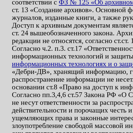
соответствии с
ФЗ № 125 «Об архивном
ст. 13 «Создание архивов». Основной ф
журналов, изданные книги, а также ру
Доступ к архивным документам являетс
ст. 24 вышеобозначенного закона. Арх
редакции не относятся, согласно ст.ст. 
Согласно ч.2. п.3. ст.17 «Ответственн
информационных технологий и защит
информационных технологиях и о защит
«Дебри-ДВ», хранящий информацию, гр
распространение информации не несет.
основании ст.8 «Право на доступ к ин
Согласно пп.3,4,6 ст.57 Закона РФ «О
не несут ответственности за распрост
действительности и порочащих честь и
ущемляющих права и законные интере
злоупотребление свободой массовой ин