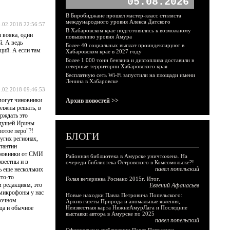
05.08.2026
В Биробиджане прошел мастер-класс стилиста
международного уровня Алекса Датского
.02.2018 22:56:57
В Хабаровском крае подготовились к возможному
 вояка, один
повышению уровня Амура
й. А ведь
Более 40 социальных выплат проиндексируют в
ций. А если там
Хабаровском крае в 2027 году
Более 1 000 тонн бензина и дизтоплива доставили в
северные территории Хабаровского края
Бесплатную сеть Wi-Fi запустили на площади имени
Ленина в Хабаровске
.02.2018 09:46:53
 могут чиновники
Архив новостей >>
олжны решать, в
рждать это
ведущей Ирины
лотое перо"?!
БЛОГИ
угих регионах,
тантин
иновники от СМИ
Районная библиотека в Амурске уничтожена. На
звестны и в
очереди библиотека Островского в Комсомольске?!
павел попельский
ь еще нескольких
то-то
Голая вечеринка Роснано 2015г. Итог.
м редакциям, это
Евгений Афанасьев
 микрофоны у нас
Новые находки Павла Петровича Попельского:
точном
Архив газеты Природа и аномальные явления,
да и обычное
Неизвестная карта НижнеАмурЛага и Последние
выставки автора в Амурске по 2025
павел попельский