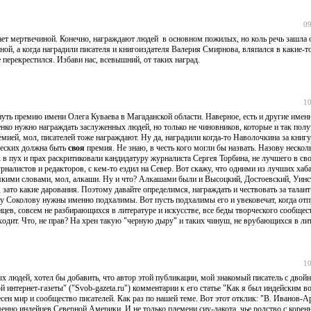
09
дает мертвечиной. Конечно, награждают людей в основном пожилых, но коль речь зашла о
иной, а когда наградили писателя и книгоиздателя Валерия Смирнова, вляпался в какие-т
е перекрестился. Избави нас, всевышний, от таких наград.
10
нуть премию имени Олега Куваева в Магаданской области. Наверное, есть и другие имен
нко нужно награждать заслуженных людей, но только не чиновников, которые и так полу
емией, мол, писателей тоже награждают. Ну да, наградили когда-то Наволочкина за книг
рческих должна быть
своя
премия. Не знаю, в честь кого могли бы назвать. Назову неско
 в пух и прах раскритиковали кандидатуру журналиста Сергея Торбина, не лучшего в св
урналистов и редакторов, с кем-то ездил на Север. Вот скажу, что одними из лучших хаб
сякими словами, мол, алкаши. Ну и что? Алкашами были и Высоцкий, Достоевский, Уин
 зато какие дарования. Поэтому давайте определимся, награждать и чествовать за талант
эру Соколову нужны именно подхалимы. Вот пусть подхалимы его и увековечат, когда отп
цев, совсем не разбирающихся в литературе и искусстве, все беды творческого сообщес
ходит. Что, не прав? На хрен такую "черную дыру" и таких чинуш, не врубающихся в лит
10
ных людей, хотел бы добавить, что автор этой публикации, мой знакомый писатель с двой
й интернет-газеты" ("Svob-gazeta.ru") комментарии к его статье "Как я был индейским в
есен мир и сообщество писателей. Как раз по нашей теме. Вот этот отклик: "В. Иванов-
именно индейцев Северной Америки. И не только племени сиу-дакота, чье родство с коре