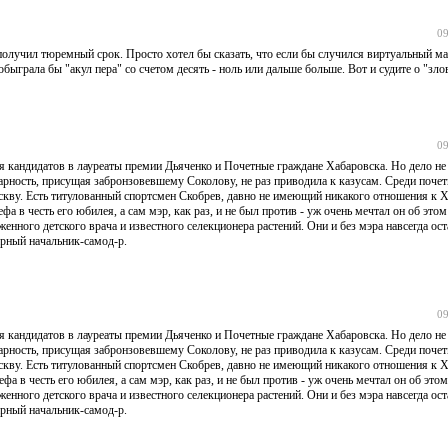
09
получил тюремный срок. Просто хотел бы сказать, что если бы случился виртуальный ма
ыграла бы "акул пера" со счетом десять - ноль или дальше больше. Вот и судите о "зло
09
 кандидатов в лауреаты премии Дьяченко и Почетные граждане Хабаровска. Но дело не 
итарность, присущая забронзовевшему Соколову, не раз приводила к казусам. Среди поче
ву. Есть титулованный спортсмен Скобрев, давно не имеющий никакого отношения к Х
 в честь его юбилея, а сам мэр, как раз, и не был против - уж очень мечтал он об это
ного детского врача и известного селекционера растений. Они и без мэра навсегда ост
арный начальник-самод-р.
09
 кандидатов в лауреаты премии Дьяченко и Почетные граждане Хабаровска. Но дело не 
итарность, присущая забронзовевшему Соколову, не раз приводила к казусам. Среди поче
ву. Есть титулованный спортсмен Скобрев, давно не имеющий никакого отношения к Х
 в честь его юбилея, а сам мэр, как раз, и не был против - уж очень мечтал он об это
ного детского врача и известного селекционера растений. Они и без мэра навсегда ост
арный начальник-самод-р.