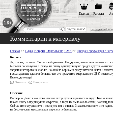
Главная
Разделы
Ар
расширенный пои
Комментарии к материалу
Главная
>>
Наука, История, Образование, СМИ
>>
Ерунда и профанация с нагр
Коллега
Да, старик, согласен. Статья злободневная. Но, думаю, наших чиновников что в
было бы по заслугам. Правда, на смену одному чинуше придет другой, а отношен
творения которого не люблю, но он был борцом и разрушителем, были и писател
восьмидесятые сделали больше, чем это проклятое американское ЦРУ, поскольку 
Верно, дружище?
Ответить
Цитировать
Газетчик
Все верно. Даже знаю, кого именно автор публикации имел в виду. Этот челове
писать книгу о предыдущих лауреатах, а тогда их было около сотни, наконец до
Сейчас этого журналиста и поэта уже нет в живых. Знакомые помнят, и то ладно
не бессловесная массовка при мэре или губернаторе.