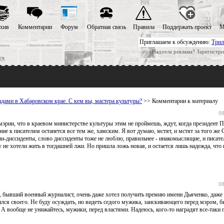
хив
Комментарии
Форум
Обратная связь
Правила
Поддержать проект
М
Приглашаем к обсуждению:
Трил
Надоела реклама? Зарегистри
ск
адами в Хабаровском крае. С кем вы, мастера культуры?
>> Комментарии к материалу
08
 мэрии, что в краевом министерстве культуры этим не проймешь, ждут, когда президент П
ие к писателям останется все тем же, хамским. Я вот думаю, мстят, и мстят за того же
и-диссиденты, слово диссиденты тоже не люблю, правильнее - инакомыслящие, и писате
не хотели жить в тогдашней лжи. Но пришла ложь новая, и остается лишь надежда, что н
08
к, бывший военный журналист, очень даже хотел получить премию имени Дьяченко, даже
бился своего. Не буду осуждать, но видеть седого мужика, заискивающего перед мэром, 
. А вообще не унижайтесь, мужики, перед властями. Надеюсь, кого-то наградят все-таки 