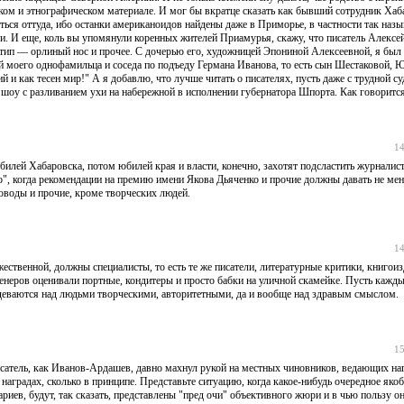
ком и этнографическом материале. И мог бы вкратце сказать как бывший сотрудник Хаб
уться оттуда, ибо останки американоидов найдены даже в Приморье, в частности так наз
. И еще, коль вы упомянули коренных жителей Приамурья, скажу, что писатель Алексе
ип — орлиный нос и прочее. С дочерью его, художницей Эпониной Алексеевной, я был
й моего однофамильца и соседа по подъеду Германа Иванова, то есть сын Шестаковой, 
й и как тесен мир!" А я добавлю, что лучше читать о писателях, пусть даже с трудной су
оу с разливанием ухи на набережной в исполнении губернатора Шпорта. Как говорится
14
юбилей Хабаровска, потом юбилей края и власти, конечно, захотят подсластить журналис
о", когда рекомендации на премию имени Якова Дьяченко и прочие должны давать не мене
доводы и прочие, кроме творческих людей.
14
жественной, должны специалисты, то есть те же писатели, литературные критики, книгоиз
женеров оценивали портные, кондитеры и просто бабки на уличной скамейке. Пусть кажд
издеваются над людьми творческими, авторитетными, да и вообще над здравым смыслом.
15
исатель, как Иванов-Ардашев, давно махнул рукой на местных чиновников, ведающих на
 наградах, сколько в принципе. Представьте ситуацию, когда какое-нибудь очередное яко
ариев, будут, так сказать, представлены "пред очи" объективного жюри и в чью пользу о