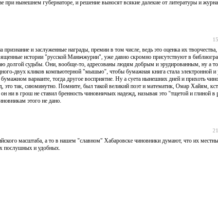
чае при нынешнем губернаторе, и решение выносят всякие далекие от литературы и журна
15
 признание и заслуженные награды, премии в том числе, ведь это оценка их творчества, 
освященные истории "русской Маньчжурии", уже давно скромно присутствуют в библиогра
аю долгой судьбы. Они, вообще-то, адресованы людям добрым и эрудированным, ну а то
 одного-двух кликов компьютерной "мышью", чтобы бумажная книга стала электронной и
бумажном варианте, тогда другое восприятие. Ну а суета нынешних дней и прихоть чин
д, это так, сиюминутно. Помните, был такой великий поэт и математик, Омар Хайям, кст
он ни в грош не ставил бренность чиновничьих надежд, называя это "тщетой и глиной в 
чиновникам этого не дано.
21
йского масштаба, а то в нашем "славном" Хабаровске чиновники думают, что их местн
их послушных и удобных.