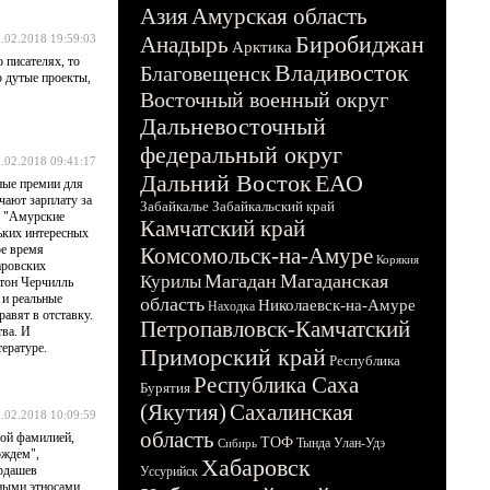
Азия
Амурская область
Биробиджан
.02.2018 19:59:03
Анадырь
Арктика
 писателях, то
Владивосток
Благовещенск
о дутые проекты,
Восточный военный округ
Дальневосточный
федеральный округ
.02.2018 09:41:17
Дальний Восток
ЕАО
ные премии для
чают зарплату за
Забайкалье
Забайкальский край
у "Амурские
Камчатский край
льких интересных
ое время
Комсомольск-на-Амуре
Корякия
аровских
Магадан
Магаданская
Курилы
стон Черчилль
 и реальные
область
Николаевск-на-Амуре
Находка
равят в отставку.
Петропавловск-Камчатский
тва. И
ературе.
Приморский край
Республика
Республика Саха
Бурятия
(Якутия)
Сахалинская
.02.2018 10:09:59
область
ной фамилией,
ТОФ
Тында
Улан-Удэ
Сибирь
ождем",
Хабаровск
Ардашев
Уссурийск
нными этносами