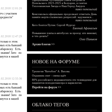
Официальные публикации Павла Петровича
Попельского 2023-2025 в Болгарии, в газетах
Тихоокеанская Звезда и Наш Город Амурск
.02.2018 12:01:20
павел попельский
тч с участием
Комсомольск официально продолжает отмечать День
вредности"
памяти жертв сталинских репрессий: задумаемся...
павел попельский
Кого боится Путин: Сергей Фургал
Евгений Афанасьев
Повышение платы в автобусах за проезд: кто виноват,
и что делать?
.02.2018 12:47:29
Олег Паньков
только в этом.
Архив блогов >>
тных есть бывший
абаровску. Есть
м звании! Зато по
анутся в нашей
НОВОЕ НА ФОРУМЕ
Трилогия "Китобои" А. Вахова.
Охранник спит - смена идёт
.02.2018 12:55:36
80% российского медиаконтента это телевидение для
пациентов психдиспансера и наркологии.
только в этом.
Перейти на форум >>
тных есть бывший
абаровску. Есть
м звании! Зато по
анутся в нашей
ОБЛАКО ТЕГОВ