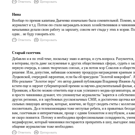
Ответить
Цитировать
Нина
Вообще-то премия капитана Дьяченко изначально была сомнительной. Помню, кого
журналист и т.д. Потом ею стали награждать всяких хозяйственников и чиновнико
начальники делали свою работу за зарплату, совсем нет стыда у этих в мэрии.
одни... не буду говорить кто.
Ответить
Цитировать
Старый газетчик
Добавлю и я по этой теме, поскольку знаю и автора, и суть вопроса. Разумеетс
и ветераны, пусть даже заслуженные в других общественных сферах, судить о за
первую очередь, в самих творческих союзах, а уж потом мэр Соколов и обществ
решение. Или, допустим, набившая оскомину процедура награждения краевым зв
Луцковской, очередной лауреатши, если бы ей присудили "Золотой микрофон". А
Ибо реальное "Золотое перо" это автор данной публикации Владимир Иванов-Ард
кстати еще и лауреат губернаторской премии за научно-документальный фильм
Пронякин, а Костю можно отметить еще и как успешного медиа-организатора,
и просто чиновники думают, что упомянутые журналисты "варятся в собственном
других регионах, и в зарубежных русскоязычных СМИ, и достаточно щелчка ком
сильных пишущих авторов, которые, конечно, не будут сводить счеты с коллег
посоветовать. Да и телевизионщики тоже неглупые ребята, и в приватных беседах
вам, газетчикам и интернетчикам, проще с одним блокнотом и ноутбуком, а как
не скоро появятся. Потому и необходима профессиональная солидарность, умени
медиафоруме, который чиновники постараются превратить в шоу, выгодное лишь
общение журналистам тоже необходимо.
Ответить
Цитировать