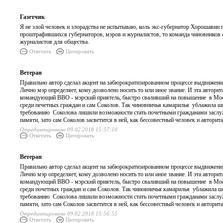
Газетчик
Я не злой человек и злорадства не испытываю, коль экс-губернатор Хорошавин 
проштрафившихся губернаторов, мэров и журналистов, то команда чиновников об
журналистов для общества.
Ответить
Цитировать
Ветеран
Правильно автор сделал акцент на забюрократизированном процессе выдвижения
Лично мэр определяет, кому дозволено носить то или иное звание. И эта автор
командующий ВВО - мэрский приятель, быстро сваливший на повышение в Моск
среди печетных граждан и сам Соколов. Так чиновничья камарилья ублажила шефа
требованию Соколова лишили возможности стать почетными гражданами заслужен
памяти, зато сам Соколов засветится в ней, как бессовестный человек и авторит
Отредактировано 09.02.2018 15:57:10
Ответить
Цитировать
Ветеран
Правильно автор сделал акцент на забюрократизированном процессе выдвижения
Лично мэр определяет, кому дозволено носить то или иное звание. И эта автор
командующий ВВО - мэрский приятель, быстро сваливший на повышение в Моск
среди почетных граждан и сам Соколов. Так чиновничья камарилья ублажила шефа
требованию Соколова лишили возможности стать почетными гражданами заслужен
памяти, зато сам Соколов засветится в ней, как бессовестный человек и авторит
Отредактировано 09.02.2018 15:56:55
Ответить
Цитировать