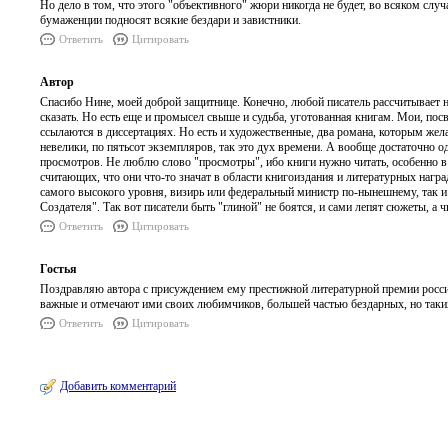
Но дело в том, что этого "объективного" жюри никогда не будет, во всяком слу
бумаженции подносят всякие бездари и завистники.
Ответить
Цитировать
Автор
Спасибо Нине, моей доброй защитнице. Конечно, любой писатель рассчитывает на
сказать. Но есть еще и промысел свыше и судьба, уготованная книгам. Мои, п
ссылаются в диссертациях. Но есть и художественные, два романа, которым жел
невелики, по пятьсот экземпляров, так это дух времени. А вообще достаточно
просмотров. Не люблю слово "просмотры", ибо книги нужно читать, особенно в 
считающих, что они что-то значат в области книгоиздания и литературных награ
самого высокого уровня, визирь или федеральный министр по-нынешнему, так и 
Создателя". Так вот писатели быть "глиной" не боятся, и сами лепят сюжеты, а 
Ответить
Цитировать
Гостья
Поздравляю автора с присуждением ему престижной литературной премии росси
важные и отмечают ими своих любимчиков, большей частью бездарных, но так
Ответить
Цитировать
Добавить комментарий