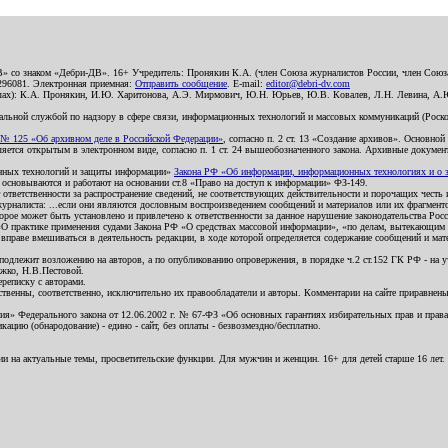
В» со знаком «Дебри-ДВ». 16+ Учредитель: Пронякин К.А. (член Союза журналистов России, член Союза
2296081. Электронная приемная:
Отправить сообщение
. E-mail:
editor@debri-dv.com
алах): К.А. Пронякин, И.Ю. Харитонова, А.Э. Мирмович, Ю.Н. Юрьев, Ю.В. Ковалев, Л.Н. Левина, А.
льной службой по надзору в сфере связи, информационных технологий и массовых коммуникаций (Роском
№ 125 «Об архивном деле в Российской Федерации»
, согласно п. 2 ст. 13 «Создание архивов». Основно
ется открытым в электронном виде, согласно п. 1 ст. 24 вышеобозначенного закона. Архивные документы 
ионных технологий и защиты информации»
Закона РФ «Об информации, информационных технологиях и о за
я основываются и работают на основании ст.8 «Право на доступ к информации» ФЗ-149.
 ответственности за распространение сведений, не соответствующих действительности и порочащих чест
урналиста: ...если они являются дословным воспроизведением сообщений и материалов или их фрагмент
орое может быть установлено и привлечено к ответственности за данное нарушение законодательства Рос
«О практике применения судами Закона РФ «О средствах массовой информации», «по делам, вытекающим 
вправе вмешиваться в деятельность редакции, в ходе которой определяется содержание сообщений и мат
одлежит возложению на авторов, а по опубликованию опровержения, в порядке ч.2 ст.152 ГК РФ - на уч
ожко, Н.В.Пестовой.
ереписку с авторами.
тственны, соответственно, исключительно их правообладатели и авторы. Комментарии на сайте приравне
я» Федерального закона от 12.06.2002 г. № 67-ФЗ «Об основных гарантиях избирательных прав и права н
ацию (обнародование) - едино - сайт, без оплаты - безвозмездно/бесплатно.
ии на актуальные темы, просветительские функции. Для мужчин и женщин. 16+ для детей старше 16 лет.