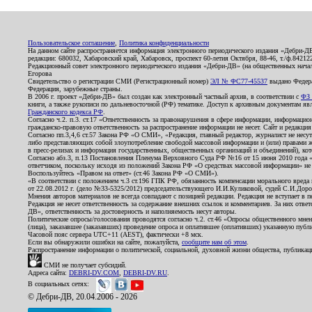
Пользовательское соглашение
,
Политика конфиденциальности
На данном сайте распространяется информация электронного периодического издания «Дебри-Д
редакции: 680032, Хабаровский край, Хабаровск, проспект 60-летия Октября, 88-46, т./ф.8421
Редакционный совет электронного периодического издания «Дебри-ДВ» (на общественных нач
Егорова
Свидетельство о регистрации СМИ (Регистрационный номер)
ЭЛ № ФС77-45537
выдано Федера
Федерация, зарубежные страны.
В 2006 г. проект «Дебри-ДВ» был создан как электронный частный архив, в соответствии с
ФЗ 
книги, а также рукописи по дальневосточной (РФ) тематике. Доступ к архивным документам явля
Гражданского кодекса РФ
.
Согласно ч.2. п.3. ст.17 «Ответственность за правонарушения в сфере информации, информац
гражданско-правовую ответственность за распространение информации не несет. Сайт и редакци
Согласно пп.3,4,6 ст.57 Закона РФ «О СМИ», «Редакция, главный редактор, журналист не несут
либо представляющих собой злоупотребление свободой массовой информации и (или) правами ж
в пресс-релизах и информация государственных, общественных организаций и объединений), кот
Согласно абз.3, п.13 Постановления Пленума Верховного Суда РФ №16 от 15 июня 2010 года 
ответчиком, поскольку исходя из положений Закона РФ «О средствах массовой информации» не 
Воспользуйтесь «Правом на ответ» (ст.46 Закона РФ «О СМИ»).
«В соответствии с положением ч.3 ст.196 ГПК РФ, обязанность компенсации морального вреда п
от 22.08.2012 г. (дело №33-5325/2012) председательствующего И.И.Куликовой, судей С.И.Дор
Мнения авторов материалов не всегда совпадают с позицией редакции. Редакция не вступает в п
Редакция не несет ответственность за содержание внешних ссылок и комментариев. За них отве
ДВ», ответственность за достоверность и наполняемость несут авторы.
Политические опросы/голосования проводятся согласно ч.2. ст.46 «Опросы общественного мнени
(лица), заказавшее (заказавших) проведение опроса и оплатившее (оплативших) указанную публик
Часовой пояс сервера UTC+11 (AEST), фактически +8 мск.
Если вы обнаружили ошибки на сайте, пожалуйста,
сообщите нам об этом
.
Распространение информации о политической, социальной, духовной жизни общества, публикац
СМИ не получает субсидий.
Адреса сайта:
DEBRI-DV.COM
,
DEBRI-DV.RU
.
В социальных сетях:
© Дебри-ДВ, 20.04.2006 - 2026