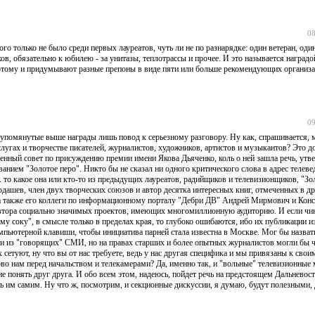
08
 только не было среди первых лауреатов, чуть ли не по разнарядке: один ветеран, один
в, обязательно к юбилею - за унитазы, теплотрассы и прочее. И это называется наградо
 Потому и придумывают разные препоны в виде пяти или больше рекомендующих организа
09
я, упомянутые выше награды лишь повод к серьезному разговору. Ну как, спрашивается,
слугах и творчестве писателей, журналистов, художников, артистов и музыкантов? Это д
енный совет по присуждению премии имени Якова Дьяченко, коль о ней зашла речь, утве
анием "Золотое перо". Никто бы не сказал ни одного критического слова в адрес теле
 то какое она или кто-то из предыдущих лауреатов, радийщиков и телевизионщиков, "Зо
ашев, член двух творческих союзов и автор десятка интересных книг, отмеченных в др
, а также его коллеги по информационному порталу "Дебри ДВ" Андрей Мирмович и Конс
 автора социально значимых проектов, имеющих многомиллионную аудиторию. И если ч
у соку", в смысле только в пределах края, то глубоко ошибаются, ибо их публикации и
пьютерной клавиши, чтобы инициатива парней стала известна в Москве. Мог бы назват
ами из "говорящих" СМИ, но на правах старших и более опытных журналистов могли бы ч
 сетуют, ну что вы от нас требуете, ведь у нас другая специфика и мы привязаны к свои
ово нам перед начальством и телекамерами? Да, именно так, и "вольные" телевизионные
е понять друг друга. И обо всем этом, надеюсь, пойдет речь на предстоящем Дальневос
 им самим. Ну что ж, посмотрим, и секционные дискуссии, я думаю, будут полезными, 