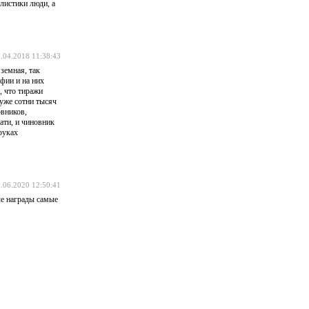
листики люди, а
.04.2018 11:38:43
земная, так
фии и на них
, что тиражи
 уже сотни тысяч
овников,
ати, и чиновник
руках
.06.2020 12:50:41
ые награды самые