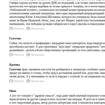
Сибири хорошо изучено на уровне ДНК-исследований, а не только лингвистичес
археологии, что предки индейцев не только пришли в Америку, но и могли верн
«бойсманский человек», основательно изученный моими приморскими коллегами
основоположник ульчской литературы, имел ярко выраженный американоидный т
писательница Юлия Алексеевна Шестакова, которую вы упомянули, была сватье
женат на Ирине Ивановой, обоих, увы, уже нет. Видите, какой пласт воспоминани
выпивавших, чем победные реляции хабаровского мэра Соколова и показушные ш
Ответить
Цитировать
Газетчик
Сейчас эта глупость и профанация с наградами снова повторится, ведь впереди 
прогибались шустрее. А для строптивых "акул пера" специально придумали "сит
дальнейшем - десяти и более общественных организаций, то есть сантехники, са
Ответить
Цитировать
Краевед
Газетчик
прав, оценивать или хотя бы разбираться в литературе, особенно худо
придет же никому в голову, чтобы труд и достижения врачей или, допустим, ин
своим делом. А у чиновников то ли не в порядке с головой, то ли специально 
Ответить
Цитировать
Нина
А кто тут говорит о "здравом смысле", ведь даже такой опытный журналист и п
переключился на другие города и веси, получает там награды. И дело не в самих
и этот энергичный дядька, автор десятка интересных книг и множества киносцен