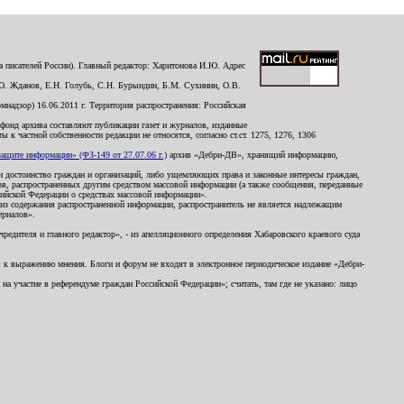
 писателей России). Главный редактор: Харитонова И.Ю. Адрес
Ю. Жданов, Е.Н. Голубь, С.Н. Бурындин, Б.М. Сухинин, О.В.
надзор) 16.06.2011 г. Территория распространения: Российская
й фонд архива составляют публикации газет и журналов, изданные
к частной собственности редакции не относятся, согласно ст.ст. 1275, 1276, 1306
щите информации» (ФЗ-149 от 27.07.06 г.)
архив «Дебри-ДВ», хранящий информацию,
ь и достоинство граждан и организаций, либо ущемляющих права и законные интересы граждан,
ов, распространенных другим средством массовой информации (а также сообщения, переданные
сийской Федерации о средствах массовой информации».
из содержания распространенной информации, распространитель не является надлежащим
ериалов».
редителя и главного редактор», - из апелляционного определения Хабаровского краевого суда
ны к выражению мнения. Блоги и форум не входят в электронное периодическое издание «Дебри-
а участие в референдуме граждан Российской Федерации»; считать, там где не указано: лицо