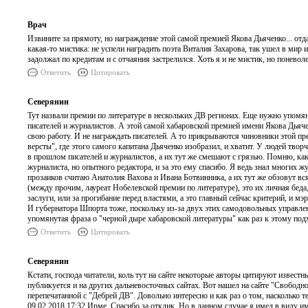
Врач
Извините за прямоту, но награждение этой самой премией Якова Дьяченко... от
какая-то мистика: не успели наградить поэта Виталия Захарова, так ушел в мир 
задолжал по кредитам и с отчаяния застрелился. Хоть я и не мистик, но поневол
Ответить
Цитировать
Северянин
Тут назвали премии по литературе в нескольких ДВ регионах. Еще нужно упомя
писателей и журналистов. А этой самой хабаровской премией имени Якова Дьяче
свою работу. И не награждать писателей. А то прикрываются чиновники этой пр
версты", где этого самого капитана Дьяченко изобразил, и хватит. У людей тво
в прошлом писателей и журналистов, а их тут же смешают с грязью. Помню, как
журналиста, но опытного редактора, и за это ему спасибо. Я ведь знал многих ж
прозаиков считаю Анатолия Вахова и Ивана Ботвинника, а их тут же обзовут в
(между прочим, лауреат Нобелевской премии по литературе), это их личная беда,
заслуги, или за прогибание перед властями, а это главный сейчас критерий, и м
И губернатора Шпорта тоже, поскольку из-за двух этих самодовольных управлен
упомянутая фраза о "черной дыре хабаровской литературы" как раз к этому под
Ответить
Цитировать
Северянин
Кстати, господа читатели, коль тут на сайте некоторые авторы цитируют извест
публикуется и на других дальневосточных сайтах. Вот нашел на сайте "Свободно
перепечатанной с "Дебрей ДВ". Довольно интересно и как раз о том, насколько т
09.02.2018 17:32 Ирме. Спасибо за отклик. Но в данном случае я имел в виду 