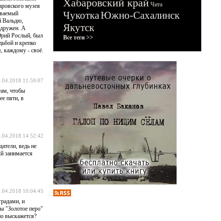
Хабаровский край
Чита
аровского музея
Чукотка
Южно-Сахалинск
ываемый
й Вальдю,
Якутск
 дружен. А
Юрий Рослый, был
Все теги >>
дьбой и крепко
, каждому - своё.
.04.2018 11:59:07
там, чтобы
е пяти, в
.04.2018 14:52:42
датели, ведь не
ый занимается
.04.2018 10:04:45
градами, и
бы "Золотое перо"
но выскажется?