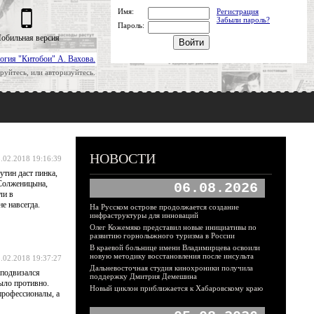
Имя:
Регистрация
Забыли пароль?
Пароль:
обильная версия
огия "Китобои" А. Вахова.
руйтесь, или авторизуйтесь.
НОВОСТИ
.02.2018 19:16:39
утин даст пинка,
 Солженицына,
06.08.2026
ли в
е навсегда.
На Русском острове продолжается создание
инфраструктуры для инноваций
Олег Кожемяко представил новые инициативы по
развитию горнолыжного туризма в России
В краевой больнице имени Владимирцева освоили
новую методику восстановления после инсульта
.02.2018 19:37:27
Дальневосточная студия кинохроники получила
 подвизался
поддержку Дмитрия Демешина
было противно.
Новый циклон приближается к Хабаровскому краю
профессионалы, а