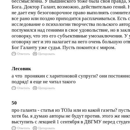
бессмысленна. У Вышинского тоже была своя правда, х
Бога. Доктор Галант, возможно, действительно гений. 
не дает ему безоговорочное право выполнять сомнител
все рано или поздно приходится расплачиваться. Есть 
исследование о психологии творчества польского автор
поглумился над гениями в свое удовольствие, но в зак
оговорку, что это его субъективные умозаключения. У 
оговорку нет и это налагает на него очень большую от
Бог Галанту уже судья. Пусть покоится с миром.
Ответить
Цитировать
Лесовик
а что пронякин с харитоновой супруги? они постоянно
подряд! я еще не читал такого
Ответить
Цитировать
50
про галанта - статья из ТОЗа или из какой газеты? пуст
хотя бы. я думаю авторы не будут против. этого же никт
выступить с лекцией 1 сентября в ДВГМУ перед студе
Ответить
Цитировать