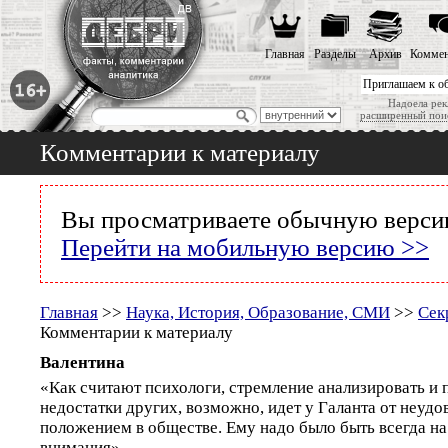
Главная
Разделы
Архив
Коммен
Приглашаем к о
Надоела рек
расширенный пои
Комментарии к материалу
Вы просматриваете обычную версию
Перейти на мобильную версию >>
Главная
>>
Наука, История, Образование, СМИ
>>
Сек
Комментарии к материалу
Валентина
«Как считают психологи, стремление анализировать и 
недостатки других, возможно, идет у Галанта от неуд
положением в обществе. Ему надо было быть всегда на 
внимания».