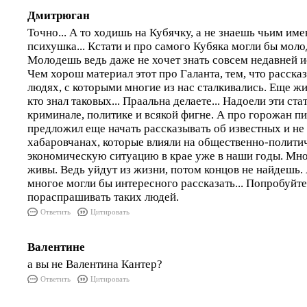
Дмитрюган
Точно... А то ходишь на Кубячку, а не знаешь чьим им
психушка... Кстати и про самого Кубяка могли бы моло
Молодешь ведь даже не хочет знать совсем недавней и
Чем хорош материал этот про Галанта, тем, что расска
людях, с которыми многие из нас сталкивались. Еще жи
кто знал таковых... Праальна делаете... Надоели эти ста
криминале, политике и всякой фигне. А про горожан п
предложил еще начать рассказывать об известных и не
хабаровчанах, которые влияли на общественно-полити
экономическую ситуацию в крае уже в наши годы. Мно
живы. Ведь уйдут из жизни, потом концов не найдешь.
многое могли бы интересного рассказать... Попробуйте
пораспрашивать таких людей.
Ответить
Цитировать
Валентине
а вы не Валентина Кантер?
Ответить
Цитировать