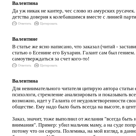
Валентина
Да уж никак не кантер, чес слово из амурских русачек.
детства доверия к колебавшимся вместе с линией парти
Ответить
Цитировать
Валентине
В статье же ясно написано, что заказал (читай - застав
статью о Есенине его Бухарин. Галант сам был гением.
самоутверждаться за счет кого-то!
Ответить
Цитировать
Валентина
Для невнимательного читателя цитирую автора статьи 
психологи, стремление анализировать и показывать вс
возможно, идет у Галанта от неудовлетворенности св
обществе. Ему надо было быть всегда на высоте, в цен
Заказ, значит, тоже выполнил от желания "всегда быть н
внимания". Пример: убил мальчик маму, а на суде поп
потому что он сирота. Полемика, на мой взгляд, в данн