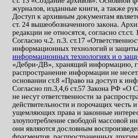
ст. 13 «Создание архивов». Основной ф
журналов, изданные книги, а также ру
Доступ к архивным документам являетс
ст. 24 вышеобозначенного закона. Арх
редакции не относятся, согласно ст.ст. 
Согласно ч.2. п.3. ст.17 «Ответственн
информационных технологий и защит
информационных технологиях и о защит
«Дебри-ДВ», хранящий информацию, гр
распространение информации не несет.
основании ст.8 «Право на доступ к ин
Согласно пп.3,4,6 ст.57 Закона РФ «О
не несут ответственности за распрост
действительности и порочащих честь и
ущемляющих права и законные интере
злоупотребление свободой массовой ин
они являются дословным воспроизведе
фрагментов, распространенных другим