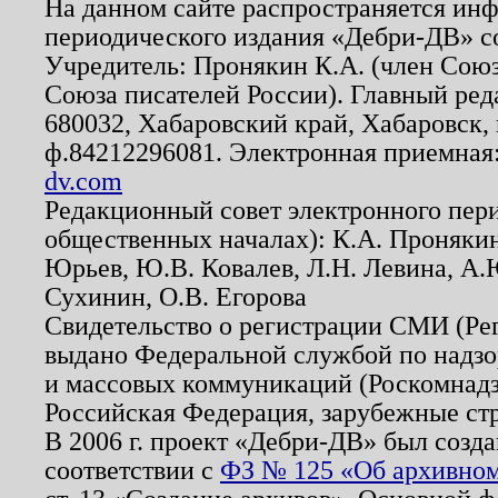
На данном сайте распространяется ин
периодического издания «Дебри-ДВ» с
Учредитель: Пронякин К.А. (член Союз
Союза писателей России). Главный ред
680032, Хабаровский край, Хабаровск, п
ф.84212296081. Электронная приемная
dv.com
Редакционный совет электронного пер
общественных началах): К.А. Проняки
Юрьев, Ю.В. Ковалев, Л.Н. Левина, А.
Сухинин, О.В. Егорова
Свидетельство о регистрации СМИ (Р
выдано Федеральной службой по надзо
и массовых коммуникаций (Роскомнадзо
Российская Федерация, зарубежные ст
В 2006 г. проект «Дебри-ДВ» был созда
соответствии с
ФЗ № 125 «Об архивном