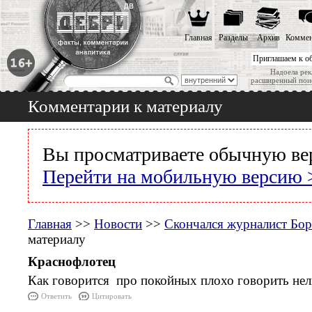
Главная
Разделы
Архив
Коммен
Приглашаем к о
Надоела рек
расширенный пои
Комментарии к материалу
Вы просматриваете обычную ве
Перейти на мобильную версию 
Главная
>>
Новости
>>
Скончался журналист Бор
материалу
Краснофлотец
Как говорится про покойных плохо говорить нель
Ответить
Цитировать