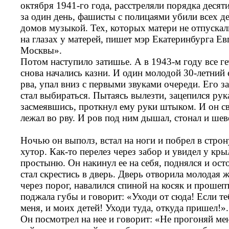
октября 1941-го года, расстреляли порядка десят
за один день, фашисты с полицаями убили всех д
домов музыкой. Тех, которых матери не отпускали
на глазах у матерей, пишет мэр Екатеринбурга Е
Москвы».
Потом наступило затишье. А в 1943-м году все г
снова начались казни. И один молодой 30-летний 
рва, упал вниз с первыми звуками очереди. Его з
стал выбираться. Пытаясь вылезти, зацепился рук
засмеявшись, проткнул ему руки штыком. И он св
лежал во рву. И ров под ним дышал, стонал и шев
Ночью он выполз, встал на ноги и побрел в строн
хутор. Как-то перелез через забор и увидел у кры
простыню. Он накинул ее на себя, поднялся и ос
стал скрестись в дверь. Дверь отворила молодая
через порог, навалился спиной на косяк и проше
поджала губы и говорит: «Уходи от сюда! Если т
меня, и моих детей! Уходи туда, откуда пришел!».
Он посмотрел на нее и говорит: «Не прогоняй мен