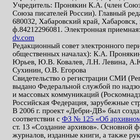
Учредитель: Пронякин К.А. (член Союз
Союза писателей России). Главный ред
680032, Хабаровский край, Хабаровск, п
ф.84212296081. Электронная приемная
dv.com
Редакционный совет электронного пер
общественных началах): К.А. Проняки
Юрьев, Ю.В. Ковалев, Л.Н. Левина, А.
Сухинин, О.В. Егорова
Свидетельство о регистрации СМИ (Р
выдано Федеральной службой по надзо
и массовых коммуникаций (Роскомнадзо
Российская Федерация, зарубежные ст
В 2006 г. проект «Дебри-ДВ» был созда
соответствии с
ФЗ № 125 «Об архивном
ст. 13 «Создание архивов». Основной ф
журналов, изданные книги, а также ру