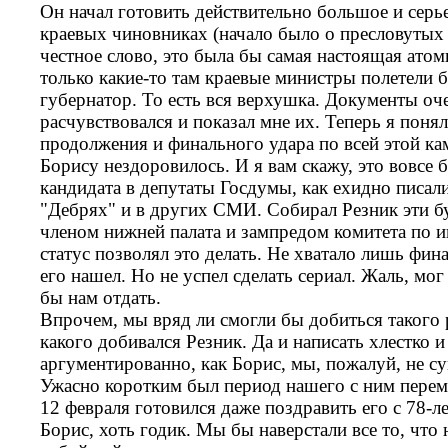
Он начал готовить действительно большое и серь
краевых чиновниках (начало было о пресловутых 
честное слово, это была бы самая настоящая атом
только какие-то там краевые министры полетели б
губернатор. То есть вся верхушка. Документы оч
расчувствовался и показал мне их. Теперь я поня
продолжения и финального удара по всей этой ка
Борису нездоровилось. И я вам скажу, это вовсе 
кандидата в депутаты Госдумы, как ехидно писал
"Дебрях" и в других СМИ. Собирал Резник эти б
членом нижней палата и зампредом комитета по
статус позволял это делать. Не хватало лишь фина
его нашел. Но не успел сделать сериал. Жаль, мо
бы нам отдать.
Впрочем, мы вряд ли смогли бы добиться такого 
какого добивался Резник. Да и написать хлестко 
аргументированно, как Борис, мы, пожалуй, не су
Ужасно коротким был период нашего с ним переми
12 февраля готовился даже поздравить его с 78-
Борис, хоть годик. Мы бы наверстали все то, что 