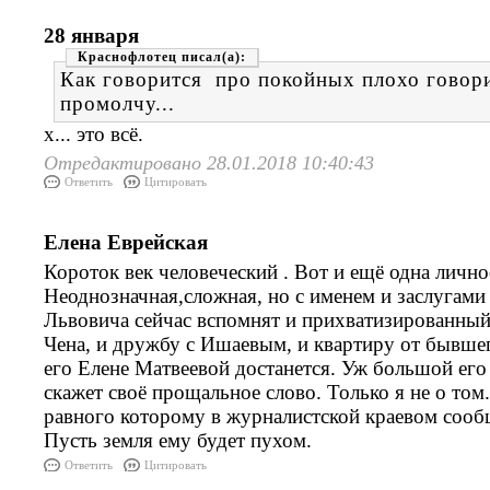
28 января
Краснофлотец
Как говорится про покойных плохо говори
промолчу...
х... это всё.
Отредактировано 28.01.2018 10:40:43
Ответить
Цитировать
Елена Еврейская
Короток век человеческий . Вот и ещё одна личн
Неоднозначная,сложная, но с именем и заслугами
Львовича сейчас вспомнят и прихватизированны
Чена, и дружбу с Ишаевым, и квартиру от бывшег
его Елене Матвеевой достанется. Уж большой его
скажет своё прощальное слово. Только я не о том
равного которому в журналистской краевом сообщ
Пусть земля ему будет пухом.
Ответить
Цитировать