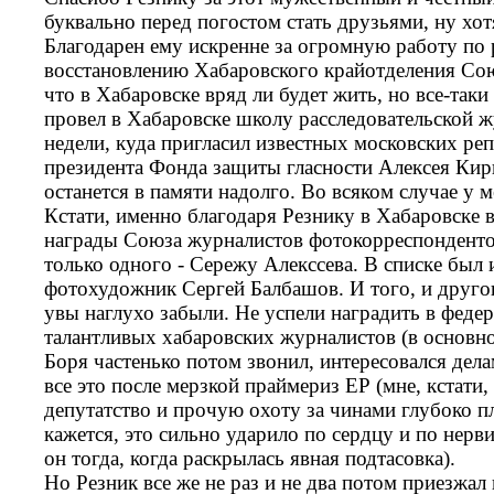
буквально перед погостом стать друзьями, ну хо
Благодарен ему искренне за огромную работу по 
восстановлению Хабаровского крайотделения Сою
что в Хабаровске вряд ли будет жить, но все-таки
провел в Хабаровске школу расследовательской ж
недели, куда пригласил известных московских реп
президента Фонда защиты гласности Алексея Ки
останется в памяти надолго. Во всяком случае у м
Кстати, именно благодаря Резнику в Хабаровске
награды Союза журналистов фотокорреспондентов
только одного - Сережу Алекссева. В списке был
фотохудожник Сергей Балбашов. И того, и друго
увы наглухо забыли. Не успели наградить в фед
талантливых хабаровских журналистов (в основн
Боря частенько потом звонил, интересовался дела
все это после мерзкой праймериз ЕР (мне, кстати, 
депутатство и прочую охоту за чинами глубоко пле
кажется, это сильно ударило по сердцу и по нерв
он тогда, когда раскрылась явная подтасовка).
Но Резник все же не раз и не два потом приезжал