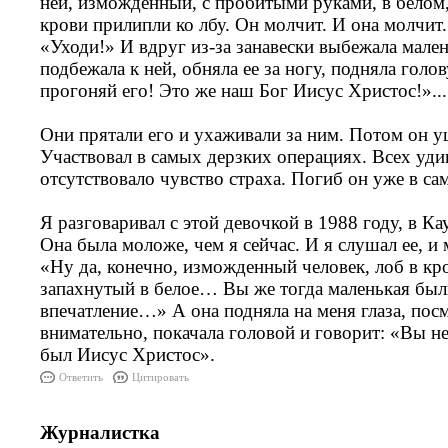
ней, изможденный, с пробитыми руками, в белом,
крови прилипли ко лбу. Он молчит. И она молчит.
«Уходи!» И вдруг из-за занавески выбежала мален
подбежала к ней, обняла ее за ногу, подняла голов
прогоняй его! Это же наш Бог Иисус Христос!»...
Они прятали его и ухаживали за ним. Потом он у
Участвовал в самых дерзких операциях. Всех уди
отсутствовало чувство страха. Погиб он уже в са
Я разговаривал с этой девочкой в 1988 году, в Ка
Она была моложе, чем я сейчас. И я слушал ее, и 
«Ну да, конечно, изможденный человек, лоб в кр
запахнутый в белое… Вы же тогда маленькая были
впечатление…» А она подняла на меня глаза, пос
внимательно, покачала головой и говорит: «Вы н
был Иисус Христос».
Ответить
Цитировать
Журналистка