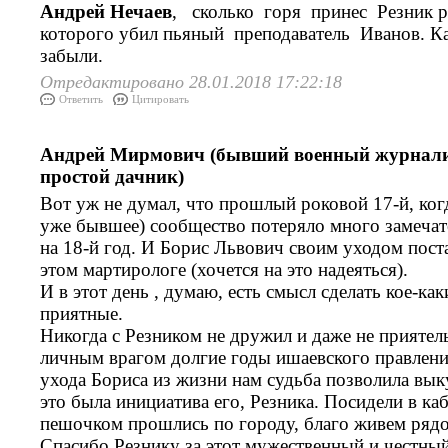
Андрей Нечаев
, сколько горя принес Резник 
которого убил пьяный преподаватель Иванов. К
забыли.
Отредактировано 28.01.2018 17:22:18
Ответить
Цитировать
Андрей Мирмович (бывший военный журналис
простой дачник)
Вот уж не думал, что прошлый роковой 17-й, ког
уже бывшее) сообщество потеряло много замечат
на 18-й год. И Борис Львович своим уходом пост
этом мартирологе (хочется на это надеяться).
И в этот день , думаю, есть смысл сделать кое-ка
приятные.
Никогда с Резником не дружил и даже не приятель
личным врагом долгие годы ишаевского правлени
ухода Бориса из жизни нам судьба позволила вык
это была инициатива его, Резника. Посидели в ка
пешочком прошлись по городу, благо живем ряд
Спасибо Резнику за этот мужественный и честны