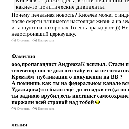
Киселёв - . Даже здесь, в этой печальной т
какие-то политические дивиденты.
Почему печальная новость? Киселёв может с инди
после смерти начинается настоящая жизнь а на зе
и танцуют на похоронах.То есть празднуют ))) Н
недостроивший церквушку.
Ответить
Цитировать
Фамилия
ооо,пропагандист АндрюхаК всплыл. Стали пу
телевизор после долгого табу из за не согласо
Кремлём публикации о покушении на ВВ ?
А помнишь как ты на федеральном канале вс
Удальцова(это было ещё до отсидки его),а он 
ты заднюю врубил,есть инстинкт самосохранен
поржали всей страной над тобой
Ответить
Цитировать
лилия