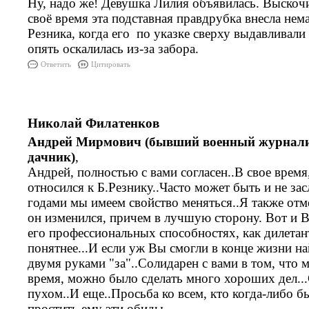
Ну, надо же! Девушка Лилия объявилась. Выскочил
своё время эта подставная правдрубка внесла нем
Резника, когда его по указке сверху выдавливали
опять оскалилась из-за забора.
Ответить
Цитировать
Николай Филатенков
Андрей Мирмович (бывший военный журналис
дачник)
,
Андрей, полностью с вами согласен..В свое время
относился к Б.Резнику..Часто может быть и не зас
годами мы имеем свойство меняться..Я также отм
он изменился, причем в лучшую сторону. Вот и В
его профессиональных способностях, как дилетант
понятнее...И если уж Вы смогли в конце жизни на
двумя руками "за"..Солидарен с вами в том, что 
время, можно было сделать много хороших дел...
пухом..И еще..Просьба ко всем, кто когда-либо 
простить ему эти обиды.......