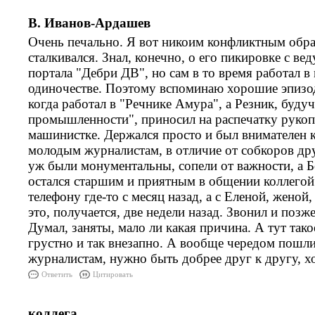
В. Иванов-Ардашев
Очень печально. Я вот никоим конфликтным обр
сталкивался. Знал, конечно, о его пикировке с 
портала "Дебри ДВ", но сам в то время работал в 
одиночестве. Поэтому вспоминаю хорошие эпизод
когда работал в "Речнике Амура", а Резник, буд
промышленности", приносил на распечатку руко
машинистке. Держался просто и был внимателен к
молодым журналистам, в отличие от собкоров дру
уж были монументальны, сопели от важности, а Б
остался старшим и приятным в общении коллегой.
телефону где-то с месяц назад, а с Еленой, женой
это, получается, две недели назад. Звонил и позже
Думал, заняты, мало ли какая причина. А тут так
грустно и так внезапно. А вообще чередом пошли 
журналистам, нужно быть добрее друг к другу, х
Ответить
Цитировать
коллега