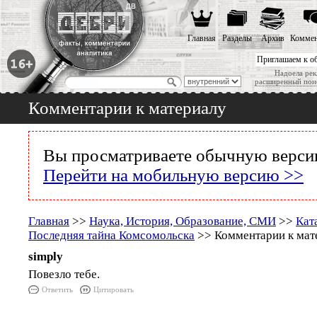
Главная
Разделы
Архив
Коммен
Приглашаем к о
Надоела рек
расширенный пои
Комментарии к материалу
Вы просматриваете обычную версию
Перейти на мобильную версию >>
Главная
>>
Наука, История, Образование, СМИ
>>
Кат
Последняя тайна Комсомольска
>> Комментарии к мат
simply
Повезло тебе.
Ответить
Цитировать