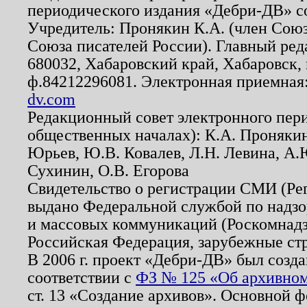
периодического издания «Дебри-ДВ» с
Учредитель: Пронякин К.А. (член Союз
Союза писателей России). Главный ред
680032, Хабаровский край, Хабаровск, п
ф.84212296081. Электронная приемная
dv.com
Редакционный совет электронного пер
общественных началах): К.А. Проняки
Юрьев, Ю.В. Ковалев, Л.Н. Левина, А.
Сухинин, О.В. Егорова
Свидетельство о регистрации СМИ (Р
выдано Федеральной службой по надзо
и массовых коммуникаций (Роскомнадзо
Российская Федерация, зарубежные ст
В 2006 г. проект «Дебри-ДВ» был созда
соответствии с
ФЗ № 125 «Об архивном
ст. 13 «Создание архивов». Основной ф