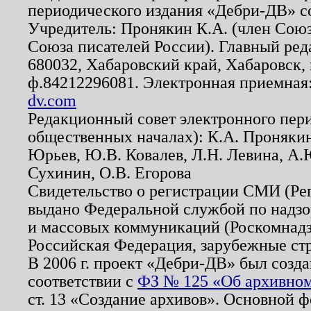
периодического издания «Дебри-ДВ» с
Учредитель: Пронякин К.А. (член Союз
Союза писателей России). Главный ред
680032, Хабаровский край, Хабаровск, п
ф.84212296081. Электронная приемная
dv.com
Редакционный совет электронного пер
общественных началах): К.А. Проняки
Юрьев, Ю.В. Ковалев, Л.Н. Левина, А.
Сухинин, О.В. Егорова
Свидетельство о регистрации СМИ (Р
выдано Федеральной службой по надзо
и массовых коммуникаций (Роскомнадзо
Российская Федерация, зарубежные ст
В 2006 г. проект «Дебри-ДВ» был созда
соответствии с
ФЗ № 125 «Об архивном
ст. 13 «Создание архивов». Основной ф