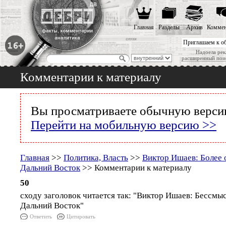
Главная
Разделы
Архив
Коммен
Приглашаем к о
Надоела рек
расширенный пои
Комментарии к материалу
Вы просматриваете обычную версию
Перейти на мобильную версию >>
Главная
>>
Политика, Власть
>>
Виктор Ишаев: Более 
Дальний Восток
>> Комментарии к материалу
50
сходу заголовок читается так: "Виктор Ишаев: Бессмы
Дальний Восток"
Ответить
Цитировать