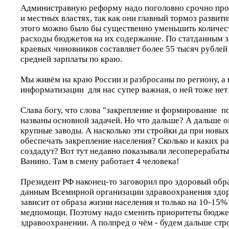
Администравную реформу надо поголовно срочно пров
и местных властях, так как они главный тормоз развити
этого можно было бы существенно уменьшить количес
расходы бюджетов на их содержание. По статданным з
краевых чиновников составляет более 55 тысяч рублей 
средней зарплаты по краю.
Мы живём на краю России и разбросаны по региону, а 
информатизации для нас супер важная, о ней тоже нет
Слава богу, что слова "закрепление и формирование п
названы основной задачей. Но что дальше? А дальше о
крупные заводы. А насколько эти стройки да при новы
обеспечать закрепление населения? Сколько и каких р
создадут? Вот тут недавно показывали лесоперерабат
Ванино. Там в смену работает 4 человека!
Президент РФ наконец-то заговорил про здоровый обра
данным Всемирной организации здравоохранения здор
зависит от образа жизни населения и только на 10-15%
медпомощи. Поэтому надо сменить приоритеты бюдже
здравоохранении. А полпред о чём - будем дальше стр