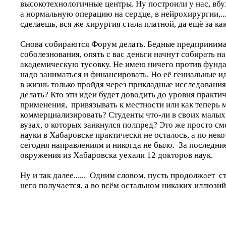
высокотехнологичные центры. Ну построили у нас, вбу
а нормальную операцию на сердце, в нейрохирургии,...
сделаешь, вся же хирургия стала платной, да ещё за ка
Снова собираются Форум делать. Бедные предпринима
соболезнования, опять с вас деньги начнут собирать н
академическую тусовку. Не имею ничего против фунда
надо заниматься и финансировать. Но её гениальные и
в жизнь только пройдя через прикладные исследования.
делать? Кто эти идеи будет доводить до уровня практи
применения, привязывать к местности или как теперь 
коммерциализировать? Студенты что-ли в своих малых
вузах, о которых заикнулся полпред? Это же просто с
науки в Хабаровске практически не осталось, а по не
сегодня направлениям и никогда не было. За последние
окружения из Хабаровска уехали 12 докторов наук.
Ну и так далее...... Одним словом, пусть продолжает ст
него получается, а во всём остальном никаких иллюзий