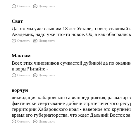
Ответить
Цитировать
Сват
Да это мы уже слышим 18 лет Устали, совет, сваливай 
Академик, надо уже что-то новое. Ох, а как обасрались 
Ответить
Цитировать
Максим
Всех этих чиновников сучкастой дубиной да по окаян
и воры!Читайте -
Ответить
Цитировать
ворчун
ликвидация хабаровского авиапредприятия, развал арт
фактически свертывание добычи стратегического ресур
территории Хабаровского края - наверное это крупне
время его губернаторства, что ждет Дальний Восток з
Ответить
Цитировать