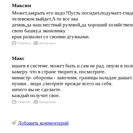
Максим
Может,закрыть его надо?Пусть посидит,подумает-гля
челевеком выйдет.А то все ака
демик,да наш местный рулевой,да хороший хозяйствен
свою башку,а экономику
края развалил со своими дгужками.
Ответить
Цитировать
Макс
ишаев в системе. может быть и сам не рад. пнули в полп
камеру. что в стране творится, посмотрите.
министр- обороны - лавочник. границы наладан дышат.
пушки . люди ,смотрите прежде всего на себя.
ничего вы не сделаете.
каждый получит свое.
Ответить
Цитировать
Добавить комментарий