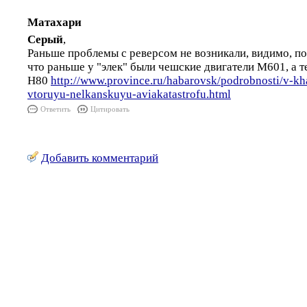
Матахари
Серый
,
Раньше проблемы с реверсом не возникали, видимо, по
что раньше у "элек" были чешские двигатели М601, а т
H80
http://www.province.ru/habarovsk/podrobnosti/v-kha
vtoruyu-nelkanskuyu-aviakatastrofu.html
Ответить
Цитировать
Добавить комментарий