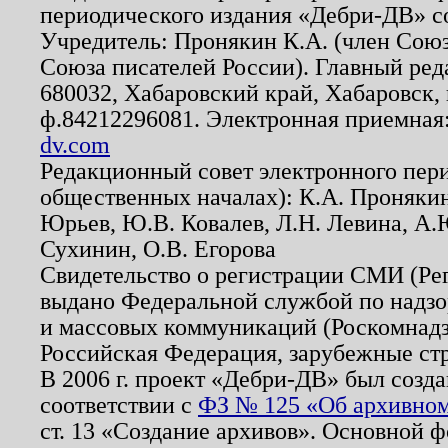
периодического издания «Дебри-ДВ» с
Учредитель: Пронякин К.А. (член Союз
Союза писателей России). Главный ред
680032, Хабаровский край, Хабаровск, п
ф.84212296081. Электронная приемная
dv.com
Редакционный совет электронного пер
общественных началах): К.А. Проняки
Юрьев, Ю.В. Ковалев, Л.Н. Левина, А.
Сухинин, О.В. Егорова
Свидетельство о регистрации СМИ (Р
выдано Федеральной службой по надзо
и массовых коммуникаций (Роскомнадзо
Российская Федерация, зарубежные ст
В 2006 г. проект «Дебри-ДВ» был созда
соответствии с
ФЗ № 125 «Об архивном
ст. 13 «Создание архивов». Основной ф