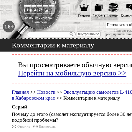
Главная
Разделы
Архив
Коммен
Приглашаем к о
Надоела рек
расширенный пои
Комментарии к материалу
Вы просматриваете обычную версию
Перейти на мобильную версию >>
Главная
>>
Новости
>>
Эксплуатацию самолетов L-410
в Хабаровском крае
>> Комментарии к материалу
Серый
Почему до этого (самолет эксплуатируется более 30 ле
подобной проблемы?
Ответить
Цитировать