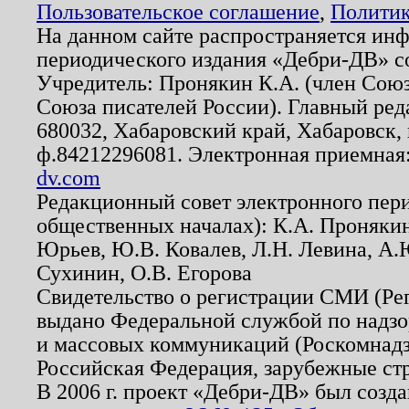
Пользовательское соглашение
,
Политик
На данном сайте распространяется ин
периодического издания «Дебри-ДВ» с
Учредитель: Пронякин К.А. (член Союз
Союза писателей России). Главный ред
680032, Хабаровский край, Хабаровск, п
ф.84212296081. Электронная приемная
dv.com
Редакционный совет электронного пер
общественных началах): К.А. Проняки
Юрьев, Ю.В. Ковалев, Л.Н. Левина, А.
Сухинин, О.В. Егорова
Свидетельство о регистрации СМИ (Р
выдано Федеральной службой по надзо
и массовых коммуникаций (Роскомнадзо
Российская Федерация, зарубежные ст
В 2006 г. проект «Дебри-ДВ» был созда