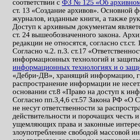
соответствии с
ФЗ № 125 «Об архивном
ст. 13 «Создание архивов». Основной ф
журналов, изданные книги, а также ру
Доступ к архивным документам являетс
ст. 24 вышеобозначенного закона. Арх
редакции не относятся, согласно ст.ст. 
Согласно ч.2. п.3. ст.17 «Ответственн
информационных технологий и защит
информационных технологиях и о защит
«Дебри-ДВ», хранящий информацию, гр
распространение информации не несет.
основании ст.8 «Право на доступ к ин
Согласно пп.3,4,6 ст.57 Закона РФ «О
не несут ответственности за распрост
действительности и порочащих честь и
ущемляющих права и законные интере
злоупотребление свободой массовой ин