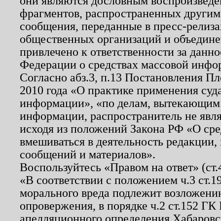
они являются дословным воспроизведе
фрагментов, распространенных другим
сообщения, переданные в пресс-релиза
общественных организаций и объединен
привлечено к ответственности за данн
Федерации о средствах массовой инфо
Согласно абз.3, п.13 Постановления П
2010 года «О практике применения суд
информации», «по делам, вытекающим
информации, распространитель не явл
исходя из положений Закона РФ «О ср
вмешиваться в деятельность редакции, 
сообщений и материалов».
Воспользуйтесь «Правом на ответ» (ст
«В соответствии с положением ч.3 ст.
морального вреда подлежит возложению
опровержения, в порядке ч.2 ст.152 ГК 
апелляционного определения Хабаровско