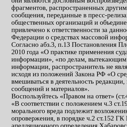
они являются дословным воспроизведе
фрагментов, распространенных другим
сообщения, переданные в пресс-релиза
общественных организаций и объединен
привлечено к ответственности за данн
Федерации о средствах массовой инфо
Согласно абз.3, п.13 Постановления П
2010 года «О практике применения суд
информации», «по делам, вытекающим
информации, распространитель не явл
исходя из положений Закона РФ «О ср
вмешиваться в деятельность редакции, 
сообщений и материалов».
Воспользуйтесь «Правом на ответ» (ст
«В соответствии с положением ч.3 ст.
морального вреда подлежит возложению
опровержения, в порядке ч.2 ст.152 ГК 
апелляционного определения Хабаровско