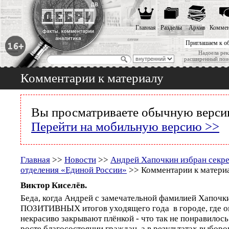
Главная
Разделы
Архив
Коммен
Приглашаем к о
Надоела рек
расширенный пои
Комментарии к материалу
Вы просматриваете обычную версию
Перейти на мобильную версию >>
Главная
>>
Новости
>>
Андрей Хапочкин избран секр
отделения «Единой России»
>> Комментарии к матери
Виктор Киселёв.
Беда, когда Андрей с замечательной фамилией Хапо
ПОЗИТИВНЫХ итогов уходящего года в городе, где о
некрасиво закрывают плёнкой - что так не понравилось 
росте благосостоянии граждан, а в результатах выбор