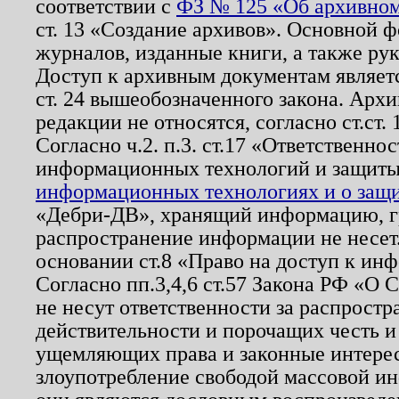
соответствии с
ФЗ № 125 «Об архивном
ст. 13 «Создание архивов». Основной ф
журналов, изданные книги, а также ру
Доступ к архивным документам являетс
ст. 24 вышеобозначенного закона. Арх
редакции не относятся, согласно ст.ст. 
Согласно ч.2. п.3. ст.17 «Ответственн
информационных технологий и защит
информационных технологиях и о защит
«Дебри-ДВ», хранящий информацию, гр
распространение информации не несет.
основании ст.8 «Право на доступ к ин
Согласно пп.3,4,6 ст.57 Закона РФ «О
не несут ответственности за распрост
действительности и порочащих честь и
ущемляющих права и законные интере
злоупотребление свободой массовой ин