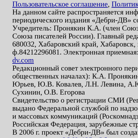
Пользовательское соглашение
,
Политик
На данном сайте распространяется ин
периодического издания «Дебри-ДВ» с
Учредитель: Пронякин К.А. (член Союз
Союза писателей России). Главный ред
680032, Хабаровский край, Хабаровск, п
ф.84212296081. Электронная приемная
dv.com
Редакционный совет электронного пер
общественных началах): К.А. Проняки
Юрьев, Ю.В. Ковалев, Л.Н. Левина, А.
Сухинин, О.В. Егорова
Свидетельство о регистрации СМИ (Р
выдано Федеральной службой по надзо
и массовых коммуникаций (Роскомнадзо
Российская Федерация, зарубежные ст
В 2006 г. проект «Дебри-ДВ» был созда