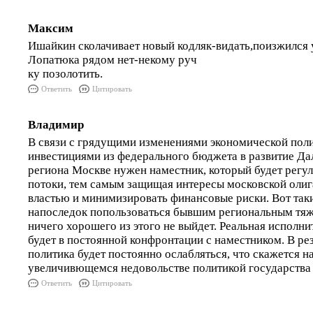
Максим
Ишайкин сколачивает новый кодляк-видать,поизжился
Лопатюка рядом нет-некому руч
ку позолотить.
Ответить
Цитировать
Владимир
В связи с грядущими изменениями экономической поли
инвестициями из федерального бюджета в развитие Да
региона Москве нужен наместник, который будет регу
потоки, тем самым защищая интересы московской оли
властью и минимизировать финансовые риски. Вот так
напоследок попользоваться бывшим региональным тя
ничего хорошего из этого не выйдет. Реальная исполни
будет в постоянной конфронтации с наместником. В ре
политика будет постоянно ослабляться, что скажется на
увеличивющемся недовольстве политикой государства 
Ответить
Цитировать