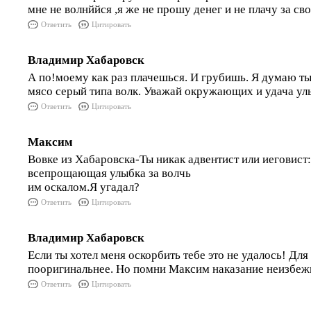
мне не волнййся ,я же не прошу денег и не плачу за с
Ответить
Цитировать
Владимир Хабаровск
А по!моему как раз плачешься. И грубишь. Я думаю ты 
мясо серый типа волк. Уважай окружающих и удача улы
Ответить
Цитировать
Максим
Вовке из Хабаровска-Ты никак адвентист или иеговист:
всепрощающая улыбка за волчь
им оскалом.Я угадал?
Ответить
Цитировать
Владимир Хабаровск
Если ты хотел меня оскорбить тебе это не удалось! Для
пооригинальнее. Но помни Максим наказание неизбежн
Ответить
Цитировать