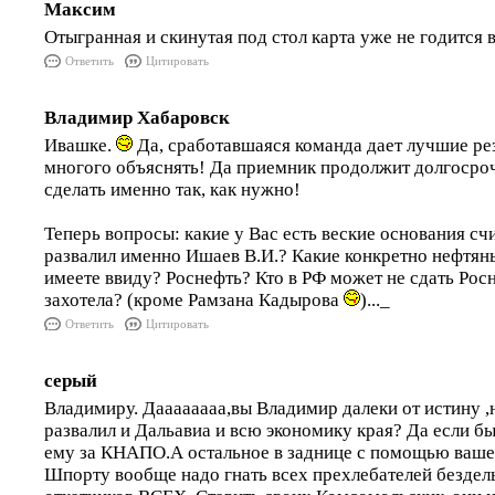
Максим
Отыгранная и скинутая под стол карта уже не годится в
Ответить
Цитировать
Владимир Хабаровск
Ивашке.
Да, сработавшаяся команда дает лучшие рез
многого объяснять! Да приемник продолжит долгосро
сделать именно так, как нужно!
Теперь вопросы: какие у Вас есть веские основания сч
развалил именно Ишаев В.И.? Какие конкретно нефтян
имеете ввиду? Роснефть? Кто в РФ может не сдать Росн
захотела? (кроме Рамзана Кадырова
)..._
Ответить
Цитировать
серый
Владимиру. Даааааааа,вы Владимир далеки от истину ,
развалил и Дальавиа и всю экономику края? Да если бы
ему за КНАПО.А остальное в заднице с помощью ваше
Шпорту вообще надо гнать всех прехлебателей бездел