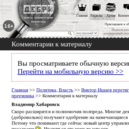
Главная
Разделы
Архив
Коммен
Приглашаем к о
Надоела рек
расширенный пои
Комментарии к материалу
Вы просматриваете обычную версию
Перейти на мобильную версию >>
Главная
>>
Политика, Власть
>>
Виктор Ишаев перетяг
преемника
>> Комментарии к материалу
Владимир Хабаровск
Скоро расширятся и полномочия полпреда. Многие де
(добровольно) получают одобрение на намечающиеся 
Потому что понимают где сейчас новый центр управле
посадками
). Нравиться это кому то или нет..._