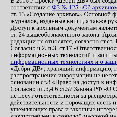
В 2006 г. проект «Дебри-ДВ» был созда
соответствии с
ФЗ № 125 «Об архивном
ст. 13 «Создание архивов». Основной ф
журналов, изданные книги, а также ру
Доступ к архивным документам являетс
ст. 24 вышеобозначенного закона. Арх
редакции не относятся, согласно ст.ст. 
Согласно ч.2. п.3. ст.17 «Ответственн
информационных технологий и защит
информационных технологиях и о защит
«Дебри-ДВ», хранящий информацию, гр
распространение информации не несет.
основании ст.8 «Право на доступ к ин
Согласно пп.3,4,6 ст.57 Закона РФ «О
не несут ответственности за распрост
действительности и порочащих честь и
ущемляющих права и законные интере
злоупотребление свободой массовой ин