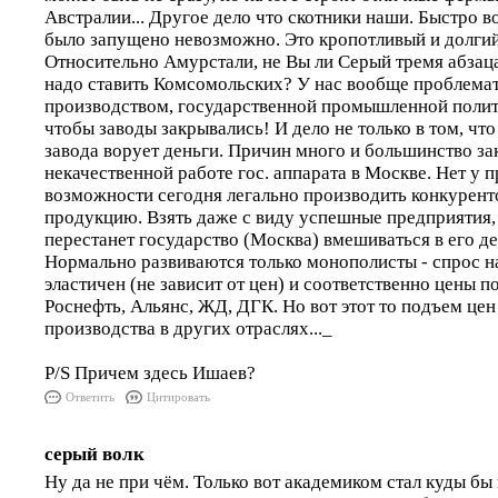
Австралии... Другое дело что скотники наши. Быстро во
было запущено невозможно. Это кропотливый и долгий 
Относительно Амурстали, не Вы ли Серый тремя абзац
надо ставить Комсомольских? У нас вообще проблема
производством, государственной промышленной полити
чтобы заводы закрывались! И дело не только в том, чт
завода ворует деньги. Причин много и большинство з
некачественной работе гос. аппарата в Москве. Нет у 
возможности сегодня легально производить конкурен
продукцию. Взять даже с виду успешные предприятия,
перестанет государство (Москва) вмешиваться в его дел
Нормально развиваются только монополисты - спрос н
эластичен (не зависит от цен) и соответственно цены по
Роснефть, Альянс, ЖД, ДГК. Но вот этот то подъем цен
производства в других отраслях..._
P/S Причем здесь Ишаев?
Ответить
Цитировать
серый волк
Ну да не при чём. Только вот академиком стал куды бы 