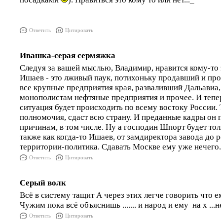
Ответить
Цитировать
Ивашка-серая сермяжка
Следуя за вашей мыслью, Владимир, нравится кому-то э
Ишаев - это лживый паук, потихоньку продавший и пр
все крупные предприятия края, разваливший Дальавиа
монополистам нефтяные предприятия и прочее. И тепе
ситуация будет происходить по всему востоку России. 
полномочия, сдаст всю страну. И преданные кадры он 
причинам, в том числе. Ну а господин Шпорт будет тол
также как когда-то Ишаев, от замдиректора завода до 
территории-политика. Сдавать Москве ему уже нечего.
Ответить
Цитировать
Серый волк
Всё в систему тащит А через этих легче говорить что е
Чужим пока всё объяснишь ....... и народ и ему на х ..
Ответить
Цитировать