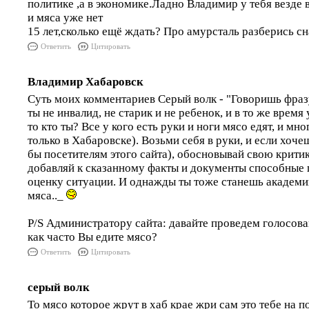
политике ,а в экономике.Ладно Владимир у тебя везде
и мяса уже нет
15 лет,сколько ещё ждать? Про амурсталь разберись сн
Ответить
Цитировать
Владимир Хабаровск
Суть моих комментариев Серый волк - "Говоришь фраз
ты не инвалид, не старик и не ребенок, и в то же время у
то кто ты? Все у кого есть руки и ноги мясо едят, и мн
только в Хабаровске). Возьми себя в руки, и если хоче
бы посетителям этого сайта), обосновывай свою критик
добавляй к сказанному факты и документы способные
оценку ситуации. И однажды ты тоже станешь академи
мяса.._
P/S Администратору сайта: давайте проведем голосова
как часто Вы едите мясо?
Ответить
Цитировать
серый волк
То мясо которое жрут в хаб крае жри сам это тебе на п