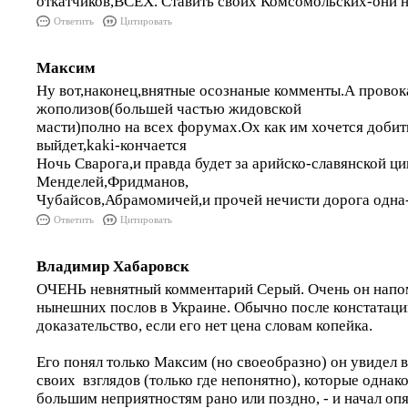
откатчиков,ВСЕХ. Ставить своих Комсомольских-они н
Ответить
Цитировать
Максим
Ну вот,наконец,внятные осознаные комменты.А провок
жополизов(большей частью жидовской
масти)полно на всех форумах.Ох как им хочется добит
выйдет,kaki-кончается
Ночь Сварога,и правда будет за арийско-славянской ци
Менделей,Фридманов,
Чубайсов,Абрамомичей,и прочей нечисти дорога одна
Ответить
Цитировать
Владимир Хабаровск
ОЧЕНЬ невнятный комментарий Серый. Очень он напом
нынешних послов в Украине. Обычно после констатаци
доказательство, если его нет цена словам копейка.
Его понял только Максим (но своеобразно) он увидел 
своих взглядов (только где непонятно), которые однако
большим неприятностям рано или поздно, - и начал опя