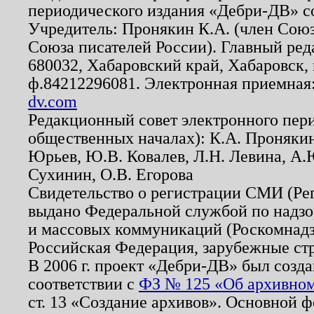
периодического издания «Дебри-ДВ» с
Учредитель: Пронякин К.А. (член Союз
Союза писателей России). Главный ред
680032, Хабаровский край, Хабаровск, п
ф.84212296081. Электронная приемная
dv.com
Редакционный совет электронного пер
общественных началах): К.А. Проняки
Юрьев, Ю.В. Ковалев, Л.Н. Левина, А.
Сухинин, О.В. Егорова
Свидетельство о регистрации СМИ (Р
выдано Федеральной службой по надзо
и массовых коммуникаций (Роскомнадзо
Российская Федерация, зарубежные ст
В 2006 г. проект «Дебри-ДВ» был созда
соответствии с
ФЗ № 125 «Об архивном
ст. 13 «Создание архивов». Основной ф