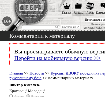
Главная
Разделы
Архив
Коммен
Приглашаем к о
Надоела рек
расширенный пои
Комментарии к материалу
Вы просматриваете обычную версию
Перейти на мобильную версию >>
Главная
>>
Новости
>>
Курсант ДВОКУ победил на пер
рукопашному бою
>> Комментарии к материалу
Виктор Киселёв.
Красавец! Молодец!
Ответить
Цитировать