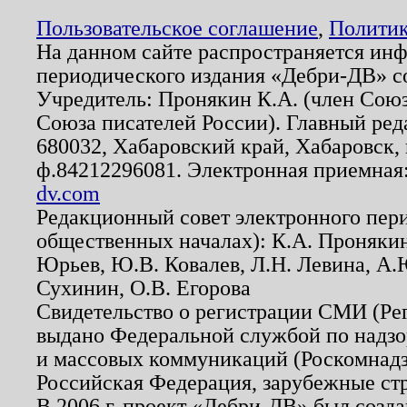
Пользовательское соглашение
,
Политик
На данном сайте распространяется ин
периодического издания «Дебри-ДВ» с
Учредитель: Пронякин К.А. (член Союз
Союза писателей России). Главный ред
680032, Хабаровский край, Хабаровск, п
ф.84212296081. Электронная приемная
dv.com
Редакционный совет электронного пер
общественных началах): К.А. Проняки
Юрьев, Ю.В. Ковалев, Л.Н. Левина, А.
Сухинин, О.В. Егорова
Свидетельство о регистрации СМИ (Р
выдано Федеральной службой по надзо
и массовых коммуникаций (Роскомнадзо
Российская Федерация, зарубежные ст
В 2006 г. проект «Дебри-ДВ» был созда