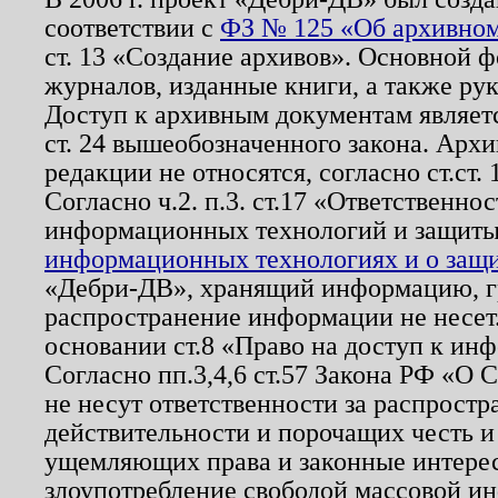
соответствии с
ФЗ № 125 «Об архивном
ст. 13 «Создание архивов». Основной ф
журналов, изданные книги, а также ру
Доступ к архивным документам являетс
ст. 24 вышеобозначенного закона. Арх
редакции не относятся, согласно ст.ст. 
Согласно ч.2. п.3. ст.17 «Ответственн
информационных технологий и защит
информационных технологиях и о защит
«Дебри-ДВ», хранящий информацию, гр
распространение информации не несет.
основании ст.8 «Право на доступ к ин
Согласно пп.3,4,6 ст.57 Закона РФ «О
не несут ответственности за распрост
действительности и порочащих честь и
ущемляющих права и законные интере
злоупотребление свободой массовой ин