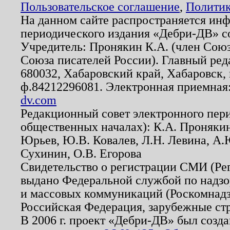
Пользовательское соглашение
,
Политик
На данном сайте распространяется ин
периодического издания «Дебри-ДВ» с
Учредитель: Пронякин К.А. (член Союз
Союза писателей России). Главный ред
680032, Хабаровский край, Хабаровск, п
ф.84212296081. Электронная приемная
dv.com
Редакционный совет электронного пер
общественных началах): К.А. Проняки
Юрьев, Ю.В. Ковалев, Л.Н. Левина, А.
Сухинин, О.В. Егорова
Свидетельство о регистрации СМИ (Р
выдано Федеральной службой по надзо
и массовых коммуникаций (Роскомнадзо
Российская Федерация, зарубежные ст
В 2006 г. проект «Дебри-ДВ» был созда