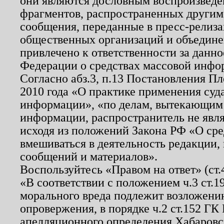
они являются дословным воспроизведе
фрагментов, распространенных другим
сообщения, переданные в пресс-релиза
общественных организаций и объединен
привлечено к ответственности за данн
Федерации о средствах массовой инфо
Согласно абз.3, п.13 Постановления П
2010 года «О практике применения суд
информации», «по делам, вытекающим
информации, распространитель не явл
исходя из положений Закона РФ «О ср
вмешиваться в деятельность редакции, 
сообщений и материалов».
Воспользуйтесь «Правом на ответ» (ст
«В соответствии с положением ч.3 ст.
морального вреда подлежит возложению
опровержения, в порядке ч.2 ст.152 ГК 
апелляционного определения Хабаровско