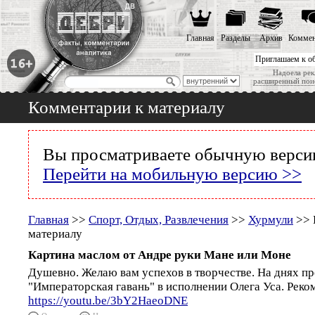
Главная
Разделы
Архив
Коммен
Приглашаем к о
Надоела рек
расширенный пои
Комментарии к материалу
Вы просматриваете обычную версию
Перейти на мобильную версию >>
Главная
>>
Спорт, Отдых, Развлечения
>>
Хурмули
>> 
материалу
Картина маслом от Андре руки Мане или Моне
Душевно. Желаю вам успехов в творчестве. На днях п
"Императорская гавань" в исполнении Олега Уса. Рек
https://youtu.be/3bY2HaeoDNE