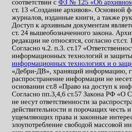
соответствии с
ФЗ № 125 «Об архивном
ст. 13 «Создание архивов». Основной ф
журналов, изданные книги, а также ру
Доступ к архивным документам являетс
ст. 24 вышеобозначенного закона. Арх
редакции не относятся, согласно ст.ст. 
Согласно ч.2. п.3. ст.17 «Ответственн
информационных технологий и защит
информационных технологиях и о защит
«Дебри-ДВ», хранящий информацию, гр
распространение информации не несет.
основании ст.8 «Право на доступ к ин
Согласно пп.3,4,6 ст.57 Закона РФ «О
не несут ответственности за распрост
действительности и порочащих честь и
ущемляющих права и законные интере
злоупотребление свободой массовой ин