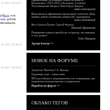
Официальные публикации Павла Петровича
.10.2017 19:54:57
Попельского 2023-2025 в Болгарии, в газетах
Тихоокеанская Звезда и Наш Город Амурск
павел попельский
Комсомольск официально продолжает отмечать День
43@bk.ru
есть
памяти жертв сталинских репрессий: задумаемся...
 млн. рублей,
павел попельский
рий написать,
Кого боится Путин: Сергей Фургал
Евгений Афанасьев
Повышение платы в автобусах за проезд: кто виноват,
и что делать?
Олег Паньков
Архив блогов >>
.10.2017 20:38:12
НОВОЕ НА ФОРУМЕ
.10.2017 18:28:23
Трилогия "Китобои" А. Вахова.
Охранник спит - смена идёт
80% российского медиаконтента это телевидение для
пациентов психдиспансера и наркологии.
Перейти на форум >>
ОБЛАКО ТЕГОВ