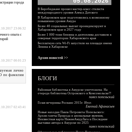
05.08.2026
нистрации города
В Биробиджане прошел мастер-класс стилиста
международного уровня Алекса Датского
В Хабаровском крае подготовились к возможному
повышению уровня Амура
Более 40 социальных выплат проиндексируют в
.10.2017 23:06:32
Хабаровском крае в 2027 году
ичного опыта с
Более 1 000 тонн бензина и дизтоплива доставили в
северные территории Хабаровского края
тарий
Бесплатную сеть Wi-Fi запустили на площади имени
Ленина в Хабаровске
Архив новостей >>
.10.2017 00:01:23
ышуемая лично
ВО по фамилии
БЛОГИ
Районная библиотека в Амурске уничтожена. На
очереди библиотека Островского в Комсомольске?!
павел попельский
Голая вечеринка Роснано 2015г. Итог.
Евгений Афанасьев
.10.2017 02:43:41
Новые находки Павла Петровича Попельского:
Архив газеты Природа и аномальные явления,
Неизвестная карта НижнеАмурЛага и Последние
выставки автора в Амурске по 2025
павел попельский