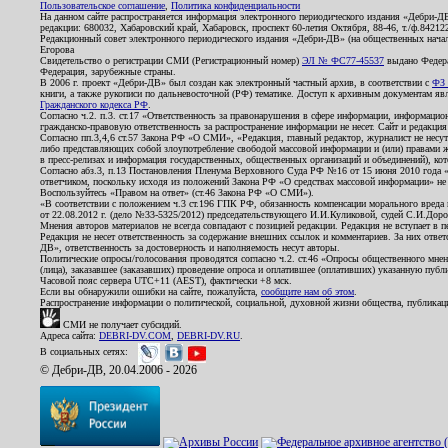
Пользовательское соглашение
,
Политика конфиденциальности
На данном сайте распространяется информация электронного периодического издания «Дебри-Д
редакции: 680032, Хабаровский край, Хабаровск, проспект 60-летия Октября, 88-46, т./ф.8421
Редакционный совет электронного периодического издания «Дебри-ДВ» (на общественных нач
Егорова
Свидетельство о регистрации СМИ (Регистрационный номер)
ЭЛ № ФС77-45537
выдано Федера
Федерация, зарубежные страны.
В 2006 г. проект «Дебри-ДВ» был создан как электронный частный архив, в соответствии с
ФЗ 
книги, а также рукописи по дальневосточной (РФ) тематике. Доступ к архивным документам явля
Гражданского кодекса РФ
.
Согласно ч.2. п.3. ст.17 «Ответственность за правонарушения в сфере информации, информац
гражданско-правовую ответственность за распространение информации не несет. Сайт и редакци
Согласно пп.3,4,6 ст.57 Закона РФ «О СМИ», «Редакция, главный редактор, журналист не несут
либо представляющих собой злоупотребление свободой массовой информации и (или) правами ж
в пресс-релизах и информация государственных, общественных организаций и объединений), кот
Согласно абз.3, п.13 Постановления Пленума Верховного Суда РФ №16 от 15 июня 2010 года 
ответчиком, поскольку исходя из положений Закона РФ «О средствах массовой информации» не 
Воспользуйтесь «Правом на ответ» (ст.46 Закона РФ «О СМИ»).
«В соответствии с положением ч.3 ст.196 ГПК РФ, обязанность компенсации морального вреда п
от 22.08.2012 г. (дело №33-5325/2012) председательствующего И.И.Куликовой, судей С.И.Дор
Мнения авторов материалов не всегда совпадают с позицией редакции. Редакция не вступает в п
Редакция не несет ответственность за содержание внешних ссылок и комментариев. За них отве
ДВ», ответственность за достоверность и наполняемость несут авторы.
Политические опросы/голосования проводятся согласно ч.2. ст.46 «Опросы общественного мнени
(лица), заказавшее (заказавших) проведение опроса и оплатившее (оплативших) указанную публик
Часовой пояс сервера UTC+11 (AEST), фактически +8 мск.
Если вы обнаружили ошибки на сайте, пожалуйста,
сообщите нам об этом
.
Распространение информации о политической, социальной, духовной жизни общества, публикац
СМИ не получает субсидий.
Адреса сайта:
DEBRI-DV.COM
,
DEBRI-DV.RU
.
В социальных сетях:
© Дебри-ДВ, 20.04.2006 - 2026