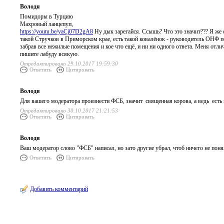
Володя
Помидоры в Турцию
Махровый ланцепуп,
https://youtu.be/yaCj07D2gA8
Ну дык зарегайся. Ссышь? Что это значит??? Я же 
такой Стручков в Приморском крае, есть такой ковалёнок - руководитель ОНФ 
забрав все нежилые помещения и кое что ещё, и ни ни одного ответа. Меня отли
пишите лабуду всякую.
Отредактировано 29.10.2017 19:59:30
Ответить
Цитировать
Володя
Для вашего модератора произнести ФСБ, значит священная корова, а ведь есть 
Отредактировано 30.10.2017 21:21:53
Ответить
Цитировать
Володя
Ваш модератор слово "ФСБ" написал, но зато другие убрал, чтоб ничего не пон
Ответить
Цитировать
Добавить комментарий