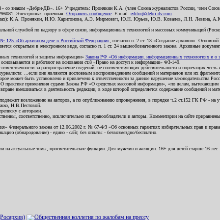
В» со знаком «Дебри-ДВ». 16+ Учредитель: Пронякин К.А. (член Союза журналистов России, член Союза
2296081. Электронная приемная:
Отправить сообщение
. E-mail:
editor@debri-dv.com
алах): К.А. Пронякин, И.Ю. Харитонова, А.Э. Мирмович, Ю.Н. Юрьев, Ю.В. Ковалев, Л.Н. Левина, А.
льной службой по надзору в сфере связи, информационных технологий и массовых коммуникаций (Роском
№ 125 «Об архивном деле в Российской Федерации»
, согласно п. 2 ст. 13 «Создание архивов». Основно
ется открытым в электронном виде, согласно п. 1 ст. 24 вышеобозначенного закона. Архивные документы 
ионных технологий и защиты информации»
Закона РФ «Об информации, информационных технологиях и о за
я основываются и работают на основании ст.8 «Право на доступ к информации» ФЗ-149.
 ответственности за распространение сведений, не соответствующих действительности и порочащих чест
урналиста: ...если они являются дословным воспроизведением сообщений и материалов или их фрагмент
орое может быть установлено и привлечено к ответственности за данное нарушение законодательства Рос
«О практике применения судами Закона РФ «О средствах массовой информации», «по делам, вытекающим 
вправе вмешиваться в деятельность редакции, в ходе которой определяется содержание сообщений и мат
одлежит возложению на авторов, а по опубликованию опровержения, в порядке ч.2 ст.152 ГК РФ - на уч
ожко, Н.В.Пестовой.
ереписку с авторами.
тственны, соответственно, исключительно их правообладатели и авторы. Комментарии на сайте приравне
я» Федерального закона от 12.06.2002 г. № 67-ФЗ «Об основных гарантиях избирательных прав и права н
ацию (обнародование) - едино - сайт, без оплаты - безвозмездно/бесплатно.
ии на актуальные темы, просветительские функции. Для мужчин и женщин. 16+ для детей старше 16 лет.