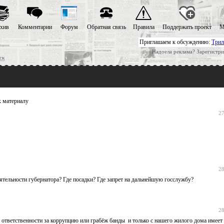
хив
Комментарии
Форум
Обратная связь
Правила
Поддержать проект
М
Приглашаем к обсуждению:
Трил
Надоела реклама? Зарегистри
ск
 материалу
27
28
еятельности губернатора? Где посадки? Где запрет на дальнейшую госслужбу?
28
 к ответственности за коррупцию или грабёж банды и только с нашего жилого дома имеет