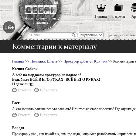
Главная
Разделы
Ар
расширенный пои
Комментарии к материалу
Главная
>>
Политика, Власть
>>
Прокурор добавил. Критики
>> Комментарии к
Ксения Собчак
А себе по мордасам прокурор не надавал?
Ведь было ВСЁ В ЕГО РУКАХ! ВСЁ В ЕГО РУКАХ!
И даже он!)))
Ответить
Цитировать
Гость
А что мешало раньше все это заявить? Или только стало известно? Где оценка д
Ответить
Цитировать
Володя
Прокурор у нас , как покойник, там где надо, например разоблачить и привлечь