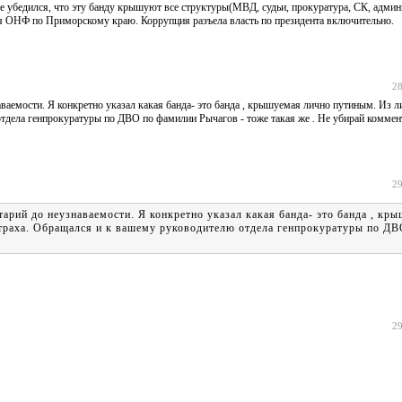
ыте убедился, что эту банду крышуют все структуры(МВД, судьи, прокуратура, СК, адми
ля ОНФ по Приморскому краю. Коррупция разъела власть по президента включительно.
28
аваемости. Я конкретно указал какая банда- это банда , крышуемая лично путиным. Из л
 отдела генпрокуратуры по ДВО по фамилии Рычагов - тоже такая же . Не убирай коммен
29
тарий до неузнаваемости. Я конкретно указал какая банда- это банда , кр
 страха. Обращался и к вашему руководителю отдела генпрокуратуры по Д
29