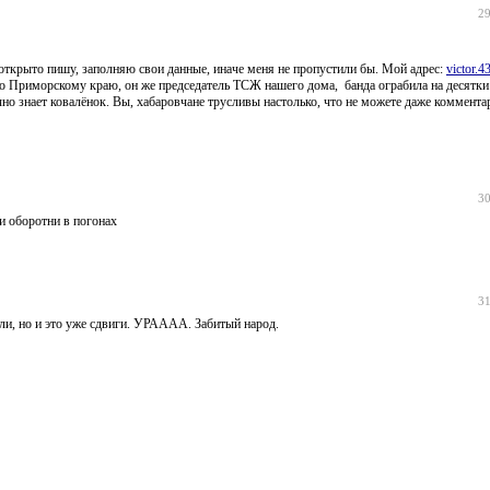
29
открыто пишу, заполняю свои данные, иначе меня не пропустили бы. Мой адрес:
victor.
по Приморскому краю, он же председатель ТСЖ нашего дома, банда ограбила на десятки
чно знает ковалёнок. Вы, хабаровчане трусливы настолько, что не можете даже коммента
30
и оборотни в погонах
31
яли, но и это уже сдвиги. УРАААА. Забитый народ.