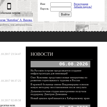
Имя:
Регистрация
Забыли пароль?
Пароль:
обильная версия
огия "Китобои" А. Вахова.
руйтесь, или авторизуйтесь.
НОВОСТИ
.10.2017 23:54:47
06.08.2026
На Русском острове продолжается создание
инфраструктуры для инноваций
Олег Кожемяко представил новые инициативы по
развитию горнолыжного туризма в России
.10.2017 00:37:25
В краевой больнице имени Владимирцева освоили
новую методику восстановления после инсульта
Дальневосточная студия кинохроники получила
поддержку Дмитрия Демешина
Новый циклон приближается к Хабаровскому краю
.10.2017 02:09:58
 десятки млн.