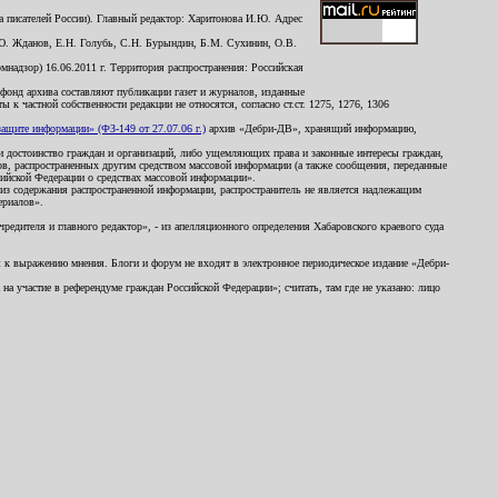
 писателей России). Главный редактор: Харитонова И.Ю. Адрес
Ю. Жданов, Е.Н. Голубь, С.Н. Бурындин, Б.М. Сухинин, О.В.
надзор) 16.06.2011 г. Территория распространения: Российская
й фонд архива составляют публикации газет и журналов, изданные
к частной собственности редакции не относятся, согласно ст.ст. 1275, 1276, 1306
щите информации» (ФЗ-149 от 27.07.06 г.)
архив «Дебри-ДВ», хранящий информацию,
ь и достоинство граждан и организаций, либо ущемляющих права и законные интересы граждан,
ов, распространенных другим средством массовой информации (а также сообщения, переданные
сийской Федерации о средствах массовой информации».
из содержания распространенной информации, распространитель не является надлежащим
ериалов».
редителя и главного редактор», - из апелляционного определения Хабаровского краевого суда
ны к выражению мнения. Блоги и форум не входят в электронное периодическое издание «Дебри-
а участие в референдуме граждан Российской Федерации»; считать, там где не указано: лицо