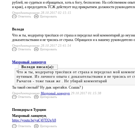
рублей, но судиться и обращаться, хоть к богу, бесполезно. На собственном оп
и края), а председатель ТСЖ действует под прикрытием должности руководите
Отредактировано 28.10.2017 02:15:15
Ответить
Цитировать
Володя
Что ж ты, модератор трясёшся от страха и переделал мой комментарий до неузн
доказательствами и не трясись от страха. Обращался и к вашему руководителю
Отредактировано 28.10.2017 23:41:54
Ответить
Цитировать
Махровый ланцепуп
Володя
Что ж ты, модератор трясёшся от страха и переделал мой коммен
путиным. Из личного опыта с доказательствами и не трясись от
Рычагов - тоже такая же . Не убирай комментарий
Ты такой смелый? Ну дык зарегайся. Ссышь? )
Отредактировано
Махровый ланцепуп
29.10.2017 01:15:38
Ответить
Цитировать
Помидоры в Турцию
Махровый ланцепуп
,
https://youtu.be/yaCj07D2gA8
Ответить
Цитировать