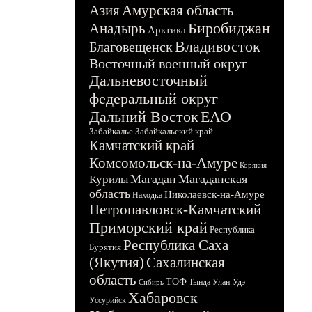
Азия
Амурская область
Биробиджан
Анадырь
Арктика
Владивосток
Благовещенск
Восточный военный округ
Дальневосточный
федеральный округ
Дальний Восток
ЕАО
Забайкалье
Забайкальский край
Камчатский край
Комсомольск-на-Амуре
Корякия
Магадан
Магаданская
Курилы
область
Николаевск-на-Амуре
Находка
Петропавловск-Камчатский
Приморский край
Республика
Республика Саха
Бурятия
(Якутия)
Сахалинская
область
ТОФ
Тында
Улан-Удэ
Сибирь
Хабаровск
Уссурийск