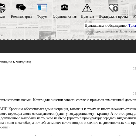
хив
Комментарии
Форум
Обратная связь
Правила
Поддержать проект
М
Приглашаем к обсуждению:
Трил
Надоела реклама? Зарегистри
ск
нтарии к материалу
02
04
гать неплохие поэмы. Кстати для очистки совести согласно приказов таможенный досмо
МАПП Краскино обеспечивает администрация, таможня к этому не имеет никакого отнош
ого перехода снова откладывается (денег у государства нету - кризис). А то что прокур
 документы с жалобами на то, чего не было (просто в прокуратуру передали видеозаписи
 написано в жалобах, а вот сейчас может встать вопрос о клевете на должностных лиц при
обелы)