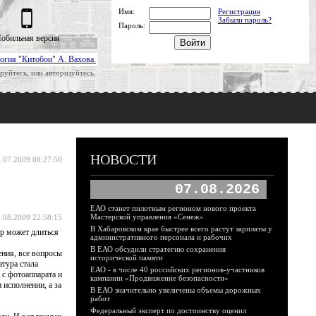
Имя:
Регистрация
Забыли пароль?
Пароль:
обильная версия
огия "Китобои" А. Вахова.
руйтесь, или авторизуйтесь.
НОВОСТИ
.07.2009 08:27:50
07.08.2026
ЕАО станет пилотным регионом нового проекта
Мастерской управления «Сенеж»
.08.2009 22:58:15
В Хабаровском крае быстрее всего растут зарплаты у
тр может длиться
административного персонала и рабочих
В ЕАО обсудили стратегию сохранения
ения, все вопросы
исторической памяти
атура стала
ЕАО - в числе 40 российских регионов-участников
 с фотоаппарата и
кампании «Продвижение безопасности»
 исполнении, а за
В ЕАО значительно увеличены объемы дорожных
работ
Федеральный эксперт по достоинству оценил