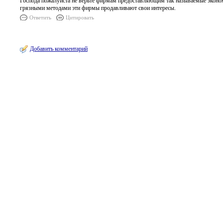
Господа пожалуйста не верьте фирмам предоставляющим так называемые эконом
грязными методами эти фирмы продавливают свои интересы.
Ответить
Цитировать
Добавить комментарий