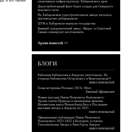
ди. И вот такими
спортивную инфраструктуру Хабаровского края
Дноуглубительный флот будет создан для Северного
морского пути
На Хабаровском судостроительном заводе началось
производство дебаркадеров
ЦУМ в Хабаровске вернули государству
Бывший судоремонтный завод «Якорь» в Советской
Гавани планируют восстановить
Архив новостей >>
БЛОГИ
Районная библиотека в Амурске уничтожена. На
очереди библиотека Островского в Комсомольске?!
павел попельский
Голая вечеринка Роснано 2015г. Итог.
Евгений Афанасьев
Новые находки Павла Петровича Попельского:
Архив газеты Природа и аномальные явления,
Неизвестная карта НижнеАмурЛага и Последние
выставки автора в Амурске по 2025
павел попельский
Официальные публикации Павла Петровича
Попельского 2023-2025 в Болгарии, в газетах
Тихоокеанская Звезда и Наш Город Амурск
павел попельский