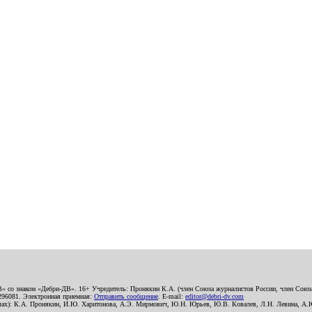
В» со знаком «Дебри-ДВ». 16+ Учредитель: Пронякин К.А. (член Союза журналистов России, член Союза
2296081. Электронная приемная:
Отправить сообщение
. E-mail:
editor@debri-dv.com
алах): К.А. Пронякин, И.Ю. Харитонова, А.Э. Мирмович, Ю.Н. Юрьев, Ю.В. Ковалев, Л.Н. Левина, А.