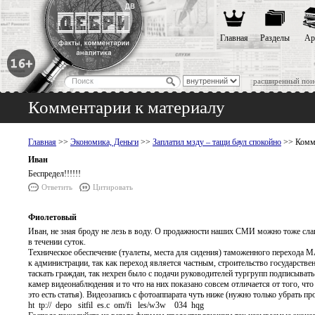
Главная
Разделы
Ар
расширенный пои
Комментарии к материалу
Главная
>>
Экономика, Деньги
>>
Заплатил мзду – тащи баул спокойно
>> Комме
Иван
Беспредел!!!!!!
Ответить
Цитировать
Фиолетовый
Иван, не зная броду не лезь в воду. О продажности наших СМИ можно тоже сла
в течении суток.
Техническое обеспечение (туалеты, места для сидения) таможенного перехода 
к администрации, так как переход является частным, строительство государственн
таскать граждан, так нехрен было с подачи руководителей тургрупп подписывать
камер видеонаблюдения и то что на них показано совсем отличается от того, что
это есть статья). Видеозапись с фотоаппарата чуть ниже (нужно только убрать пр
ht tp:// depo sitfil es.c om/fi les/w3w 034 hqg