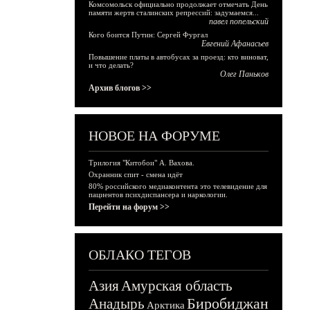
Комсомольск официально продолжает отмечать День
памяти жертв сталинских репрессий: задумаемся...
павел попельский
Кого боится Путин: Сергей Фургал
Евгений Афанасьев
Повышение платы в автобусах за проезд: кто виноват,
и что делать?
Олег Паньков
Архив блогов >>
НОВОЕ НА ФОРУМЕ
Трилогия "Китобои" А. Вахова.
Охранник спит - смена идёт
80% российского медиаконтента это телевидение для
пациентов психдиспансера и наркологии.
Перейти на форум >>
ОБЛАКО ТЕГОВ
Азия
Амурская область
Биробиджан
Анадырь
Арктика