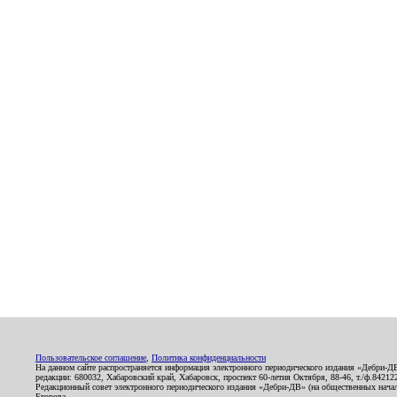
Пользовательское соглашение
,
Политика конфиденциальности
На данном сайте распространяется информация электронного периодического издания «Дебри-Д
редакции: 680032, Хабаровский край, Хабаровск, проспект 60-летия Октября, 88-46, т./ф.8421
Редакционный совет электронного периодического издания «Дебри-ДВ» (на общественных нач
Егорова