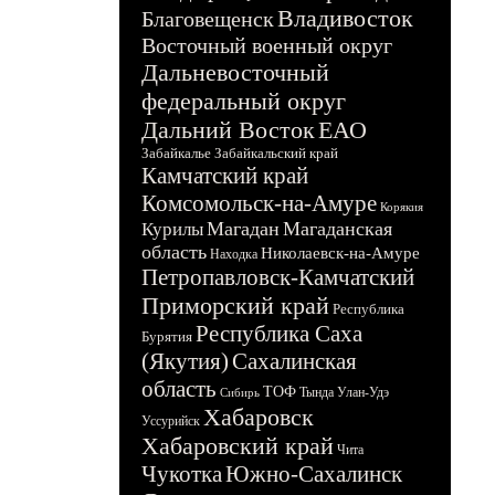
Владивосток
Благовещенск
Восточный военный округ
Дальневосточный
федеральный округ
Дальний Восток
ЕАО
Забайкалье
Забайкальский край
Камчатский край
Комсомольск-на-Амуре
Корякия
Магадан
Магаданская
Курилы
область
Николаевск-на-Амуре
Находка
Петропавловск-Камчатский
Приморский край
Республика
Республика Саха
Бурятия
(Якутия)
Сахалинская
область
ТОФ
Тында
Улан-Удэ
Сибирь
Хабаровск
Уссурийск
Хабаровский край
Чита
Чукотка
Южно-Сахалинск