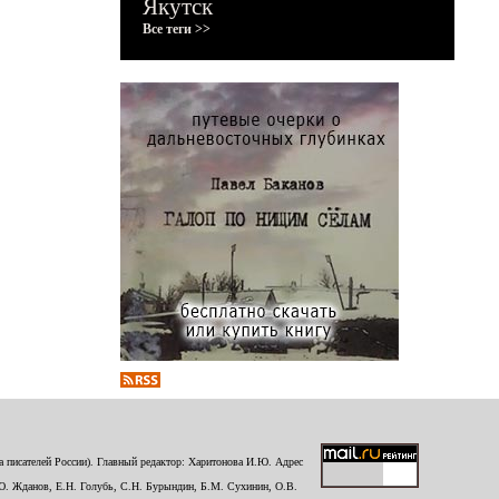
Якутск
Все теги >>
 писателей России). Главный редактор: Харитонова И.Ю. Адрес
Ю. Жданов, Е.Н. Голубь, С.Н. Бурындин, Б.М. Сухинин, О.В.