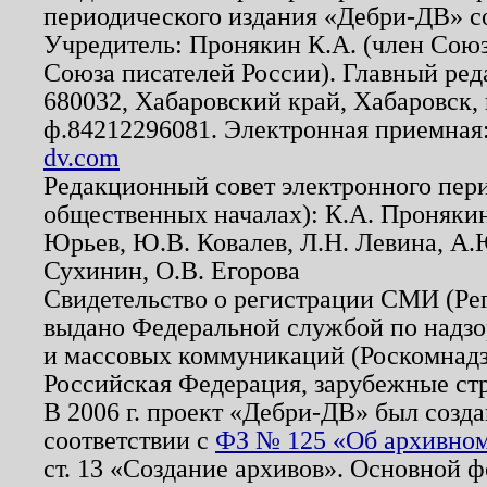
периодического издания «Дебри-ДВ» с
Учредитель: Пронякин К.А. (член Союз
Союза писателей России). Главный ред
680032, Хабаровский край, Хабаровск, п
ф.84212296081. Электронная приемная
dv.com
Редакционный совет электронного пер
общественных началах): К.А. Проняки
Юрьев, Ю.В. Ковалев, Л.Н. Левина, А.
Сухинин, О.В. Егорова
Свидетельство о регистрации СМИ (Р
выдано Федеральной службой по надзо
и массовых коммуникаций (Роскомнадзо
Российская Федерация, зарубежные ст
В 2006 г. проект «Дебри-ДВ» был созда
соответствии с
ФЗ № 125 «Об архивном
ст. 13 «Создание архивов». Основной ф