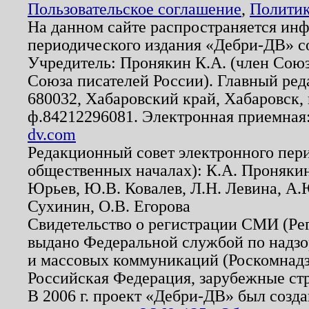
Пользовательское соглашение
,
Политик
На данном сайте распространяется ин
периодического издания «Дебри-ДВ» с
Учредитель: Пронякин К.А. (член Союз
Союза писателей России). Главный ред
680032, Хабаровский край, Хабаровск, п
ф.84212296081. Электронная приемная
dv.com
Редакционный совет электронного пер
общественных началах): К.А. Проняки
Юрьев, Ю.В. Ковалев, Л.Н. Левина, А.
Сухинин, О.В. Егорова
Свидетельство о регистрации СМИ (Р
выдано Федеральной службой по надзо
и массовых коммуникаций (Роскомнадзо
Российская Федерация, зарубежные ст
В 2006 г. проект «Дебри-ДВ» был созда