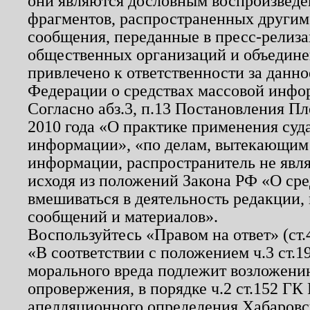
они являются дословным воспроизведе
фрагментов, распространенных другим
сообщения, переданные в пресс-релиза
общественных организаций и объединен
привлечено к ответственности за данн
Федерации о средствах массовой инфо
Согласно абз.3, п.13 Постановления П
2010 года «О практике применения суд
информации», «по делам, вытекающим
информации, распространитель не явл
исходя из положений Закона РФ «О ср
вмешиваться в деятельность редакции, 
сообщений и материалов».
Воспользуйтесь «Правом на ответ» (ст
«В соответствии с положением ч.3 ст.
морального вреда подлежит возложению
опровержения, в порядке ч.2 ст.152 ГК 
апелляционного определения Хабаровско