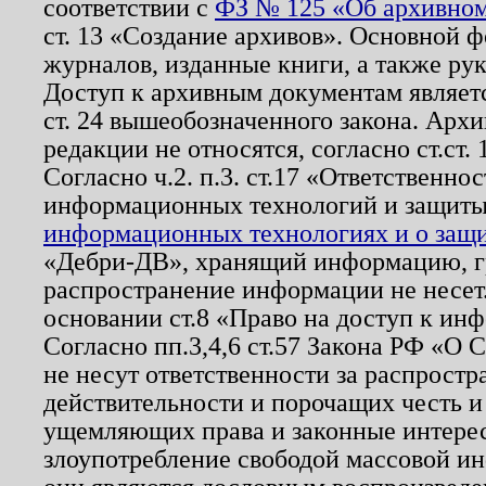
соответствии с
ФЗ № 125 «Об архивном
ст. 13 «Создание архивов». Основной ф
журналов, изданные книги, а также ру
Доступ к архивным документам являетс
ст. 24 вышеобозначенного закона. Арх
редакции не относятся, согласно ст.ст. 
Согласно ч.2. п.3. ст.17 «Ответственн
информационных технологий и защит
информационных технологиях и о защит
«Дебри-ДВ», хранящий информацию, гр
распространение информации не несет.
основании ст.8 «Право на доступ к ин
Согласно пп.3,4,6 ст.57 Закона РФ «О
не несут ответственности за распрост
действительности и порочащих честь и
ущемляющих права и законные интере
злоупотребление свободой массовой ин