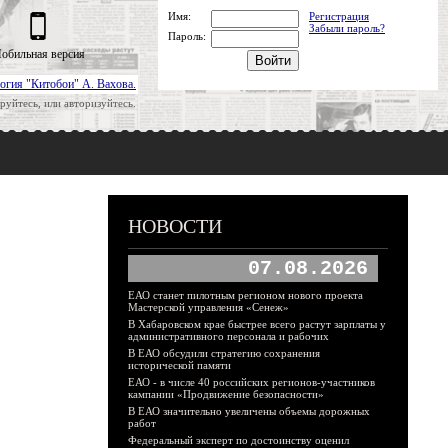
Имя:
Регистрация
Забыли пароль?
Пароль:
обильная версия
огия "Китобои" А. Вахова.
руйтесь, или авторизуйтесь.
НОВОСТИ
07.08.2026
ЕАО станет пилотным регионом нового проекта
Мастерской управления «Сенеж»
В Хабаровском крае быстрее всего растут зарплаты у
административного персонала и рабочих
В ЕАО обсудили стратегию сохранения
исторической памяти
ЕАО - в числе 40 российских регионов-участников
кампании «Продвижение безопасности»
В ЕАО значительно увеличены объемы дорожных
работ
Федеральный эксперт по достоинству оценил