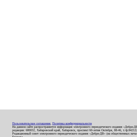
Пользовательское соглашение
,
Политика конфиденциальности
На данном сайте распространяется информация электронного периодического издания «Дебри-Д
редакции: 680032, Хабаровский край, Хабаровск, проспект 60-летия Октября, 88-46, т./ф.8421
Редакционный совет электронного периодического издания «Дебри-ДВ» (на общественных нач
Егорова