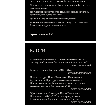
спортивную инфраструктуру Хабаровского края
Дноуглубительный флот будет создан для Северного
морского пути
На Хабаровском судостроительном заводе началось
производство дебаркадеров
ЦУМ в Хабаровске вернули государству
Бывший судоремонтный завод «Якорь» в Советской
Гавани планируют восстановить
Архив новостей >>
БЛОГИ
Районная библиотека в Амурске уничтожена. На
очереди библиотека Островского в Комсомольске?!
павел попельский
Голая вечеринка Роснано 2015г. Итог.
Евгений Афанасьев
Новые находки Павла Петровича Попельского:
Архив газеты Природа и аномальные явления,
Неизвестная карта НижнеАмурЛага и Последние
выставки автора в Амурске по 2025
павел попельский
Официальные публикации Павла Петровича
Попельского 2023-2025 в Болгарии, в газетах
Тихоокеанская Звезда и Наш Город Амурск
павел попельский