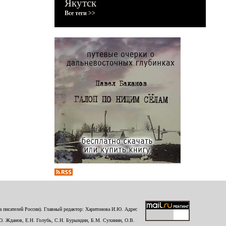
Якутск
Все теги >>
 писателей России). Главный редактор: Харитонова И.Ю. Адрес
Ю. Жданов, Е.Н. Голубь, С.Н. Бурындин, Б.М. Сухинин, О.В.