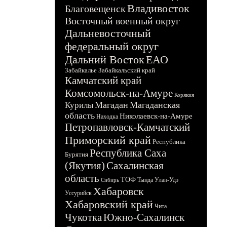
Владивосток
Благовещенск
Восточный военный округ
Дальневосточный
федеральный округ
Дальний Восток
ЕАО
Забайкалье
Забайкальский край
Камчатский край
Комсомольск-на-Амуре
Корякия
Магадан
Магаданская
Курилы
область
Николаевск-на-Амуре
Находка
Петропавловск-Камчатский
Приморский край
Республика
Республика Саха
Бурятия
(Якутия)
Сахалинская
область
ТОФ
Тында
Улан-Удэ
Сибирь
Хабаровск
Уссурийск
Хабаровский край
Чита
Чукотка
Южно-Сахалинск