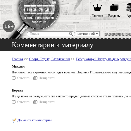
Главная
Разделы
Ар
расширенный пои
Комментарии к материалу
Главная
>>
Спорт, Отдых, Развлечения
>>
Губернатору Шпорту на день рожден
Максим
Начинают все скромно,потом идут вразнос...Бедный Ишаев-каково ему на оклад
Ответить
Цитировать
Корень
Ну да пока на окладе, есть же какой-то предел ,сейчас сложно стало прятать ,да
Ответить
Цитировать
Добавить комментарий