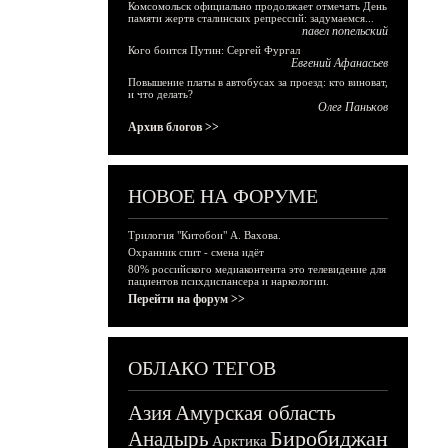
Комсомольск официально продолжает отмечать День
памяти жертв сталинских репрессий: задумаемся...
павел попельский
Кого боится Путин: Сергей Фургал
Евгений Афанасьев
Повышение платы в автобусах за проезд: кто виноват,
и что делать?
Олег Паньков
Архив блогов >>
НОВОЕ НА ФОРУМЕ
Трилогия "Китобои" А. Вахова.
Охранник спит - смена идёт
80% российского медиаконтента это телевидение для
пациентов психдиспансера и наркологии.
Перейти на форум >>
ОБЛАКО ТЕГОВ
Азия
Амурская область
Биробиджан
Анадырь
Арктика