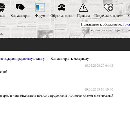
хив
Комментарии
Форум
Обратная связь
Правила
Поддержать проект
М
Приглашаем к обсуждению:
Трил
Надоела реклама? Зарегистри
ск
ия подарили раритетную книгу
>> Комментарии к материалу
18.06.2009 20:04:43
е-то!
19.06.2009 08:10:40
 наверно и лень откатывать поэтому вроде как,а что потом скажет я же честный