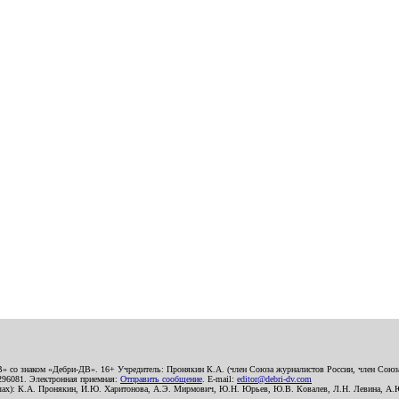
В» со знаком «Дебри-ДВ». 16+ Учредитель: Пронякин К.А. (член Союза журналистов России, член Союза
2296081. Электронная приемная:
Отправить сообщение
. E-mail:
editor@debri-dv.com
алах): К.А. Пронякин, И.Ю. Харитонова, А.Э. Мирмович, Ю.Н. Юрьев, Ю.В. Ковалев, Л.Н. Левина, А.