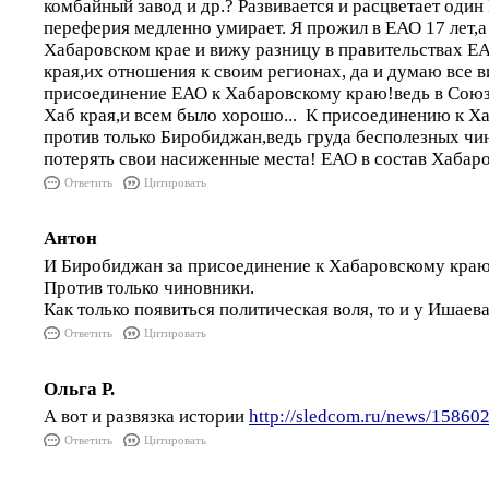
комбайный завод и др.? Развивается и расцветает один
переферия медленно умирает. Я прожил в ЕАО 17 лет,а
Хабаровском крае и вижу разницу в правительствах Е
края,их отношения к своим регионах, да и думаю все 
присоединение ЕАО к Хабаровскому краю!ведь в Союз
Хаб края,и всем было хорошо... К присоединению к Х
против только Биробиджан,ведь груда бесполезных чи
потерять свои насиженные места! ЕАО в состав Хабаров
Ответить
Цитировать
Антон
И Биробиджан за присоединение к Хабаровскому краю
Против только чиновники.
Как только появиться политическая воля, то и у Ишаев
Ответить
Цитировать
Ольга Р.
А вот и развязка истории
http://sledcom.ru/news/158602
Ответить
Цитировать