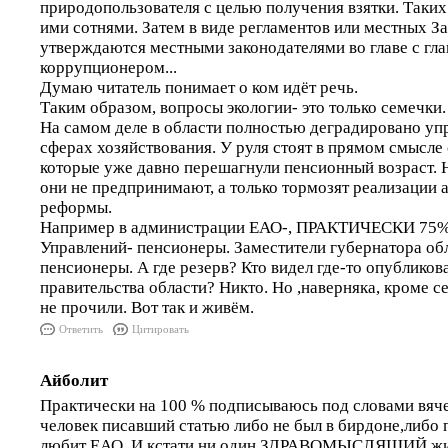
природопользователя с целью получения взятки. Таких
ими сотнями. Затем в виде регламентов или местных З
утверждаются местными законодателями во главе с гл
коррупционером...
Думаю читатель понимает о ком идёт речь.
Таким образом, вопросы экологии- это только семечки.
На самом деле в области полностью деградировано упр
сферах хозяйствования. У руля стоят в прямом смысле
которые уже давно перешагнули пенсионный возраст. 
они не предпринимают, а только тормозят реализации
реформы.
Например в администрации ЕАО-, ПРАКТИЧЕСКИ 75%
Управлений- пенсионеры. Заместители губернатора обл
пенсионеры. А где резерв? Кто видел где-то опубликов
правительства области? Никто. Но ,наверняка, кроме с
не прочили. Вот так и живём.
Ответить
Цитировать
Айболит
Практически на 100 % подписываюсь под словами вяче
человек писавший статью либо не был в бирдоне,либо п
любит ЕАО. И кстати ни один ЗДРАВОМЫСЛЯЩИЙ ж