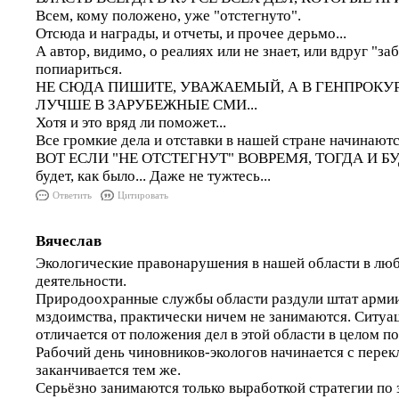
Всем, кому положено, уже "отстегнуто".
Отсюда и награды, и отчеты, и прочее дерьмо...
А автор, видимо, о реалиях или не знает, или вдруг "за
попиариться.
НЕ СЮДА ПИШИТЕ, УВАЖАЕМЫЙ, А В ГЕНПРОКУР
ЛУЧШЕ В ЗАРУБЕЖНЫЕ СМИ...
Хотя и это вряд ли поможет...
Все громкие дела и отставки в нашей стране начинаютс
ВОТ ЕСЛИ "НЕ ОТСТЕГНУТ" ВОВРЕМЯ, ТОГДА И БУДЕ
будет, как было... Даже не тужтесь...
Ответить
Цитировать
Вячеслав
Экологические правонарушения в нашей области в лю
деятельности.
Природоохранные службы области раздули штат армии
мздоимства, практически ничем не занимаются. Ситуа
отличается от положения дел в этой области в целом по
Рабочий день чиновников-экологов начинается с пере
заканчивается тем же.
Серьёзно занимаются только выработкой стратегии по 