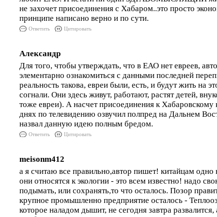
не захочет присоединения с Хабаром..это просто эконо
принципе написано верно и по сути.
Ответить
Цитировать
Александр
Для того, чтобы утверждать, что в ЕАО нет евреев, ав
элементарно ознакомиться с данными последней переп
реальность такова, евреи были, есть, и будут жить на эт
согнали. Они здесь живут, работают, растят детей, вну
тоже евреи). А насчет присоединения к Хабаровскому 
днях по телевидению озвучил полпред на Дальнем Вос
назвал данную идею полным бредом.
Ответить
Цитировать
meisonm412
а я считаю все правильно,автор пишет! китайцам одно 
они относятся к экологии - это всем известно! надо с
подымать, или сохранять,то что осталось. Позор прави
крупное промышленно предприятие осталось - Теплоозе
которое наладом дышит, не сегодня завтра развалится, 