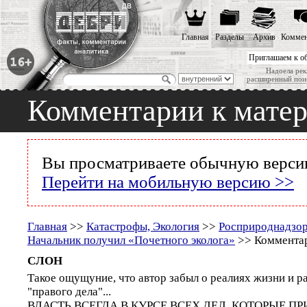
Главная
Разделы
Архив
Коммен
Приглашаем к о
Надоела рек
расширенный пои
Комментарии к мате
Вы просматриваете обычную версию
Перейти на мобильную версию >>
Главная
>>
Катастрофы, Экология
>>
Росприроднадзор
Начальник получил «Почетного эколога»
>> Комментар
СЛОН
Такое ощущуние, что автор забыл о реалиях жизни и ра
"правого дела"...
ВЛАСТЬ ВСЕГДА В КУРСЕ ВСЕХ ДЕЛ, КОТОРЫЕ ПР