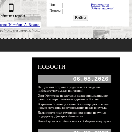
Имя:
Регистрация
Забыли пароль?
Пароль:
обильная версия
огия "Китобои" А. Вахова.
руйтесь, или авторизуйтесь.
НОВОСТИ
06.08.2026
На Русском острове продолжается создание
инфраструктуры для инноваций
Олег Кожемяко представил новые инициативы по
развитию горнолыжного туризма в России
В краевой больнице имени Владимирцева освоили
новую методику восстановления после инсульта
Дальневосточная студия кинохроники получила
поддержку Дмитрия Демешина
Новый циклон приближается к Хабаровскому краю