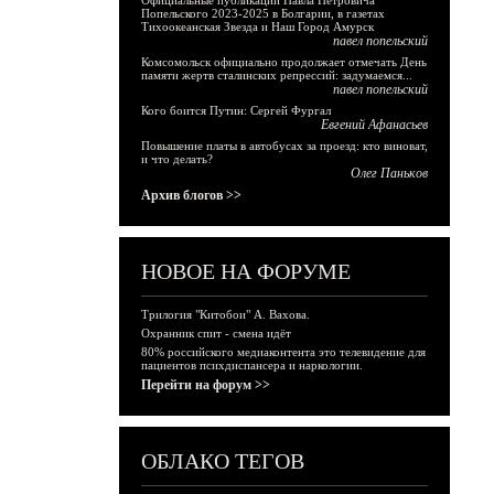
Официальные публикации Павла Петровича
Попельского 2023-2025 в Болгарии, в газетах
Тихоокеанская Звезда и Наш Город Амурск
павел попельский
Комсомольск официально продолжает отмечать День
памяти жертв сталинских репрессий: задумаемся...
павел попельский
Кого боится Путин: Сергей Фургал
Евгений Афанасьев
Повышение платы в автобусах за проезд: кто виноват,
и что делать?
Олег Паньков
Архив блогов >>
НОВОЕ НА ФОРУМЕ
Трилогия "Китобои" А. Вахова.
Охранник спит - смена идёт
80% российского медиаконтента это телевидение для
пациентов психдиспансера и наркологии.
Перейти на форум >>
ОБЛАКО ТЕГОВ