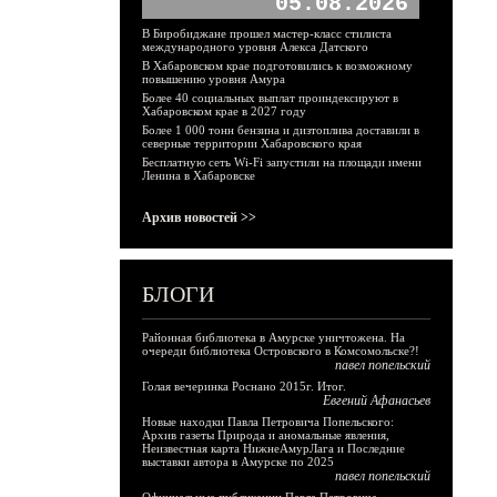
05.08.2026
В Биробиджане прошел мастер-класс стилиста
международного уровня Алекса Датского
В Хабаровском крае подготовились к возможному
повышению уровня Амура
Более 40 социальных выплат проиндексируют в
Хабаровском крае в 2027 году
Более 1 000 тонн бензина и дизтоплива доставили в
северные территории Хабаровского края
Бесплатную сеть Wi-Fi запустили на площади имени
Ленина в Хабаровске
Архив новостей >>
БЛОГИ
Районная библиотека в Амурске уничтожена. На
очереди библиотека Островского в Комсомольске?!
павел попельский
Голая вечеринка Роснано 2015г. Итог.
Евгений Афанасьев
Новые находки Павла Петровича Попельского:
Архив газеты Природа и аномальные явления,
Неизвестная карта НижнеАмурЛага и Последние
выставки автора в Амурске по 2025
павел попельский