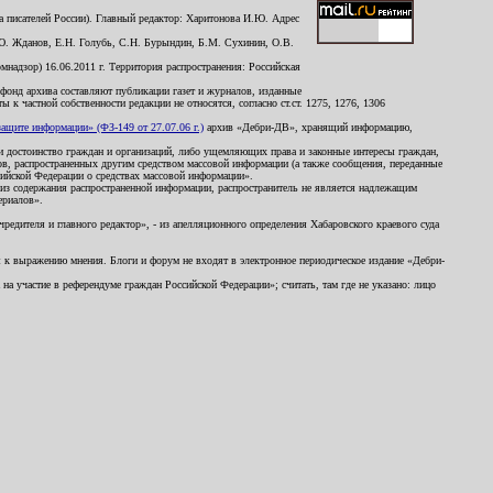
 писателей России). Главный редактор: Харитонова И.Ю. Адрес
Ю. Жданов, Е.Н. Голубь, С.Н. Бурындин, Б.М. Сухинин, О.В.
надзор) 16.06.2011 г. Территория распространения: Российская
й фонд архива составляют публикации газет и журналов, изданные
к частной собственности редакции не относятся, согласно ст.ст. 1275, 1276, 1306
щите информации» (ФЗ-149 от 27.07.06 г.)
архив «Дебри-ДВ», хранящий информацию,
ь и достоинство граждан и организаций, либо ущемляющих права и законные интересы граждан,
ов, распространенных другим средством массовой информации (а также сообщения, переданные
сийской Федерации о средствах массовой информации».
из содержания распространенной информации, распространитель не является надлежащим
ериалов».
редителя и главного редактор», - из апелляционного определения Хабаровского краевого суда
ны к выражению мнения. Блоги и форум не входят в электронное периодическое издание «Дебри-
а участие в референдуме граждан Российской Федерации»; считать, там где не указано: лицо