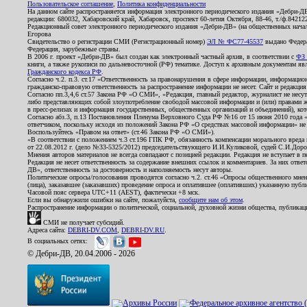
Пользовательское соглашение
,
Политика конфиденциальности
На данном сайте распространяется информация электронного периодического издания «Дебри-Д
редакции: 680032, Хабаровский край, Хабаровск, проспект 60-летия Октября, 88-46, т./ф.8421
Редакционный совет электронного периодического издания «Дебри-ДВ» (на общественных нач
Егорова
Свидетельство о регистрации СМИ (Регистрационный номер)
ЭЛ № ФС77-45537
выдано Федера
Федерация, зарубежные страны.
В 2006 г. проект «Дебри-ДВ» был создан как электронный частный архив, в соответствии с
ФЗ 
книги, а также рукописи по дальневосточной (РФ) тематике. Доступ к архивным документам явля
Гражданского кодекса РФ
.
Согласно ч.2. п.3. ст.17 «Ответственность за правонарушения в сфере информации, информац
гражданско-правовую ответственность за распространение информации не несет. Сайт и редакци
Согласно пп.3,4,6 ст.57 Закона РФ «О СМИ», «Редакция, главный редактор, журналист не несут
либо представляющих собой злоупотребление свободой массовой информации и (или) правами ж
в пресс-релизах и информация государственных, общественных организаций и объединений), кот
Согласно абз.3, п.13 Постановления Пленума Верховного Суда РФ №16 от 15 июня 2010 года 
ответчиком, поскольку исходя из положений Закона РФ «О средствах массовой информации» не 
Воспользуйтесь «Правом на ответ» (ст.46 Закона РФ «О СМИ»).
«В соответствии с положением ч.3 ст.196 ГПК РФ, обязанность компенсации морального вреда п
от 22.08.2012 г. (дело №33-5325/2012) председательствующего И.И.Куликовой, судей С.И.Дор
Мнения авторов материалов не всегда совпадают с позицией редакции. Редакция не вступает в п
Редакция не несет ответственность за содержание внешних ссылок и комментариев. За них отве
ДВ», ответственность за достоверность и наполняемость несут авторы.
Политические опросы/голосования проводятся согласно ч.2. ст.46 «Опросы общественного мнени
(лица), заказавшее (заказавших) проведение опроса и оплатившее (оплативших) указанную публик
Часовой пояс сервера UTC+11 (AEST), фактически +8 мск.
Если вы обнаружили ошибки на сайте, пожалуйста,
сообщите нам об этом
.
Распространение информации о политической, социальной, духовной жизни общества, публикац
СМИ не получает субсидий.
Адреса сайта:
DEBRI-DV.COM
,
DEBRI-DV.RU
.
В социальных сетях:
© Дебри-ДВ, 20.04.2006 - 2026