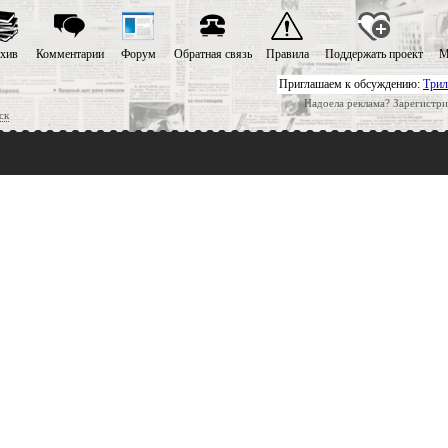
хив
Комментарии
Форум
Обратная связь
Правила
Поддержать проект
М
Приглашаем к обсуждению:
Трил
Надоела реклама? Зарегистри
ск