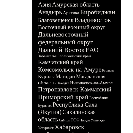
Азия
Амурская область
Биробиджан
Анадырь
Арктика
Владивосток
Благовещенск
Восточный военный округ
Дальневосточный
федеральный округ
Дальний Восток
ЕАО
Забайкалье
Забайкальский край
Камчатский край
Комсомольск-на-Амуре
Корякия
Магадан
Магаданская
Курилы
область
Николаевск-на-Амуре
Находка
Петропавловск-Камчатский
Приморский край
Республика
Республика Саха
Бурятия
(Якутия)
Сахалинская
область
ТОФ
Тында
Улан-Удэ
Сибирь
Хабаровск
Уссурийск