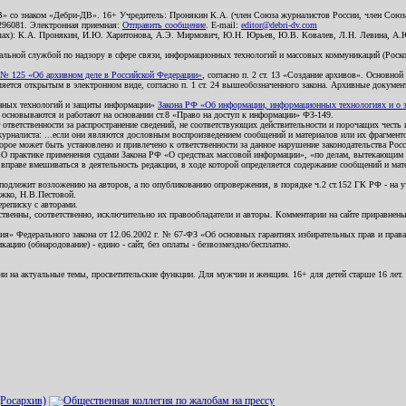
В» со знаком «Дебри-ДВ». 16+ Учредитель: Пронякин К.А. (член Союза журналистов России, член Союза
2296081. Электронная приемная:
Отправить сообщение
. E-mail:
editor@debri-dv.com
алах): К.А. Пронякин, И.Ю. Харитонова, А.Э. Мирмович, Ю.Н. Юрьев, Ю.В. Ковалев, Л.Н. Левина, А.
льной службой по надзору в сфере связи, информационных технологий и массовых коммуникаций (Роском
№ 125 «Об архивном деле в Российской Федерации»
, согласно п. 2 ст. 13 «Создание архивов». Основно
ется открытым в электронном виде, согласно п. 1 ст. 24 вышеобозначенного закона. Архивные документы 
ионных технологий и защиты информации»
Закона РФ «Об информации, информационных технологиях и о за
я основываются и работают на основании ст.8 «Право на доступ к информации» ФЗ-149.
 ответственности за распространение сведений, не соответствующих действительности и порочащих чест
урналиста: ...если они являются дословным воспроизведением сообщений и материалов или их фрагмент
орое может быть установлено и привлечено к ответственности за данное нарушение законодательства Рос
«О практике применения судами Закона РФ «О средствах массовой информации», «по делам, вытекающим 
вправе вмешиваться в деятельность редакции, в ходе которой определяется содержание сообщений и мат
одлежит возложению на авторов, а по опубликованию опровержения, в порядке ч.2 ст.152 ГК РФ - на уч
ожко, Н.В.Пестовой.
ереписку с авторами.
тственны, соответственно, исключительно их правообладатели и авторы. Комментарии на сайте приравне
я» Федерального закона от 12.06.2002 г. № 67-ФЗ «Об основных гарантиях избирательных прав и права н
ацию (обнародование) - едино - сайт, без оплаты - безвозмездно/бесплатно.
ии на актуальные темы, просветительские функции. Для мужчин и женщин. 16+ для детей старше 16 лет.