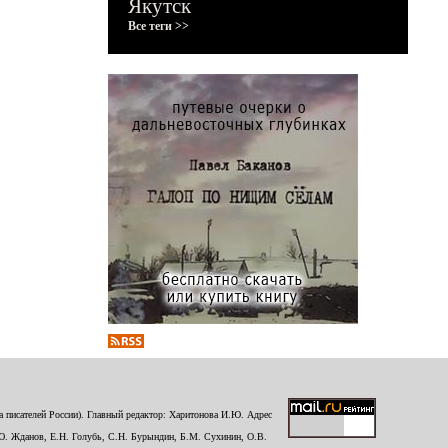
Якутск
Все теги >>
 писателей России). Главный редактор: Харитонова И.Ю. Адрес
Ю. Жданов, Е.Н. Голубь, С.Н. Бурындин, Б.М. Сухинин, О.В.