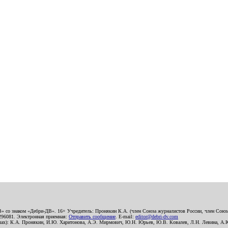
В» со знаком «Дебри-ДВ». 16+ Учредитель: Пронякин К.А. (член Союза журналистов России, член Союза
2296081. Электронная приемная:
Отправить сообщение
. E-mail:
editor@debri-dv.com
алах): К.А. Пронякин, И.Ю. Харитонова, А.Э. Мирмович, Ю.Н. Юрьев, Ю.В. Ковалев, Л.Н. Левина, А.