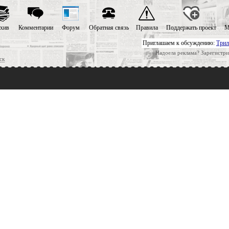
хив
Комментарии
Форум
Обратная связь
Правила
Поддержать проект
М
Приглашаем к обсуждению:
Трил
Надоела реклама? Зарегистри
ск