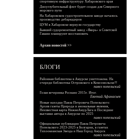
спортивную инфраструктуру Хабаровского края
Дноуглубительный флот будет создан для Северного
морского пути
На Хабаровском судостроительном заводе началось
производство дебаркадеров
ЦУМ в Хабаровске вернули государству
Бывший судоремонтный завод «Якорь» в Советской
Гавани планируют восстановить
Архив новостей >>
БЛОГИ
Районная библиотека в Амурске уничтожена. На
очереди библиотека Островского в Комсомольске?!
павел попельский
Голая вечеринка Роснано 2015г. Итог.
Евгений Афанасьев
Новые находки Павла Петровича Попельского:
Архив газеты Природа и аномальные явления,
Неизвестная карта НижнеАмурЛага и Последние
выставки автора в Амурске по 2025
павел попельский
Официальные публикации Павла Петровича
Попельского 2023-2025 в Болгарии, в газетах
Тихоокеанская Звезда и Наш Город Амурск
павел попельский