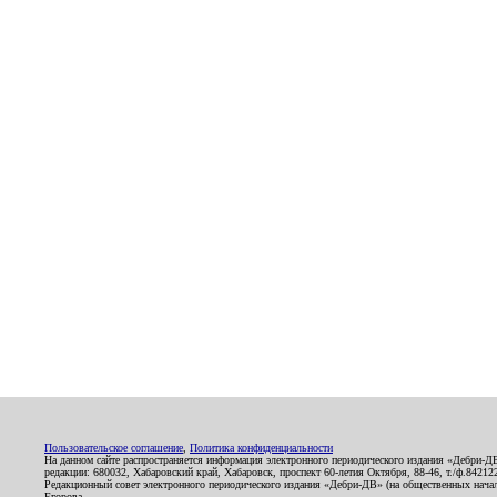
Пользовательское соглашение
,
Политика конфиденциальности
На данном сайте распространяется информация электронного периодического издания «Дебри-Д
редакции: 680032, Хабаровский край, Хабаровск, проспект 60-летия Октября, 88-46, т./ф.8421
Редакционный совет электронного периодического издания «Дебри-ДВ» (на общественных нач
Егорова