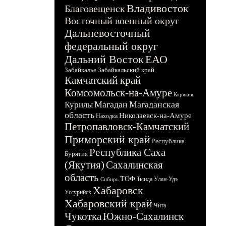
Владивосток
Благовещенск
Восточный военный округ
Дальневосточный
федеральный округ
Дальний Восток
ЕАО
Забайкалье
Забайкальский край
Камчатский край
Комсомольск-на-Амуре
Корякия
Магадан
Магаданская
Курилы
область
Николаевск-на-Амуре
Находка
Петропавловск-Камчатский
Приморский край
Республика
Республика Саха
Бурятия
(Якутия)
Сахалинская
область
ТОФ
Тында
Улан-Удэ
Сибирь
Хабаровск
Уссурийск
Хабаровский край
Чита
Чукотка
Южно-Сахалинск