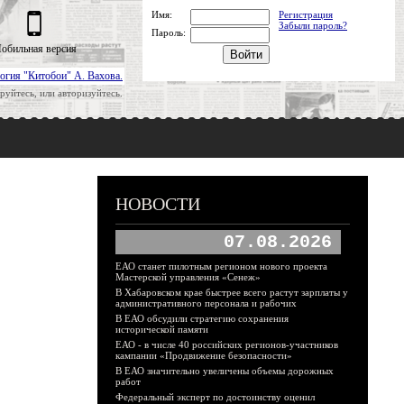
Имя:
Регистрация
Забыли пароль?
Пароль:
обильная версия
огия "Китобои" А. Вахова.
руйтесь, или авторизуйтесь.
НОВОСТИ
07.08.2026
ЕАО станет пилотным регионом нового проекта
Мастерской управления «Сенеж»
В Хабаровском крае быстрее всего растут зарплаты у
административного персонала и рабочих
В ЕАО обсудили стратегию сохранения
исторической памяти
ЕАО - в числе 40 российских регионов-участников
кампании «Продвижение безопасности»
В ЕАО значительно увеличены объемы дорожных
работ
Федеральный эксперт по достоинству оценил