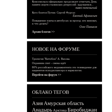
Комсомольск официально продолжает отмечать День
памяти жертв сталинских репрессий: задумаемся...
павел попельский
Кого боится Путин: Сергей Фургал
Евгений Афанасьев
Повышение платы в автобусах за проезд: кто виноват,
и что делать?
Олег Паньков
Архив блогов >>
НОВОЕ НА ФОРУМЕ
Трилогия "Китобои" А. Вахова.
Охранник спит - смена идёт
80% российского медиаконтента это телевидение для
пациентов психдиспансера и наркологии.
Перейти на форум >>
ОБЛАКО ТЕГОВ
Азия
Амурская область
Биробиджан
Анадырь
Арктика