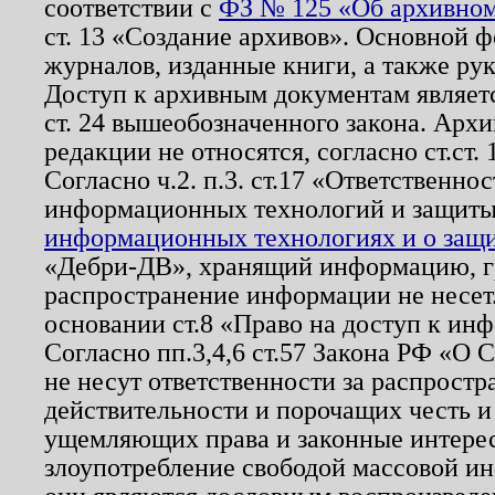
соответствии с
ФЗ № 125 «Об архивном
ст. 13 «Создание архивов». Основной ф
журналов, изданные книги, а также ру
Доступ к архивным документам являетс
ст. 24 вышеобозначенного закона. Арх
редакции не относятся, согласно ст.ст. 
Согласно ч.2. п.3. ст.17 «Ответственн
информационных технологий и защит
информационных технологиях и о защит
«Дебри-ДВ», хранящий информацию, гр
распространение информации не несет.
основании ст.8 «Право на доступ к ин
Согласно пп.3,4,6 ст.57 Закона РФ «О
не несут ответственности за распрост
действительности и порочащих честь и
ущемляющих права и законные интере
злоупотребление свободой массовой ин