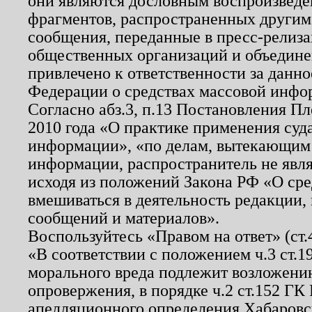
они являются дословным воспроизведе
фрагментов, распространенных другим
сообщения, переданные в пресс-релиза
общественных организаций и объединен
привлечено к ответственности за данн
Федерации о средствах массовой инфо
Согласно абз.3, п.13 Постановления П
2010 года «О практике применения суд
информации», «по делам, вытекающим
информации, распространитель не явл
исходя из положений Закона РФ «О ср
вмешиваться в деятельность редакции, 
сообщений и материалов».
Воспользуйтесь «Правом на ответ» (ст
«В соответствии с положением ч.3 ст.
морального вреда подлежит возложению
опровержения, в порядке ч.2 ст.152 ГК 
апелляционного определения Хабаровско