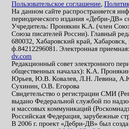
Пользовательское соглашение
,
Политик
На данном сайте распространяется ин
периодического издания «Дебри-ДВ» с
Учредитель: Пронякин К.А. (член Союз
Союза писателей России). Главный ред
680032, Хабаровский край, Хабаровск, п
ф.84212296081. Электронная приемная
dv.com
Редакционный совет электронного пер
общественных началах): К.А. Проняки
Юрьев, Ю.В. Ковалев, Л.Н. Левина, А.
Сухинин, О.В. Егорова
Свидетельство о регистрации СМИ (Р
выдано Федеральной службой по надзо
и массовых коммуникаций (Роскомнадзо
Российская Федерация, зарубежные ст
В 2006 г. проект «Дебри-ДВ» был созда