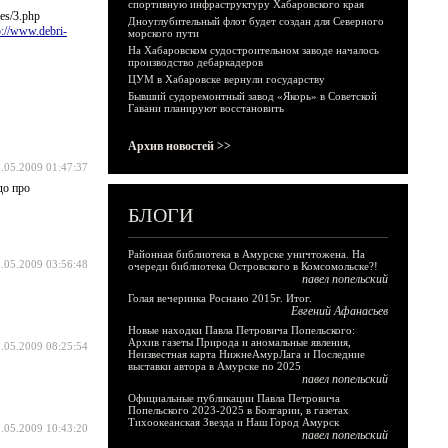
спортивную инфраструктуру Хабаровского края
es/3.php
Дноуглубительный флот будет создан для Северного
p://www.debri-
морского пути
На Хабаровском судостроительном заводе началось
производство дебаркадеров
ЦУМ в Хабаровске вернули государству
Бывший судоремонтный завод «Якорь» в Советской
Гавани планируют восстановить
Архив новостей >>
.05.2009 01:47:37
до про
БЛОГИ
Районная библиотека в Амурске уничтожена. На
.05.2009 03:56:48
очереди библиотека Островского в Комсомольске?!
павел попельский
Голая вечеринка Роснано 2015г. Итог.
Евгений Афанасьев
Новые находки Павла Петровича Попельского:
Архив газеты Природа и аномальные явления,
.05.2009 08:25:54
Неизвестная карта НижнеАмурЛага и Последние
выставки автора в Амурске по 2025
павел попельский
Официальные публикации Павла Петровича
Попельского 2023-2025 в Болгарии, в газетах
Тихоокеанская Звезда и Наш Город Амурск
.05.2009 10:43:20
павел попельский