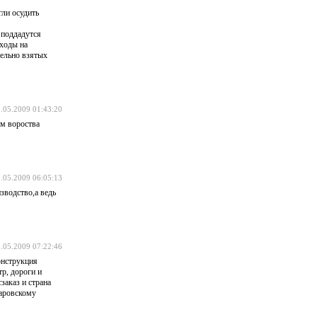
гли осудить
 поддадутся
сходы на
дельно взятых
.05.2009 01:43:20
ом вороства
.05.2009 06:05:13
зводство,а ведь
.05.2009 07:22:46
онструкция
тр, дороги и
заказ и страна
баровскому