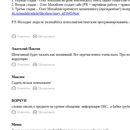
1. Первая стадия - Олег Михалин на фоне Библейского эпоса, пишет Евангелие от И
2. Вторая стадия - Олег Михайлин создает сайт (PR + партийная работа + правильны
3. Третья стадия - Олег Михайлин критикует назначенного (президентом!) полпр
dv.ru/module/article/file/show/story_id/1645/#top
P/S Молодые люди не увлекайтесь психолингвистическим программированием, по
Ответить
Цитировать
Анатолий Павлов
Шепелявый будет таскать как милинький. Все перечисленное очень мало. Про в
коррупцию .
Ответить
Цитировать
Максим
Садить нельзя помиловать!
Ответить
Цитировать
ВОРЧУН
сложно писать о предмете на уровне обощения информации ОБС, а бабки сруби
Ответить
Цитировать
Миша