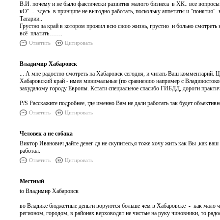
В.И. почему и не было фактически развития малого бизнеса в ХК.. все вопро
кО" - здесь в принципе не выгодно работать, поскольку аппетиты и "понятия"
Татарии..
Грустно за край в котором прожил всю свою жизнь, грустно и больно смотрет
всё платить…….
Ответить
Цитировать
Владимир Хабаровск
... А мне радостно смотреть на Хабаровск сегодня, и читать Ваш комментарий. 
Хабаровский край - имея минимальные (по сравнению например с Владивостоком
захудалому городу Европы. Кстати специальное спасибо ГИБДД, дороги практиче
P/S Расскажите подробнее, где именно Вам не дали работать так будет объективне
Ответить
Цитировать
Человек а не собака
Виктор Иванович дайте денег да не скупитесь,я тоже хочу жить как Вы ,как ваш
работал.
Ответить
Цитировать
Местный
to Владимир Хабаровск
во Владике бюджетные деньги воруются больше чем в Хабаровске - как мало че
регионом, городом, в районах верховодят не чистые на руку чиновники, то радо