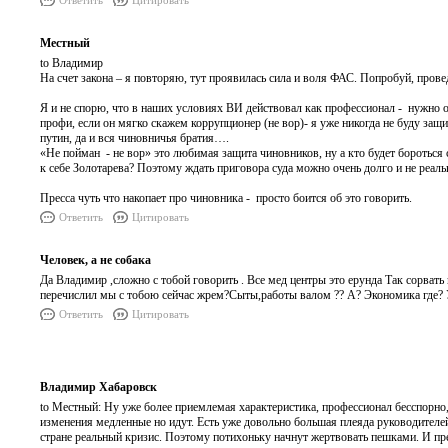
Ответить
Цитировать
Местный
to Владимир
На счет закона – я повторяю, тут проявилась сила и воля ФАС. Попробуй, прове
Я и не спорю, что в наших условиях ВИ действовал как профессионал - нужно о
профи, если он мягко скажем коррупционер (не вор)- я уже никогда не буду защ
путин, да и вся чиновничья братия….
«Не пойман - не вор» это любимая защита чиновников, ну а кто будет бороться
к себе Золотарева? Поэтому ждать приговора суда можно очень долго и не реаль
Пресса чуть что накопает про чиновника - просто боится об это говорить.
Ответить
Цитировать
Человек, а не собака
Да Владимир ,сложно с тобой говорить . Все мед центры это ерунда Так сорвать 
перечислил мы с тобою сейчас жрем?Сыты,работы валом ?? А? Экономика где?
Ответить
Цитировать
Владимир Хабаровск
to Местный: Ну уже более приемлемая характеристика, профессионал бесспорно, 
изменения медленные но идут. Есть уже довольно большая плеяда руководителе
стране реальный кризис. Поэтому потихоньку начнут жертвовать пешками. И пресс