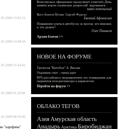
Комсомольск официально продолжает отмечать День
памяти жертв сталинских репрессий: задумаемся...
павел попельский
Кого боится Путин: Сергей Фургал
.05.2009 13:02:15
Евгений Афанасьев
Повышение платы в автобусах за проезд: кто виноват,
и что делать?
Олег Паньков
Архив блогов >>
.05.2009 14:48:59
НОВОЕ НА ФОРУМЕ
.05.2009 15:54:42
Трилогия "Китобои" А. Вахова.
Охранник спит - смена идёт
80% российского медиаконтента это телевидение для
пациентов психдиспансера и наркологии.
Перейти на форум >>
.05.2009 01:20:00
ОБЛАКО ТЕГОВ
.05.2009 08:10:06
Азия
Амурская область
о
Биробиджан
Анадырь
Арктика
ько "карефаны"