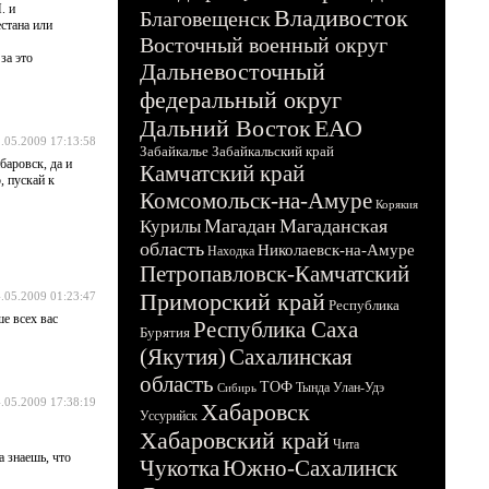
. и
Владивосток
Благовещенск
стана или
Восточный военный округ
за это
Дальневосточный
федеральный округ
Дальний Восток
ЕАО
.05.2009 17:13:58
Забайкалье
Забайкальский край
баровск, да и
Камчатский край
, пускай к
Комсомольск-на-Амуре
Корякия
Магадан
Магаданская
Курилы
область
Николаевск-на-Амуре
Находка
Петропавловск-Камчатский
Приморский край
.05.2009 01:23:47
Республика
е всех вас
Республика Саха
Бурятия
(Якутия)
Сахалинская
область
ТОФ
Тында
Улан-Удэ
Сибирь
.05.2009 17:38:19
Хабаровск
Уссурийск
Хабаровский край
Чита
 знаешь, что
Чукотка
Южно-Сахалинск