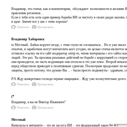
Владимир, эта статья, как и комментарии, обсуждают возможности и желание ВИ 
правления регионом…
Если у тебя есть хоть один пример борьбы ВИ за чистоту в своих рядах назови
в крае. Значит все у нас с этим хорошо!
Ответить
Цитировать
Владимир Хабаровск
to Местный.. Бабки воруют везде, с этим глупо не соглашаться... Но я уже писа
откатов, и заработков могут впечатлить кого угодно, но целью статьи является
оставлял ссылку на его сайт модератор затер ее, читая материалы с его сайта с
людей. Это раз. Ты просишь реальных действий по борьбе с коррупцией со стор
они проводятся, но часть мздоимцев они отсекли и это уже плюс. Второй немал
перед обществом приводит к позитивным сдвигам. Посмотрим продолжит ли нач
защиты, просто потому, что думаю Вы ... - были просто подвинуты - здравым, 
P/S Жду конкретики господа черные пиарщики... Жду уже возмутительно долго.
Ответить
Цитировать
(*
Владимир, а вы не Виктор Иванович?
Ответить
Цитировать
Местный
Конкурсы в интернете - это не заслуга ВИ - это федеральный закон 94-ФЗ!!!!!!!!!