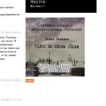
Якутск
Все теги >>
мого начало
 коррупционности
.05.2009 20:40:41
оекты. Размеры
 на слухах. Я
 конкретных
все мы знаем как
тности власти
, и гну линию
еред.
.05.2009 21:00:09
.05.2009 21:15:50