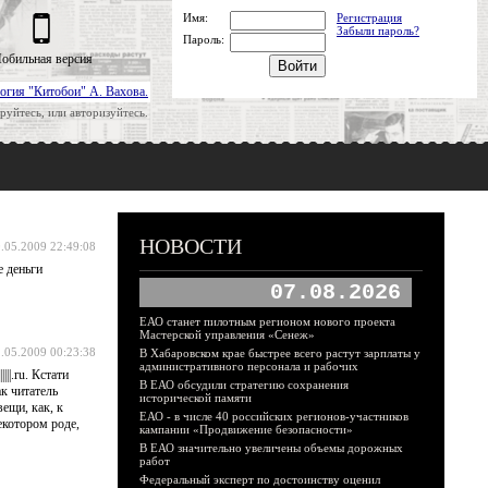
Имя:
Регистрация
Забыли пароль?
Пароль:
обильная версия
огия "Китобои" А. Вахова.
руйтесь, или авторизуйтесь.
НОВОСТИ
.05.2009 22:49:08
е деньги
07.08.2026
ЕАО станет пилотным регионом нового проекта
Мастерской управления «Сенеж»
.05.2009 00:23:38
В Хабаровском крае быстрее всего растут зарплаты у
административного персонала и рабочих
||||||.ru. Кстати
В ЕАО обсудили стратегию сохранения
к читатель
исторической памяти
ещи, как, к
ЕАО - в числе 40 российских регионов-участников
екотором роде,
кампании «Продвижение безопасности»
В ЕАО значительно увеличены объемы дорожных
работ
Федеральный эксперт по достоинству оценил