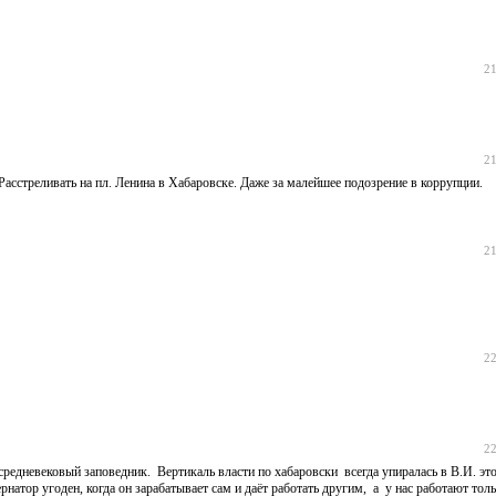
21
21
Расстреливать на пл. Ленина в Хабаровске. Даже за малейшее подозрение в коррупции.
21
22
22
едневековый заповедник. Вертикаль власти по хабаровски всегда упиралась в В.И. эт
натор угоден, когда он зарабатывает сам и даёт работать другим, а у нас работают тол