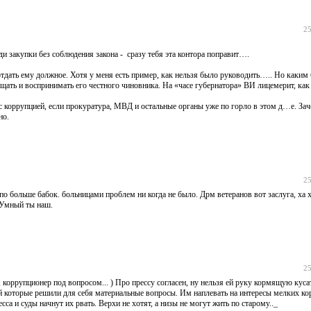
25
ди закупки без соблюдения закона - сразу тебя эта контора поправит….
тдать ему должное. Хотя у меня есть пример, как нельзя было руководить….. Но каким
ищать и воспринимать его честного чиновника. На «часе губернатора» ВИ лицемерит, как
 с коррупцией, если прокуратура, МВД и остальные органы уже по горло в этом д…е. За
но.
25
по больше бабок. больницами проблем ни когда не было. Дрм ветеранов вот заслуга, ха х
 Умный ты наш.
25
коррупционер под вопросом... ) Про прессу согласен, ну нельзя ей руку кормящую куса
й которые решили для себя материальные вопросы. Им наплевать на интересы мелких ко
а и суды начнут их рвать. Верхи не хотят, а низы не могут жить по старому.._