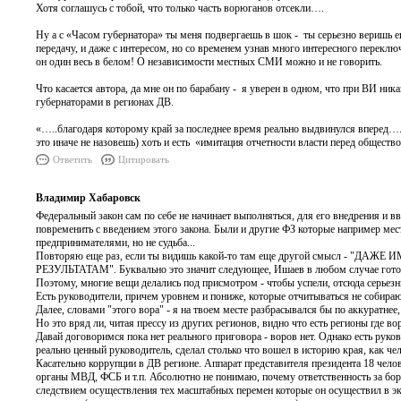
Хотя соглашусь с тобой, что только часть ворюганов отсекли….
Ну а с «Часом губернатора» ты меня подвергаешь в шок - ты серьезно веришь е
передачу, и даже с интересом, но со временем узнав много интересного перекл
он один весь в белом! О независимости местных СМИ можно и не говорить.
Что касается автора, да мне он по барабану - я уверен в одном, что при ВИ ни
губернаторами в регионах ДВ.
«…..благодаря которому край за последнее время реально выдвинулся вперед….» 
это иначе не назовешь) хоть и есть «имитация отчетности власти перед общест
Ответить
Цитировать
Владимир Хабаровск
Федеральный закон сам по себе не начинает выполняться, для его внедрения и вве
повременить с введением этого закона. Были и другие ФЗ которые например мест
предпринимателями, но не судьба...
Повторяю еще раз, если ты видишь какой-то там еще другой смысл
РЕЗУЛЬТАТАМ". Буквально это значит следующее, Ишаев в любом случае готовил
Поэтому, многие вещи делались под присмотром - чтобы успели, отсюда серьезны
Есть руководители, причем уровнем и пониже, которые отчитываться не собираютс
Далее, словами "этого вора" - я на твоем месте разбрасывался бы по аккуратне
Но это вряд ли, читая прессу из других регионов, видно что есть регионы где вор
Давай договоримся пока нет реального приговора - воров нет. Однако есть рук
реально ценный руководитель, сделал столько что вошел в историю края, как че
Касательно коррупции в ДВ регионе. Аппарат представителя президента 18 чело
органы МВД, ФСБ и т.п. Абсолютно не понимаю, почему ответственность за борь
следствием осуществления тех масштабных перемен которые он осуществил в эк