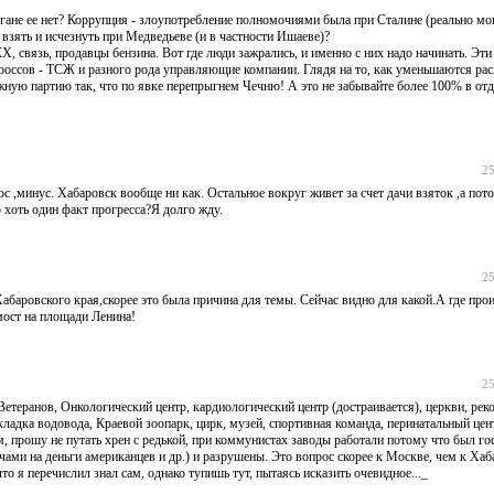
ргане ее нет? Коррупция - злоупотребление полномочиями была при Сталине (реально мо
 взять и исчезнуть при Медведьеве (и в частности Ишаеве)?
 связь, продавцы бензина. Вот где люди зажрались, и именно с них надо начинать. Эти
дроссов - ТСЖ и разного рода управляющие компании. Глядя на то, как уменьшаются ра
ужную партию так, что по явке перепрыгнем Чечню! А это не забывайте более 100% в от
25
,минус. Хабаровск вообще ни как. Остальное вокруг живет за счет дачи взяток ,а пот
 хоть один факт прогресса?Я долго жду.
25
абаровского края,скорее это была причина для темы. Сейчас видно для какой.А где прои
мост на площади Ленина!
25
етеранов, Онкологический центр, кардиологический центр (достраивается), церкви, рек
кладка водовода, Краевой зоопарк, цирк, музей, спортивная команда, перинатальный цен
м, прошу не путать хрен с редькой, при коммунистах заводы работали потому что был гос
ами на деньги американцев и др.) и разрушены. Это вопрос скорее к Москве, чем к Ха
 что я перечислил знал сам, однако тупишь тут, пытаясь исказить очевидное..._