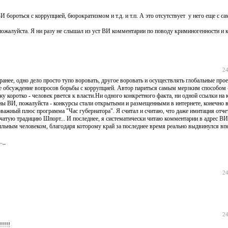
бороться с коррупцией, бюрократизмом и т.д. и т.п. А это отсутствует у него еще с са
, пожалуйста. Я ни разу не слышал из уст ВИ комментарии по поводу криминогенности и
24
л ранее, одно дело просто тупо воровать, другое воровать и осуществлять глобальные пр
 не обсуждение вопросов борьбы с коррупцией. Автор париться самым мерзким способом -
кажу коротко - человек рвется к власти.Ни одного конкретного факта, ни одной ссылки на
оны ВИ, пожалуйста - конкурсы стали открытыми и размещенными в интернете, конечно 
оважный плюс программа "Час губернатора". Я считал и считаю, что даже имитация отче
атую традицию Шпорт... И последнее, я систематически читаю комментарии в адрес ВИ
сильным человеком, благодаря которому край за последнее время реально выдвинулся вп
.._
24
24
!!!!