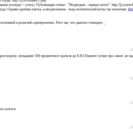
уды. http://|||.ru/romans/1.php
е взгляды = успех). Публикация статьи - "Медведьев - первые итоги". http://|||.ru/articl
еда. Однако критика мягка, и неоднозначна - ведь политический ветер так изменчив.
htt
литикой и религией одновременно. Рвет так, что диагноз очевиден.._
21
орон ворону ,попадание 100 процентовот кремля до ЕАО.Пишите лучше про самит ,не на
21
21
ть хочется
21