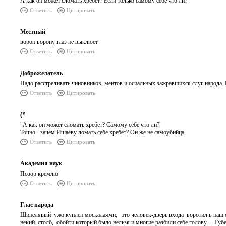
А как он может сломать хребет? Если только самому себе что ли?
Ответить
Цитировать
Местный
ворон ворону глаз не выклюет
Ответить
Цитировать
Доброжелатель
Надо расстреливать чиновников, ментов и осиальных зажравшихся слуг народа. 
Ответить
Цитировать
(*
"А как он может сломать хребет? Самому себе что ли?"
Точно - зачем Ишаеву ломать себе хребет? Он же не самоубийца.
Ответить
Цитировать
Академия наук
Позор кремлю
Ответить
Цитировать
Глас народа
Шипелявый ужо куплен москалаями, это человек-дверь входа воротил в наш ср
некий столб, обойти который было нельзя и многие разбили себе голову… Губер