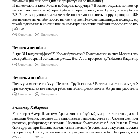
возможно (но еще поглядим не прирастут ли полномочия).
И напоследок, а где в России побеждена коррупция? В каком отдельно взятом о
вместе с членами семьи), при Горбачеве, при Ельцине, при Путине, почему бы ей
P/S: Более коррупции власти меня беспокоят монополисты-коррупционеры - ЖКХ,
значительно легче, ибо просто наглее и тупее. Неплохая мишень для молодых е
техобслуживание в квитанциях за квартиру, население побежит голосовать за н
районах.._
Ответить
Цитировать
Человек а не собака
А где ВЫ видите эффект??? Кроме брусчатки? Комсомольск за счет Москвы,плюс 
леса,рыбы,зверьяИ земельные дела.... Все. А вы прогресс где??Назови Владимир
Ответить
Цитировать
Человек, а не собака
Почему ,а мост через Амур.Церкви . Труба газовая? Врятли она строилась для Х
при коммунистах все заводы работали и были доски почета!Ах да еще работает 
Ответить
Цитировать
Владимир Хабаровск
Мост через Амур, Платинум Арена, микр-н Трубный, микр-н Флегонтова, д-ма В
площади Ленина, газопровод, зацикливание тепловых сетей в г. Хабаровске, про
развязки, рыборазводные заводы. Не считая Комсомольса с SuperJet и т.п. Пото
была другая, при Ельцине заводы стали частные (в основном выкуплены москвич
губернатору. С него, за это такой же спрос, как допустим с тебя. Наверняка, все