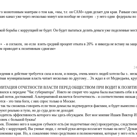
го монотонным мантрам о том как, «мы, т.е. он САМ» один делает для края. Раньше смо
ючаю канал уже через несколько минут или вообще не смотрю - у него одни федералы во 
какой борьбы с коррупцией не будет. Он будет пытаться делить деньги уже поделенные ме
- я согласен, но если взять средний процент отката в 20% я никогда не встану на защи
вом приводит к позитивным сдвигам»
24
дения в действие требуется сила и воля, и поверь, очень много людей хотели бы э.. неск
ная муниципальная власть читает несколько по другому... Эх ждал я от Медведьева, круг
 - "ДАЖЕ ИМИТАЦИЯ ОТЧЕТНОСТИ ВЛАСТИ ПЕРЕД ОБЩЕСТВОМ ПРИ ВОДИТ К ПОЗИ
ся к передаче "Час губернатора". Никто не спорит что задача была выставить себя в 
й поток достижений. Альтернативой является безотчетность - и соответственно низкая 
я - это типа боги, с них спрос только в Москве.
е, так ты сможешь говорить если твои домыслы подтвердятся фактами, и будет вынесено 
уют реально и тупо, но до суда дело не доходит.
оводитель эффективность которого мы здесь обсуждаем. Вот мое мнение Ишаев Виктор И
ловек с большой буквы!
век. Помимо него в каждом субъекте есть (не подотчетные ему) прокуратуры, следствен
бу с коррупцией, Вы умные люди, с легкой руки автора возлагает только на него? Думаю
ономике края. Но, к сожалению теми средствами и полномочиями, которые у него есть э