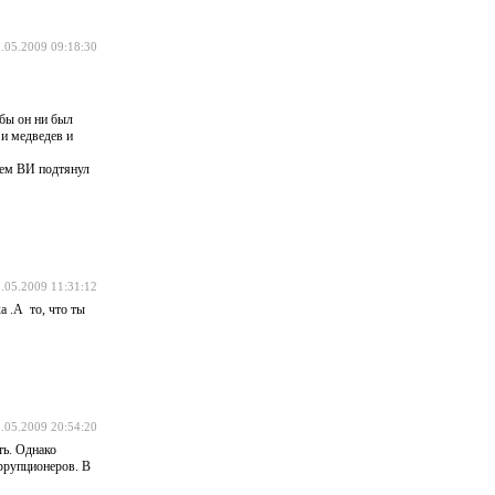
.05.2009 09:18:30
 бы он ни был
 и медведев и
чем ВИ подтянул
.05.2009 11:31:12
а .А то, что ты
.05.2009 20:54:20
ть. Однако
ррупционеров. В