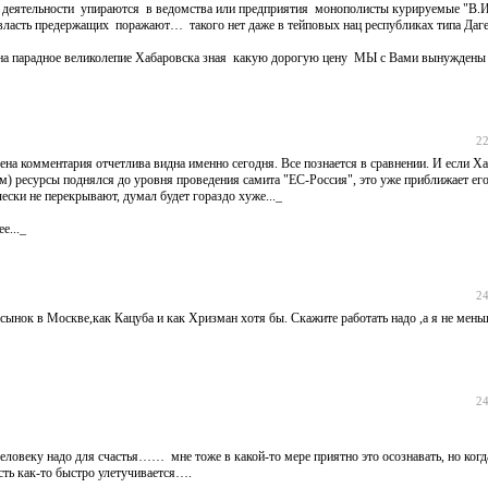
сы деятельности упираются в ведомства или предприятия монополисты курируемые "В.И
 власть предержащих поражают… такого нет даже в тейповых нац республиках типа Даге
ь на парадное великолепие Хабаровска зная какую дорогую цену МЫ с Вами вынуждены 
22
Цена комментария отчетлива видна именно сегодня. Все познается в сравнении. И если Ха
) ресурсы поднялся до уровня проведения самита "ЕС-Россия", это уже приближает его
ски не перекрывают, думал будет гораздо хуже..._
е..._
24
 сынок в Москве,как Кацуба и как Хризман хотя бы. Скажите работать надо ,а я не меньш
24
ловеку надо для счастья…… мне тоже в какой-то мере приятно это осознавать, но когда
сть как-то быстро улетучивается….