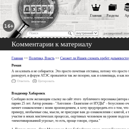
Главная
Разделы
Ар
расширенный пои
Комментарии к материалу
Главная
>>
Политика, Власть
>>
Сможет ли Ишаев сломать хребет дальневосто
Роман
А он клевать и не собирается. Это просто почетная отставка, потому что просто
разворует, и форум АТЭС провалится так же позорно, как и олимпиада, и как в
Ответить
Цитировать
Владимир Хабаровск
Сообщаю всем желающим ссылку на сайт этого публичного персонажа (автора ст
парню 25 лет. Автор романа - "Ангелион - Евангилие от ИУДЫ" - безусловно оч
начнет ознакомление с моим произведением, я хочу предупредить его о том, что
примеру, необычные сны, мысли, не присущие вам до ознакомления с книгой, а 
участие в неких мистических процессах, ощутимых человеком на уровне подсозн
«немотивированной угрозы», то есть, проще говоря, страха."