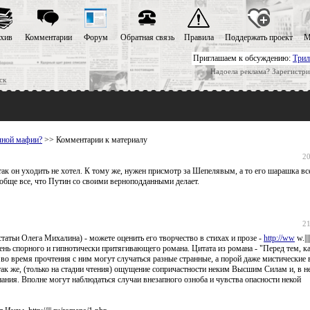
хив
Комментарии
Форум
Обратная связь
Правила
Поддержать проект
М
Приглашаем к обсуждению:
Трил
Надоела реклама? Зарегистри
ск
чной мафии?
>> Комментарии к материалу
20
 так он уходить не хотел. К тому же, нужен присмотр за Шепелявым, а то его шарашка вс
ообще все, что Путин со своими верноподданными делает.
21
атьи Олега Михалина) - можете оценить его творчество в стихах и прозе -
http://ww
w.|||
ень спорного и гипнотически притягивающего романа. Цитата из романа - "Перед тем, ка
 во время прочтения с ним могут случаться разные странные, а порой даже мистические в
так же, (только на стадии чтения) ощущение сопричастности неким Высшим Силам и, в н
ания. Вполне могут наблюдаться случаи внезапного озноба и чувства опасности некой