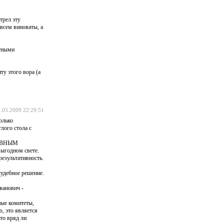
трел эту
всем виноваты, а
стными
ту этого вора (а
.05.2009 22:29:51
олько
лого стола с
ТИВНЫМ
выгодном свете.
результативность.
судебное решение.
ванович -
ные комитеты,
, это является
то вряд ли