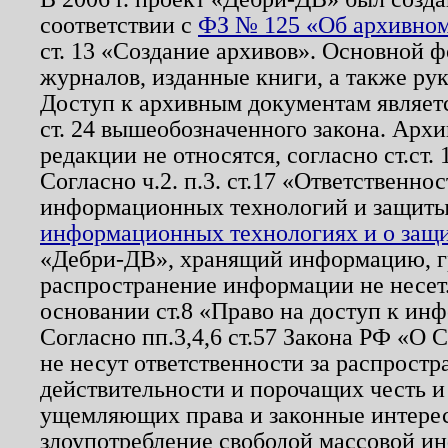
соответствии с
ФЗ № 125 «Об архивном
ст. 13 «Создание архивов». Основной ф
журналов, изданные книги, а также ру
Доступ к архивным документам являетс
ст. 24 вышеобозначенного закона. Арх
редакции не относятся, согласно ст.ст. 
Согласно ч.2. п.3. ст.17 «Ответственн
информационных технологий и защит
информационных технологиях и о защит
«Дебри-ДВ», хранящий информацию, гр
распространение информации не несет.
основании ст.8 «Право на доступ к ин
Согласно пп.3,4,6 ст.57 Закона РФ «О
не несут ответственности за распрост
действительности и порочащих честь и
ущемляющих права и законные интере
злоупотребление свободой массовой ин