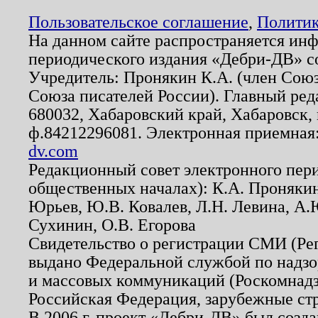
Пользовательское соглашение
,
Политик
На данном сайте распространяется ин
периодического издания «Дебри-ДВ» с
Учредитель: Пронякин К.А. (член Союз
Союза писателей России). Главный ред
680032, Хабаровский край, Хабаровск, п
ф.84212296081. Электронная приемная
dv.com
Редакционный совет электронного пер
общественных началах): К.А. Проняки
Юрьев, Ю.В. Ковалев, Л.Н. Левина, А.
Сухинин, О.В. Егорова
Свидетельство о регистрации СМИ (Р
выдано Федеральной службой по надзо
и массовых коммуникаций (Роскомнадзо
Российская Федерация, зарубежные ст
В 2006 г. проект «Дебри-ДВ» был созда