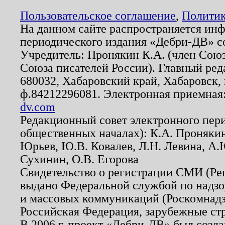
Пользовательское соглашение
,
Политик
На данном сайте распространяется ин
периодического издания «Дебри-ДВ» с
Учредитель: Пронякин К.А. (член Союз
Союза писателей России). Главный ред
680032, Хабаровский край, Хабаровск, п
ф.84212296081. Электронная приемная
dv.com
Редакционный совет электронного пер
общественных началах): К.А. Проняки
Юрьев, Ю.В. Ковалев, Л.Н. Левина, А.
Сухинин, О.В. Егорова
Свидетельство о регистрации СМИ (Р
выдано Федеральной службой по надзо
и массовых коммуникаций (Роскомнадзо
Российская Федерация, зарубежные ст
В 2006 г. проект «Дебри-ДВ» был созда