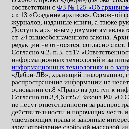
соответствии с
ФЗ № 125 «Об архивном
ст. 13 «Создание архивов». Основной ф
журналов, изданные книги, а также ру
Доступ к архивным документам являетс
ст. 24 вышеобозначенного закона. Арх
редакции не относятся, согласно ст.ст. 
Согласно ч.2. п.3. ст.17 «Ответственн
информационных технологий и защит
информационных технологиях и о защит
«Дебри-ДВ», хранящий информацию, гр
распространение информации не несет.
основании ст.8 «Право на доступ к ин
Согласно пп.3,4,6 ст.57 Закона РФ «О
не несут ответственности за распрост
действительности и порочащих честь и
ущемляющих права и законные интере
злоупотребление свободой массовой ин