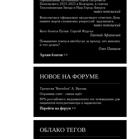
Официальные публикации Павла Петровича
Попельского 2023-2025 в Болгарии, в газетах
Тихоокеанская Звезда и Наш Город Амурск
павел попельский
Комсомольск официально продолжает отмечать День
памяти жертв сталинских репрессий: задумаемся...
павел попельский
Кого боится Путин: Сергей Фургал
Евгений Афанасьев
Повышение платы в автобусах за проезд: кто виноват,
и что делать?
Олег Паньков
Архив блогов >>
НОВОЕ НА ФОРУМЕ
Трилогия "Китобои" А. Вахова.
Охранник спит - смена идёт
80% российского медиаконтента это телевидение для
пациентов психдиспансера и наркологии.
Перейти на форум >>
ОБЛАКО ТЕГОВ