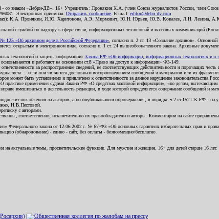
В» со знаком «Дебри-ДВ». 16+ Учредитель: Пронякин К.А. (член Союза журналистов России, член Союза
2296081. Электронная приемная:
Отправить сообщение
. E-mail:
editor@debri-dv.com
алах): К.А. Пронякин, И.Ю. Харитонова, А.Э. Мирмович, Ю.Н. Юрьев, Ю.В. Ковалев, Л.Н. Левина, А.
льной службой по надзору в сфере связи, информационных технологий и массовых коммуникаций (Роском
№ 125 «Об архивном деле в Российской Федерации»
, согласно п. 2 ст. 13 «Создание архивов». Основно
ется открытым в электронном виде, согласно п. 1 ст. 24 вышеобозначенного закона. Архивные документы 
ионных технологий и защиты информации»
Закона РФ «Об информации, информационных технологиях и о за
я основываются и работают на основании ст.8 «Право на доступ к информации» ФЗ-149.
 ответственности за распространение сведений, не соответствующих действительности и порочащих чест
урналиста: ...если они являются дословным воспроизведением сообщений и материалов или их фрагмент
орое может быть установлено и привлечено к ответственности за данное нарушение законодательства Рос
«О практике применения судами Закона РФ «О средствах массовой информации», «по делам, вытекающим 
вправе вмешиваться в деятельность редакции, в ходе которой определяется содержание сообщений и мат
одлежит возложению на авторов, а по опубликованию опровержения, в порядке ч.2 ст.152 ГК РФ - на уч
ожко, Н.В.Пестовой.
ереписку с авторами.
тственны, соответственно, исключительно их правообладатели и авторы. Комментарии на сайте приравне
я» Федерального закона от 12.06.2002 г. № 67-ФЗ «Об основных гарантиях избирательных прав и права н
ацию (обнародование) - едино - сайт, без оплаты - безвозмездно/бесплатно.
ии на актуальные темы, просветительские функции. Для мужчин и женщин. 16+ для детей старше 16 лет.