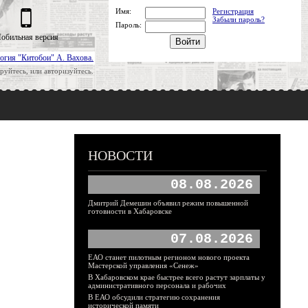
Имя:
Регистрация
Забыли пароль?
Пароль:
обильная версия
огия "Китобои" А. Вахова.
руйтесь, или авторизуйтесь.
НОВОСТИ
08.08.2026
Дмитрий Демешин объявил режим повышенной
готовности в Хабаровске
07.08.2026
ЕАО станет пилотным регионом нового проекта
Мастерской управления «Сенеж»
В Хабаровском крае быстрее всего растут зарплаты у
административного персонала и рабочих
В ЕАО обсудили стратегию сохранения
исторической памяти