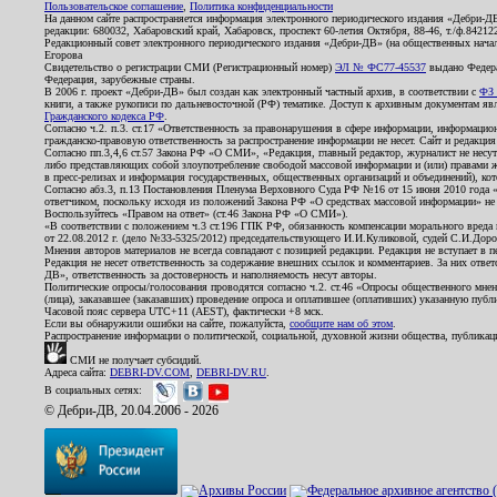
Пользовательское соглашение
,
Политика конфиденциальности
На данном сайте распространяется информация электронного периодического издания «Дебри-Д
редакции: 680032, Хабаровский край, Хабаровск, проспект 60-летия Октября, 88-46, т./ф.8421
Редакционный совет электронного периодического издания «Дебри-ДВ» (на общественных нач
Егорова
Свидетельство о регистрации СМИ (Регистрационный номер)
ЭЛ № ФС77-45537
выдано Федера
Федерация, зарубежные страны.
В 2006 г. проект «Дебри-ДВ» был создан как электронный частный архив, в соответствии с
ФЗ 
книги, а также рукописи по дальневосточной (РФ) тематике. Доступ к архивным документам явля
Гражданского кодекса РФ
.
Согласно ч.2. п.3. ст.17 «Ответственность за правонарушения в сфере информации, информац
гражданско-правовую ответственность за распространение информации не несет. Сайт и редакци
Согласно пп.3,4,6 ст.57 Закона РФ «О СМИ», «Редакция, главный редактор, журналист не несут
либо представляющих собой злоупотребление свободой массовой информации и (или) правами ж
в пресс-релизах и информация государственных, общественных организаций и объединений), кот
Согласно абз.3, п.13 Постановления Пленума Верховного Суда РФ №16 от 15 июня 2010 года 
ответчиком, поскольку исходя из положений Закона РФ «О средствах массовой информации» не 
Воспользуйтесь «Правом на ответ» (ст.46 Закона РФ «О СМИ»).
«В соответствии с положением ч.3 ст.196 ГПК РФ, обязанность компенсации морального вреда п
от 22.08.2012 г. (дело №33-5325/2012) председательствующего И.И.Куликовой, судей С.И.Дор
Мнения авторов материалов не всегда совпадают с позицией редакции. Редакция не вступает в п
Редакция не несет ответственность за содержание внешних ссылок и комментариев. За них отве
ДВ», ответственность за достоверность и наполняемость несут авторы.
Политические опросы/голосования проводятся согласно ч.2. ст.46 «Опросы общественного мнени
(лица), заказавшее (заказавших) проведение опроса и оплатившее (оплативших) указанную публик
Часовой пояс сервера UTC+11 (AEST), фактически +8 мск.
Если вы обнаружили ошибки на сайте, пожалуйста,
сообщите нам об этом
.
Распространение информации о политической, социальной, духовной жизни общества, публикац
СМИ не получает субсидий.
Адреса сайта:
DEBRI-DV.COM
,
DEBRI-DV.RU
.
В социальных сетях:
© Дебри-ДВ, 20.04.2006 - 2026