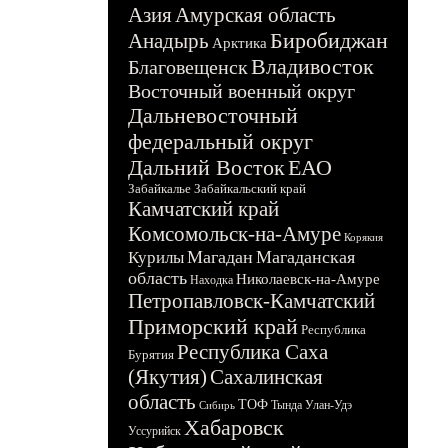
Азия
Амурская область
Биробиджан
Анадырь
Арктика
Владивосток
Благовещенск
Восточный военный округ
Дальневосточный
федеральный округ
Дальний Восток
ЕАО
Забайкалье
Забайкальский край
Камчатский край
Комсомольск-на-Амуре
Корякия
Магадан
Магаданская
Курилы
область
Николаевск-на-Амуре
Находка
Петропавловск-Камчатский
Приморский край
Республика
Республика Саха
Бурятия
(Якутия)
Сахалинская
область
ТОФ
Тында
Улан-Удэ
Сибирь
Хабаровск
Уссурийск