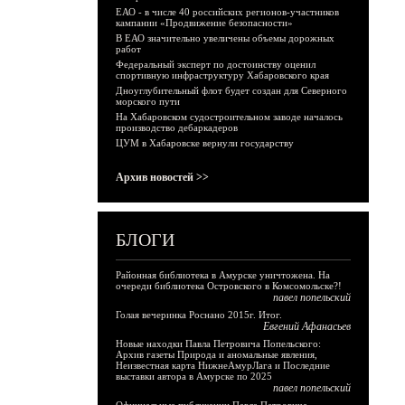
ЕАО - в числе 40 российских регионов-участников
кампании «Продвижение безопасности»
В ЕАО значительно увеличены объемы дорожных
работ
Федеральный эксперт по достоинству оценил
спортивную инфраструктуру Хабаровского края
Дноуглубительный флот будет создан для Северного
морского пути
На Хабаровском судостроительном заводе началось
производство дебаркадеров
ЦУМ в Хабаровске вернули государству
Архив новостей >>
БЛОГИ
Районная библиотека в Амурске уничтожена. На
очереди библиотека Островского в Комсомольске?!
павел попельский
Голая вечеринка Роснано 2015г. Итог.
Евгений Афанасьев
Новые находки Павла Петровича Попельского:
Архив газеты Природа и аномальные явления,
Неизвестная карта НижнеАмурЛага и Последние
выставки автора в Амурске по 2025
павел попельский