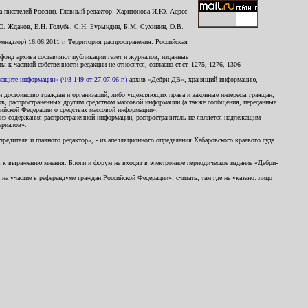
 писателей России). Главный редактор: Харитонова И.Ю. Адрес
Ю. Жданов, Е.Н. Голубь, С.Н. Бурындин, Б.М. Сухинин, О.В.
надзор) 16.06.2011 г. Территория распространения: Российская
й фонд архива составляют публикации газет и журналов, изданные
к частной собственности редакции не относятся, согласно ст.ст. 1275, 1276, 1306
щите информации» (ФЗ-149 от 27.07.06 г.)
архив «Дебри-ДВ», хранящий информацию,
ь и достоинство граждан и организаций, либо ущемляющих права и законные интересы граждан,
ов, распространенных другим средством массовой информации (а также сообщения, переданные
сийской Федерации о средствах массовой информации».
из содержания распространенной информации, распространитель не является надлежащим
ериалов».
редителя и главного редактор», - из апелляционного определения Хабаровского краевого суда
ны к выражению мнения. Блоги и форум не входят в электронное периодическое издание «Дебри-
а участие в референдуме граждан Российской Федерации»; считать, там где не указано: лицо