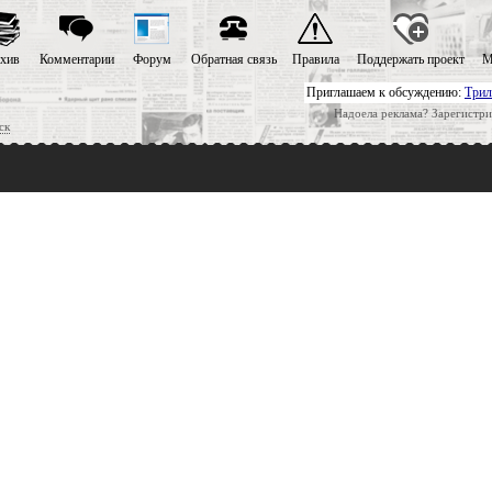
хив
Комментарии
Форум
Обратная связь
Правила
Поддержать проект
М
Приглашаем к обсуждению:
Трил
Надоела реклама? Зарегистри
ск