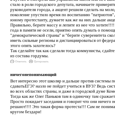
стало в роли городского депутата, начинаете примеря
руководителя города, а акцент решили сделать на мо
поколение упустило время по воспитанию "патриотов",
юному протестанту, думаете как же на них дальше акце
Правильно, берите массу и лепите из нее что хотите!!
года в памяти не осели, приятно опять думать о помощ
"демократической страны" и "берите суверенитета скол
иметь сильные регионы и дистанциироваться от федера
этого опять захотелось?
Так сделайте так как сделали тогда коммунисты, сдайт
из состава гордумы.
Ответить
Цитировать
ничегонепонимающий
Вот интересно этот школяр и дальше против системы по
сдаватьЕГЭ? назло не пойдет учиться в ВУЗ? Ведь сис
во всех областях страны, и даже в городской думе Ко
Тогда как же Олег Паньков там в одиночку там сражаетс
Просто покидает заседания и говорит что они ничего 
решают!!!! Это такая форма протеста!!! Сам не понима
кругом бездари!