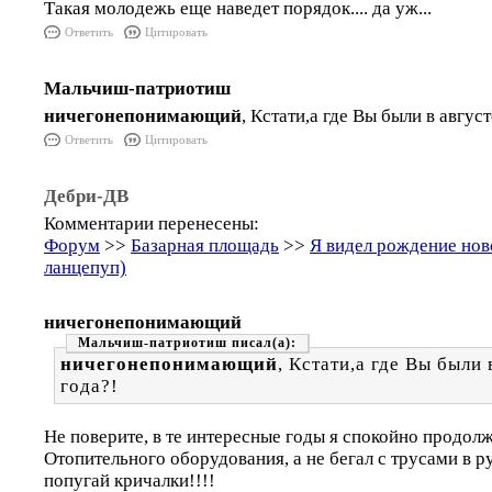
Такая молодежь еще наведет порядок.... да уж...
Ответить
Цитировать
Мальчиш-патриотиш
ничегонепонимающий
, Кстати,а где Вы были в авгус
Ответить
Цитировать
Дебри-ДВ
Комментарии перенесены:
Форум
>>
Базарная площадь
>>
Я видел рождение но
ланцепуп)
ничегонепонимающий
Мальчиш-патриотиш
ничегонепонимающий
, Кстати,а где Вы были 
года?!
Не поверите, в те интересные годы я спокойно продолж
Отопительного оборудования, а не бегал с трусами в ру
попугай кричалки!!!!