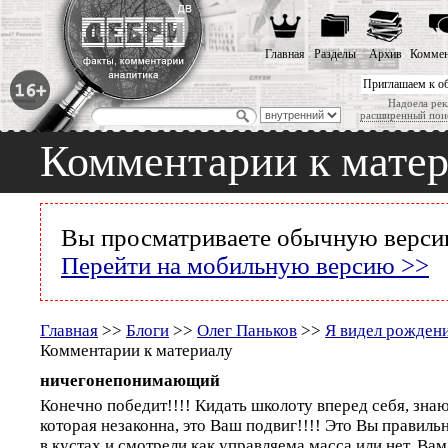
Главная
Разделы
Архив
Коммен
Приглашаем к о
Надоела рек
расширенный пои
Комментарии к мате
Вы просматриваете обычную версию
Перейти на мобильную версию >>
Главная
>>
Блоги
>>
Олег Паньков
>>
Я видел рожден
Комментарии к материалу
ничегонепонимающий
Конечно победит!!!! Кидать школоту вперед себя, зна
которая незаконна, это Ваш подвиг!!!! Это Вы правиль
в кустах и смотрели как управляема масса или нет. Вам