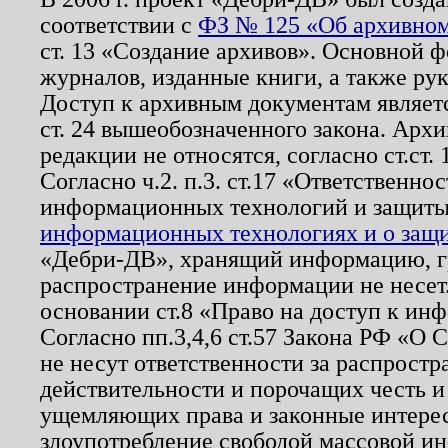
соответствии с
ФЗ № 125 «Об архивном
ст. 13 «Создание архивов». Основной ф
журналов, изданные книги, а также ру
Доступ к архивным документам являетс
ст. 24 вышеобозначенного закона. Арх
редакции не относятся, согласно ст.ст. 
Согласно ч.2. п.3. ст.17 «Ответственн
информационных технологий и защит
информационных технологиях и о защит
«Дебри-ДВ», хранящий информацию, гр
распространение информации не несет.
основании ст.8 «Право на доступ к ин
Согласно пп.3,4,6 ст.57 Закона РФ «О
не несут ответственности за распрост
действительности и порочащих честь и
ущемляющих права и законные интере
злоупотребление свободой массовой ин