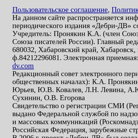
Пользовательское соглашение
,
Политик
На данном сайте распространяется ин
периодического издания «Дебри-ДВ» с
Учредитель: Пронякин К.А. (член Союз
Союза писателей России). Главный ред
680032, Хабаровский край, Хабаровск, п
ф.84212296081. Электронная приемная
dv.com
Редакционный совет электронного пер
общественных началах): К.А. Проняки
Юрьев, Ю.В. Ковалев, Л.Н. Левина, А.
Сухинин, О.В. Егорова
Свидетельство о регистрации СМИ (Р
выдано Федеральной службой по надзо
и массовых коммуникаций (Роскомнадзо
Российская Федерация, зарубежные ст
В 2006 г. проект «Дебри-ДВ» был созда