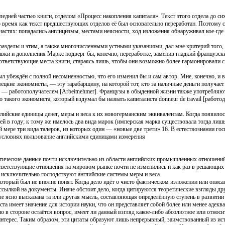
дней частью книги, отделом «Процесс накопления капитала». Текст этого отдела до си
время как текст предшествующих отделов её был основательно переработан. Поэтому с
частях: попадались англицизмы, местами неясности, ход изложения обнаруживал кое-где 
разделы и этим, а также многочисленными устными указаниями, дал мне критерий того, 
авки и дополнения Маркс подверг бы, конечно, переработке, заменив гладкий французс
тветствующие места книги, стараясь лишь, чтобы они возможно более гармонировали 
ыл убеждён с полной несомненностью, что его изменил бы и сам автор. Мне, конечно, и в
цкие экономисты, — эту тарабарщину, на которой тот, кто за наличные деньги получает
руд, — работополучателем [Arbeitnehmer]. Французы в обыденной жизни также употребляют
такого экономиста, который вздумал бы назвать капиталиста donneur de travail [работод
ийские единицы денег, меры и веса к их новогерманским эквивалентам. Когда появилос
ей в году; к тому же имелось два вида марок (имперская марка существовала тогда лишь
ней мере три вида талеров, из которых один — «новые две трети» 16. В естествознании го
 условиях пользование английскими единицами измерения
ктические данные почти исключительно из области английских промышленных отношений
ответствующие отношения на мировом рынке почти не изменились и как раз в решающих
сключительно господствуют английские системы меры и веса.
торый был не вполне понят. Когда дело идёт о чисто фактическом изложении или описан
 ссылкой на документы. Иначе обстоит дело, когда цитируются теоретические взгляды др
вые ясно высказана та или другая мысль, составляющая определённую ступень в развити
та имеет значение для истории науки, что он представляет собой более или менее адекв
 в стороне остаётся вопрос, имеет ли данный взгляд какое-либо абсолютное или относи
 интерес. Таким образом, эти цитаты образуют лишь непрерывный, заимствованный из ис