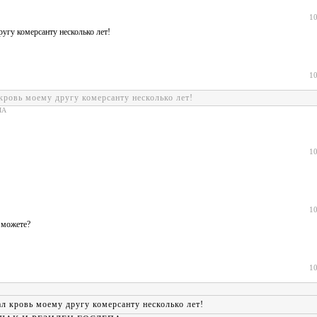
10
угу комерсанту несколько лет!
10
ровь моему другу комерсанту несколько лет!
ПА
10
10
ь можете?
10
л кровь моему другу комерсанту несколько лет!