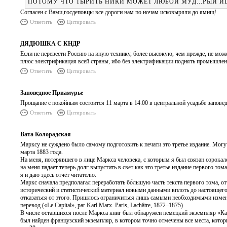
ПОТОМУ ЧТО ТЫРИТЬ НИКИ МОЖЕТ ЛЮБОЙ МУД...РЫЙ И
Согласен с Вами,госдеповцы все дороги нам по ночам исковыряли до ямищ!
Ответить
Цитировать
ДЯДЮШКА С КНДР
Если не перевести Россию на иную технику, более высокую, чем прежде, не мож
плюс электрификация всей страны, ибо без электрификации поднять промышле
Ответить
Цитировать
Заповедное Приамурье
Прощание с покойным состоится 11 марта в 14.00 в центральной усадьбе запове
Ответить
Цитировать
Вата Колорадская
Марксу не суждено было самому подготовить к печати это третье издание. Могу
марта 1883 года.
На меня, потерявшего в лице Маркса человека, с которым я был связан сорока
на меня падает теперь долг выпустить в свет как это третье издание первого то
я и даю здесь отчёт читателю.
Маркс сначала предполагал переработать бо́льшую часть текста первого тома, 
исторический и статистический материал новыми данными вплоть до настоящего 
отказаться от этого. Пришлось ограничиться лишь самыми необходимыми измен
перевод («Le Capital», par Karl Marx. Paris, Lachâtre, 1872–1875).
В числе оставшихся после Маркса книг был обнаружен немецкий экземпляр «Ка
был найден французский экземпляр, в котором точно отмечены все места, котор