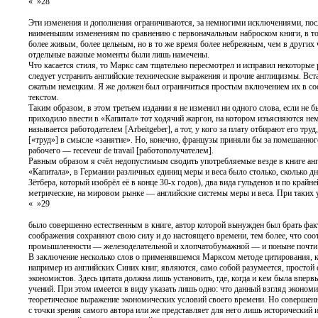
« »28
Эти изменения и дополнения ограничиваются, за немногими исключениями, после
наименьшим изменениям по сравнению с первоначальным наброском книги, в то 
более живым, более цельным, но в то же время более небрежным, чем в других 
отдельные важные моменты были лишь намечены.
Что касается стиля, то Маркс сам тщательно пересмотрел и исправил некоторые 
следует устранить английские технические выражения и прочие англицизмы. Вст
сжатым немецким. Я же должен был ограничиться простым включением их в соо
текстом.
Таким образом, в этом третьем издании я не изменил ни одного слова, если не б
приходило ввести в «Капитал» тот ходячий жаргон, на котором изъясняются неме
называется работодателем [Arbeitgeber], а тот, у кого за плату отбирают его т
[«труд»] в смысле «занятие». Но, конечно, французы приняли бы за помешанного 
рабочего — receveur de travail [работополучателем].
Равным образом я счёл недопустимым сводить употребляемые везде в книге англ
«Капитала», в Германии различных единиц меры и веса было столько, сколько дн
Зётбера, который изобрёл её в конце 30-х годов), два вида гульденов и по край
метрические, на мировом рынке — английские системы меры и веса. При таких
« »29
было совершенно естественным в книге, автор которой вынужден был брать фа
соображения сохраняют свою силу и до настоящего времени, тем более, что со
промышленности — железоделательной и хлопчатобумажной — и поныне почти и
В заключение несколько слов о применявшемся Марксом методе цитирования, ко
например из английских Синих книг, являются, само собой разумеется, простой
экономистов. Здесь цитата должна лишь установить, где, когда и кем была впер
учений. При этом имеется в виду указать лишь одно: что данный взгляд экономис
теоретическое выражение экономических условий своего времени. Но совершенно
с точки зрения самого автора или же представляет для него лишь исторический