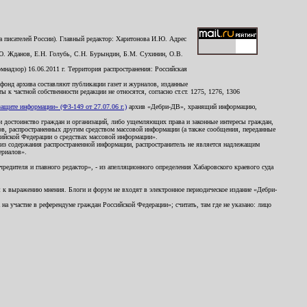
 писателей России). Главный редактор: Харитонова И.Ю. Адрес
Ю. Жданов, Е.Н. Голубь, С.Н. Бурындин, Б.М. Сухинин, О.В.
надзор) 16.06.2011 г. Территория распространения: Российская
й фонд архива составляют публикации газет и журналов, изданные
к частной собственности редакции не относятся, согласно ст.ст. 1275, 1276, 1306
щите информации» (ФЗ-149 от 27.07.06 г.)
архив «Дебри-ДВ», хранящий информацию,
ь и достоинство граждан и организаций, либо ущемляющих права и законные интересы граждан,
ов, распространенных другим средством массовой информации (а также сообщения, переданные
сийской Федерации о средствах массовой информации».
из содержания распространенной информации, распространитель не является надлежащим
ериалов».
редителя и главного редактор», - из апелляционного определения Хабаровского краевого суда
ны к выражению мнения. Блоги и форум не входят в электронное периодическое издание «Дебри-
а участие в референдуме граждан Российской Федерации»; считать, там где не указано: лицо