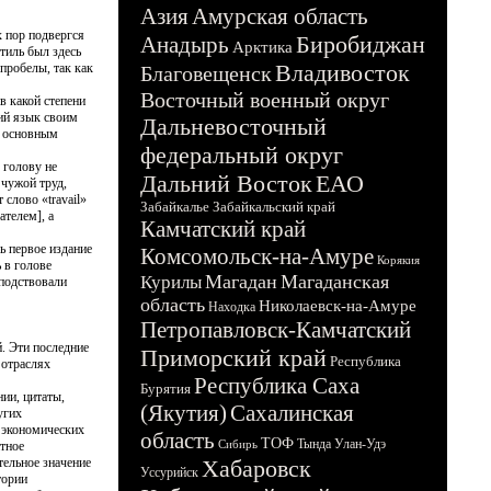
Азия
Амурская область
х пор подвергся
Биробиджан
Анадырь
Арктика
тиль был здесь
Владивосток
пробелы, так как
Благовещенск
Восточный военный округ
в какой степени
кий язык своим
Дальневосточный
с основным
федеральный округ
 голову не
Дальний Восток
ЕАО
 чужой труд,
 слово «travail»
Забайкалье
Забайкальский край
ателем], а
Камчатский край
ь первое издание
Комсомольск-на-Амуре
Корякия
 в голове
Магадан
Магаданская
Курилы
сподствовали
область
Николаевск-на-Амуре
Находка
Петропавловск-Камчатский
. Эти последние
Приморский край
Республика
 отраслях
Республика Саха
Бурятия
ии, цитаты,
(Якутия)
Сахалинская
угих
и экономических
область
ТОФ
Тында
Улан-Удэ
Сибирь
атное
тельное значение
Хабаровск
Уссурийск
тории