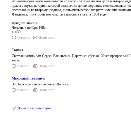
экономической науки комментарий к тексту и устанавливают даты и авторов отд
нужна в науке, историки которой отличались до сих пор лишь тенденциозным нев
послесловии ко второму изданию, лишь очень редко цитирует немецких экономи
Я надеюсь, что второй том удастся выпустить в свет в 1884 году.
Фридрих Энгельс
Лондон, 7 ноября 1883 г.
« »30
Ответить
Цитировать
Таисия
Светлая память вам Сергей Васильевич. Царствие небесное. Ушел прекрасны
жаль...
Ответить
Цитировать
Махровый ланцепуп
Это был правильный человек. Во всём.
Ответить
Цитировать
Добавить комментарий