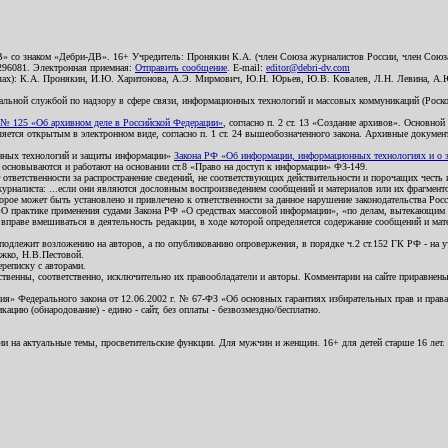
В» со знаком «Дебри-ДВ». 16+ Учредитель: Пронякин К.А. (член Союза журналистов России, член Союза
2296081. Электронная приемная:
Отправить сообщение
. E-mail:
editor@debri-dv.com
алах): К.А. Пронякин, И.Ю. Харитонова, А.Э. Мирмович, Ю.Н. Юрьев, Ю.В. Ковалев, Л.Н. Левина, А.
льной службой по надзору в сфере связи, информационных технологий и массовых коммуникаций (Роском
№ 125 «Об архивном деле в Российской Федерации»
, согласно п. 2 ст. 13 «Создание архивов». Основно
ется открытым в электронном виде, согласно п. 1 ст. 24 вышеобозначенного закона. Архивные документы 
ионных технологий и защиты информации»
Закона РФ «Об информации, информационных технологиях и о за
я основываются и работают на основании ст.8 «Право на доступ к информации» ФЗ-149.
 ответственности за распространение сведений, не соответствующих действительности и порочащих чест
урналиста: ...если они являются дословным воспроизведением сообщений и материалов или их фрагмент
орое может быть установлено и привлечено к ответственности за данное нарушение законодательства Рос
«О практике применения судами Закона РФ «О средствах массовой информации», «по делам, вытекающим 
вправе вмешиваться в деятельность редакции, в ходе которой определяется содержание сообщений и мат
одлежит возложению на авторов, а по опубликованию опровержения, в порядке ч.2 ст.152 ГК РФ - на уч
ожко, Н.В.Пестовой.
ереписку с авторами.
тственны, соответственно, исключительно их правообладатели и авторы. Комментарии на сайте приравне
я» Федерального закона от 12.06.2002 г. № 67-ФЗ «Об основных гарантиях избирательных прав и права н
ацию (обнародование) - едино - сайт, без оплаты - безвозмездно/бесплатно.
ии на актуальные темы, просветительские функции. Для мужчин и женщин. 16+ для детей старше 16 лет.