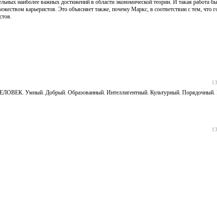
ельных наиболее важных достижений в области экономической теории. И такая работа б
ежеством карьеристов. Это объясняет также, почему Маркс, в соответствии с тем, что г
стов.
13
й ЧЕЛОВЕК. Умный. Добрый. Образованный. Интеллигентный. Культурный. Порядочный.
13