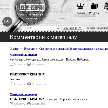
Главная
Разделы
Ар
расширенный пои
Комментарии к материалу
Главная
>>
Новости
>>
Скончался экс-директор Большехехцирского заповедник
Махровый ланцепуп
Как же так...неожиданно.. Земля тебе пухом и Царство Небесное.
Ответить
Цитировать
ТРАКТОРИСТ КИМ ПЫХ
Знал его.
Ответить
Цитировать
Махровый ланцепуп
ТРАКТОРИСТ КИМ ПЫХ
, Тоже знал. Хороший был человек.
Ответить
Цитировать