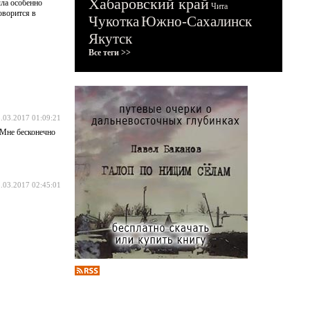
Хабаровский край
ыла особенно
Чита
оворится в
Чукотка
Южно-Сахалинск
Якутск
Все теги >>
.03.2017 01:09:21
 Мне бесконечно
.03.2017 02:45:01