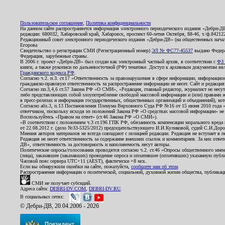
Пользовательское соглашение
,
Политика конфиденциальности
На данном сайте распространяется информация электронного периодического издания «Дебри-Д
редакции: 680032, Хабаровский край, Хабаровск, проспект 60-летия Октября, 88-46, т./ф.8421
Редакционный совет электронного периодического издания «Дебри-ДВ» (на общественных нач
Егорова
Свидетельство о регистрации СМИ (Регистрационный номер)
ЭЛ № ФС77-45537
выдано Федера
Федерация, зарубежные страны.
В 2006 г. проект «Дебри-ДВ» был создан как электронный частный архив, в соответствии с
ФЗ 
книги, а также рукописи по дальневосточной (РФ) тематике. Доступ к архивным документам явля
Гражданского кодекса РФ
.
Согласно ч.2. п.3. ст.17 «Ответственность за правонарушения в сфере информации, информац
гражданско-правовую ответственность за распространение информации не несет. Сайт и редакци
Согласно пп.3,4,6 ст.57 Закона РФ «О СМИ», «Редакция, главный редактор, журналист не несут
либо представляющих собой злоупотребление свободой массовой информации и (или) правами ж
в пресс-релизах и информация государственных, общественных организаций и объединений), кот
Согласно абз.3, п.13 Постановления Пленума Верховного Суда РФ №16 от 15 июня 2010 года 
ответчиком, поскольку исходя из положений Закона РФ «О средствах массовой информации» не 
Воспользуйтесь «Правом на ответ» (ст.46 Закона РФ «О СМИ»).
«В соответствии с положением ч.3 ст.196 ГПК РФ, обязанность компенсации морального вреда п
от 22.08.2012 г. (дело №33-5325/2012) председательствующего И.И.Куликовой, судей С.И.Дор
Мнения авторов материалов не всегда совпадают с позицией редакции. Редакция не вступает в п
Редакция не несет ответственность за содержание внешних ссылок и комментариев. За них отве
ДВ», ответственность за достоверность и наполняемость несут авторы.
Политические опросы/голосования проводятся согласно ч.2. ст.46 «Опросы общественного мнени
(лица), заказавшее (заказавших) проведение опроса и оплатившее (оплативших) указанную публик
Часовой пояс сервера UTC+11 (AEST), фактически +8 мск.
Если вы обнаружили ошибки на сайте, пожалуйста,
сообщите нам об этом
.
Распространение информации о политической, социальной, духовной жизни общества, публикац
СМИ не получает субсидий.
Адреса сайта:
DEBRI-DV.COM
,
DEBRI-DV.RU
.
В социальных сетях:
© Дебри-ДВ, 20.04.2006 - 2026