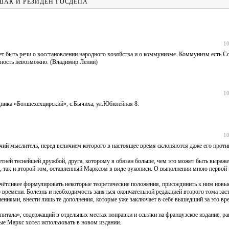
ШАК И РЕЗИДЕН ГОСДЕПА
10
ет быть речи о восстановлении народного хозяйства и о коммунизме. Коммунизм есть Со
нность невозможно. (Владимир Ленин)
10
дника «Болшехехцирский», с.Бычиха, ул.Юбилейная 8.
10
чий мыслитель, перед величием которого в настоящее время склоняются даже его проти
летней теснейшей дружбой, друга, которому я обязан больше, чем это может быть выраж
ма, так и второй том, оставленный Марксом в виде рукописи. О выполнении мною первой 
отчётливее формулировать некоторые теоретические положения, присоединить к ним новы
времени. Болезнь и необходимость заняться окончательной редакцией второго тома зас
ениями, внести лишь те дополнения, которые уже заключает в себе вышедший за это в
питала», содержащий в отдельных местах поправки и ссылки на французское издание; р
ые Маркс хотел использовать в новом издании.