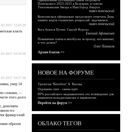
Официальные публикации Павла Петровича
Попельского 2023-2025 в Болгарии, в газетах
Тихоокеанская Звезда и Наш Город Амурск
павел попельский
Комсомольск официально продолжает отмечать День
памяти жертв сталинских репрессий: задумаемся...
павел попельский
.03.2017 13:43:20
Кого боится Путин: Сергей Фургал
ветская власть
Евгений Афанасьев
Повышение платы в автобусах за проезд: кто виноват,
и что делать?
Олег Паньков
Архив блогов >>
.03.2017 19:24:58
НОВОЕ НА ФОРУМЕ
.03.2017 19:27:56
вники, умер 14
Трилогия "Китобои" А. Вахова.
Охранник спит - смена идёт
ено словами, —
80% российского медиаконтента это телевидение для
части этого долга
пациентов психдиспансера и наркологии.
Перейти на форум >>
е, дополнить
тавили его
ремя французский
ОБЛАКО ТЕГОВ
авным образом