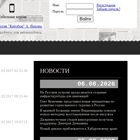
Имя:
Регистрация
Забыли пароль?
Пароль:
обильная версия
огия "Китобои" А. Вахова.
руйтесь, или авторизуйтесь.
НОВОСТИ
.03.2017 02:55:26
06.08.2026
На Русском острове продолжается создание
инфраструктуры для инноваций
.03.2017 09:15:44
Олег Кожемяко представил новые инициативы по
развитию горнолыжного туризма в России
В краевой больнице имени Владимирцева освоили
новую методику восстановления после инсульта
Дальневосточная студия кинохроники получила
.03.2017 10:43:21
поддержку Дмитрия Демешина
Новый циклон приближается к Хабаровскому краю