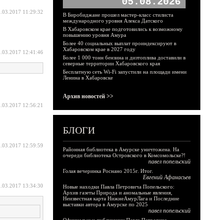
05.08.2026
.03.2017 11:29:32
В Биробиджане прошел мастер-класс стилиста
международного уровня Алекса Датского
В Хабаровском крае подготовились к возможному
повышению уровня Амура
Более 40 социальных выплат проиндексируют в
Хабаровском крае в 2027 году
.03.2017 12:41:46
Более 1 000 тонн бензина и дизтоплива доставили в
северные территории Хабаровского края
Бесплатную сеть Wi-Fi запустили на площади имени
Ленина в Хабаровске
Архив новостей >>
.03.2017 12:56:21
БЛОГИ
.03.2017 12:59:59
Районная библиотека в Амурске уничтожена. На
очереди библиотека Островского в Комсомольске?!
павел попельский
Голая вечеринка Роснано 2015г. Итог.
Евгений Афанасьев
.03.2017 13:34:30
Новые находки Павла Петровича Попельского:
Архив газеты Природа и аномальные явления,
Неизвестная карта НижнеАмурЛага и Последние
выставки автора в Амурске по 2025
павел попельский