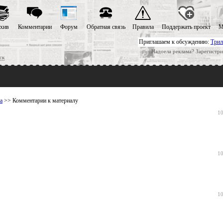
хив
Комментарии
Форум
Обратная связь
Правила
Поддержать проект
М
Приглашаем к обсуждению:
Трил
Надоела реклама? Зарегистри
ск
а
>> Комментарии к материалу
10
10
10