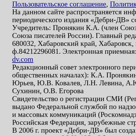
Пользовательское соглашение
,
Политик
На данном сайте распространяется ин
периодического издания «Дебри-ДВ» с
Учредитель: Пронякин К.А. (член Союз
Союза писателей России). Главный ред
680032, Хабаровский край, Хабаровск, п
ф.84212296081. Электронная приемная
dv.com
Редакционный совет электронного пер
общественных началах): К.А. Проняки
Юрьев, Ю.В. Ковалев, Л.Н. Левина, А.
Сухинин, О.В. Егорова
Свидетельство о регистрации СМИ (Р
выдано Федеральной службой по надзо
и массовых коммуникаций (Роскомнадзо
Российская Федерация, зарубежные ст
В 2006 г. проект «Дебри-ДВ» был созда