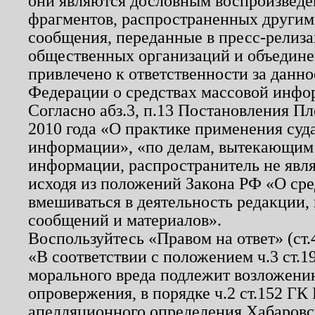
они являются дословным воспроизведе
фрагментов, распространенных другим
сообщения, переданные в пресс-релиза
общественных организаций и объединен
привлечено к ответственности за данн
Федерации о средствах массовой инфо
Согласно абз.3, п.13 Постановления П
2010 года «О практике применения суд
информации», «по делам, вытекающим
информации, распространитель не явл
исходя из положений Закона РФ «О ср
вмешиваться в деятельность редакции, 
сообщений и материалов».
Воспользуйтесь «Правом на ответ» (ст
«В соответствии с положением ч.3 ст.
морального вреда подлежит возложению
опровержения, в порядке ч.2 ст.152 ГК 
апелляционного определения Хабаровско