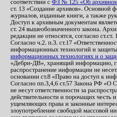
соответствии с
ФЗ № 125 «Об архивном
ст. 13 «Создание архивов». Основной ф
журналов, изданные книги, а также ру
Доступ к архивным документам являетс
ст. 24 вышеобозначенного закона. Арх
редакции не относятся, согласно ст.ст. 
Согласно ч.2. п.3. ст.17 «Ответственн
информационных технологий и защит
информационных технологиях и о защит
«Дебри-ДВ», хранящий информацию, гр
распространение информации не несет.
основании ст.8 «Право на доступ к ин
Согласно пп.3,4,6 ст.57 Закона РФ «О
не несут ответственности за распрост
действительности и порочащих честь и
ущемляющих права и законные интере
злоупотребление свободой массовой ин