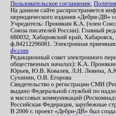
Пользовательское соглашение
,
Политик
На данном сайте распространяется ин
периодического издания «Дебри-ДВ» с
Учредитель: Пронякин К.А. (член Союз
Союза писателей России). Главный ред
680032, Хабаровский край, Хабаровск, п
ф.84212296081. Электронная приемная
dv.com
Редакционный совет электронного пер
общественных началах): К.А. Проняки
Юрьев, Ю.В. Ковалев, Л.Н. Левина, А.
Сухинин, О.В. Егорова
Свидетельство о регистрации СМИ (Р
выдано Федеральной службой по надзо
и массовых коммуникаций (Роскомнадзо
Российская Федерация, зарубежные ст
В 2006 г. проект «Дебри-ДВ» был созда