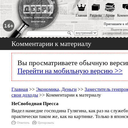
Главная
Разделы
Архив
Коммен
Приглашаем к о
Надоела рек
расширенный пои
Комментарии к материалу
Вы просматриваете обычную версию
Перейти на мобильную версию >>
Главная
>>
Экономика, Деньги
>>
Заместитель генпро
свои доходы
>> Комментарии к материалу
НеСвободная Пресса
Видел намедне господина Гулягина, как раз на служеб
практически таком же, как на картинке. Только в япон
Ответить
Цитировать