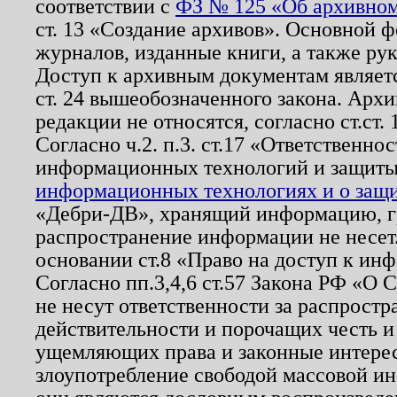
соответствии с
ФЗ № 125 «Об архивном
ст. 13 «Создание архивов». Основной ф
журналов, изданные книги, а также ру
Доступ к архивным документам являетс
ст. 24 вышеобозначенного закона. Арх
редакции не относятся, согласно ст.ст. 
Согласно ч.2. п.3. ст.17 «Ответственн
информационных технологий и защит
информационных технологиях и о защит
«Дебри-ДВ», хранящий информацию, гр
распространение информации не несет.
основании ст.8 «Право на доступ к ин
Согласно пп.3,4,6 ст.57 Закона РФ «О
не несут ответственности за распрост
действительности и порочащих честь и
ущемляющих права и законные интере
злоупотребление свободой массовой ин