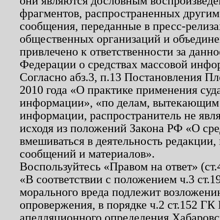
они являются дословным воспроизведе
фрагментов, распространенных другим
сообщения, переданные в пресс-релиза
общественных организаций и объединен
привлечено к ответственности за данн
Федерации о средствах массовой инфо
Согласно абз.3, п.13 Постановления П
2010 года «О практике применения суд
информации», «по делам, вытекающим
информации, распространитель не явл
исходя из положений Закона РФ «О ср
вмешиваться в деятельность редакции, 
сообщений и материалов».
Воспользуйтесь «Правом на ответ» (ст
«В соответствии с положением ч.3 ст.
морального вреда подлежит возложению
опровержения, в порядке ч.2 ст.152 ГК 
апелляционного определения Хабаровско