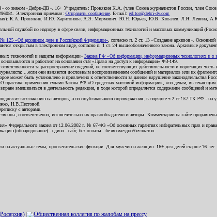
В» со знаком «Дебри-ДВ». 16+ Учредитель: Пронякин К.А. (член Союза журналистов России, член Союза
2296081. Электронная приемная:
Отправить сообщение
. E-mail:
editor@debri-dv.com
алах): К.А. Пронякин, И.Ю. Харитонова, А.Э. Мирмович, Ю.Н. Юрьев, Ю.В. Ковалев, Л.Н. Левина, А.
льной службой по надзору в сфере связи, информационных технологий и массовых коммуникаций (Роском
№ 125 «Об архивном деле в Российской Федерации»
, согласно п. 2 ст. 13 «Создание архивов». Основно
ется открытым в электронном виде, согласно п. 1 ст. 24 вышеобозначенного закона. Архивные документы 
ионных технологий и защиты информации»
Закона РФ «Об информации, информационных технологиях и о за
я основываются и работают на основании ст.8 «Право на доступ к информации» ФЗ-149.
 ответственности за распространение сведений, не соответствующих действительности и порочащих чест
урналиста: ...если они являются дословным воспроизведением сообщений и материалов или их фрагмент
орое может быть установлено и привлечено к ответственности за данное нарушение законодательства Рос
«О практике применения судами Закона РФ «О средствах массовой информации», «по делам, вытекающим 
вправе вмешиваться в деятельность редакции, в ходе которой определяется содержание сообщений и мат
одлежит возложению на авторов, а по опубликованию опровержения, в порядке ч.2 ст.152 ГК РФ - на уч
ожко, Н.В.Пестовой.
ереписку с авторами.
тственны, соответственно, исключительно их правообладатели и авторы. Комментарии на сайте приравне
я» Федерального закона от 12.06.2002 г. № 67-ФЗ «Об основных гарантиях избирательных прав и права н
ацию (обнародование) - едино - сайт, без оплаты - безвозмездно/бесплатно.
ии на актуальные темы, просветительские функции. Для мужчин и женщин. 16+ для детей старше 16 лет.