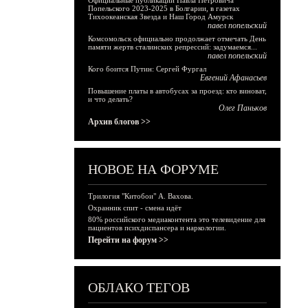
Официальные публикации Павла Петровича
Попельского 2023-2025 в Болгарии, в газетах
Тихоокеанская Звезда и Наш Город Амурск
павел попельский
Комсомольск официально продолжает отмечать День
памяти жертв сталинских репрессий: задумаемся...
павел попельский
Кого боится Путин: Сергей Фургал
Евгений Афанасьев
Повышение платы в автобусах за проезд: кто виноват,
и что делать?
Олег Паньков
Архив блогов >>
НОВОЕ НА ФОРУМЕ
Трилогия "Китобои" А. Вахова.
Охранник спит - смена идёт
80% российского медиаконтента это телевидение для
пациентов психдиспансера и наркологии.
Перейти на форум >>
ОБЛАКО ТЕГОВ