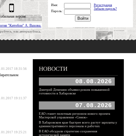
Имя:
Регистрация
Забыли пароль?
Пароль:
обильная версия
огия "Китобои" А. Вахова.
руйтесь, или авторизуйтесь.
НОВОСТИ
.01.2017 18:31:56
збирательном
08.08.2026
Дмитрий Демешин объявил режим повышенной
готовности в Хабаровске
.01.2017 19:11:37
07.08.2026
ЕАО станет пилотным регионом нового проекта
Мастерской управления «Сенеж»
В Хабаровском крае быстрее всего растут зарплаты у
административного персонала и рабочих
В ЕАО обсудили стратегию сохранения
.01.2017 19:25:21
исторической памяти