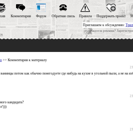
хив
Комментарии
Форум
Обратная связь
Правила
Поддержать проект
М
Приглашаем к обсуждению:
Трил
Надоела реклама? Зарегистри
ск
но
>> Комментарии к материалу
23
 ванинцы потом как обычно понегодуете где нибудь на кухне в угольной пыли, а не на и
23
ного кандидата?
л!)))
23