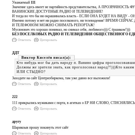
Уважаемый
111
Значение здесь имеет не партийность представительства, А ПРО
ВАНИНСКИЕ ДОСТУПНЫЕ РАДИО И ТЕЛЕВИДЕНИЕ!
И тогда во что бы ни окрашивалась власть - ЕСЛИ ОНА БУДЕТ НА ВИДУ -
Именно потому и нет ни радио поселкового, ни телевидения! ВРЕМЯ СЕЙЧА
И ТЕЛЕФОНОМ МОЖНО СНИМАТЬ РЕПОРТАЖ!
Мусянович это хорошо понимал, но снимал себя, любимого))) С ёршиком!)))
БЕЗ ПОСЕЛКОВЫХ РАДИО И ТЕЛЕВИДЕНИЯ ОБЩЕСТВЕННОГО ЕД
Ответить
Цитировать
ДДТ
Виктор Киселёв
Кто нибудь мог бы дать народу п. Ванино цифры проголосовавших
Должны же зрители знать, как проголосовал народ?!)))Кто каким
ИЛИ СТЫДНО?
Заходите на сайт Центризбиркома, там уже давно все выложили!
Ответить
Цитировать
222
111 прикрылись мужиками с порта, в агитках о ЕР НИ СЛОВО, СТИСНЯЛИСЬ!
Ответить
Цитировать
другу
Шарикоыв прошу покинуть этот сайт
Ответить
Цитировать