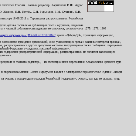
 писателей России). Главный редактор: Харитонова И.Ю. Адрес
Ю. Жданов, Е.Н. Голубь, С.Н. Бурындин, Б.М. Сухинин, О.В.
надзор) 16.06.2011 г. Территория распространения: Российская
й фонд архива составляют публикации газет и журналов, изданные
к частной собственности редакции не относятся, согласно ст.ст. 1275, 1276, 1306
щите информации» (ФЗ-149 от 27.07.06 г.)
архив «Дебри-ДВ», хранящий информацию,
ь и достоинство граждан и организаций, либо ущемляющих права и законные интересы граждан,
ов, распространенных другим средством массовой информации (а также сообщения, переданные
сийской Федерации о средствах массовой информации».
из содержания распространенной информации, распространитель не является надлежащим
ериалов».
редителя и главного редактор», - из апелляционного определения Хабаровского краевого суда
ны к выражению мнения. Блоги и форум не входят в электронное периодическое издание «Дебри-
а участие в референдуме граждан Российской Федерации»; считать, там где не указано: лицо