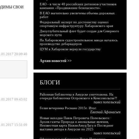
ЕАО - в числе 40 российских регионов-участников
БХОДИМЫ СВОИ
кампании «Продвижение безопасности»
В ЕАО значительно увеличены объемы дорожных
работ
Федеральный эксперт по достоинству оценил
спортивную инфраструктуру Хабаровского края
Дноуглубительный флот будет создан для Северного
морского пути
На Хабаровском судостроительном заводе началось
производство дебаркадеров
ЦУМ в Хабаровске вернули государству
.01.2017 20:09:40
Архив новостей >>
БЛОГИ
Районная библиотека в Амурске уничтожена. На
очереди библиотека Островского в Комсомольске?!
.01.2017 09:43:02
павел попельский
Голая вечеринка Роснано 2015г. Итог.
Евгений Афанасьев
Новые находки Павла Петровича Попельского:
Архив газеты Природа и аномальные явления,
.01.2017 15:51:09
Неизвестная карта НижнеАмурЛага и Последние
выставки автора в Амурске по 2025
павел попельский