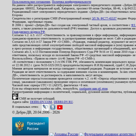
Пользовательское соглашение
,
Политика конфиденциальности
На данном сайте распространяется информация электронного периодического издания «Дебри-Д
редакции: 680032, Хабаровский край, Хабаровск, проспект 60-летия Октября, 88-46, т./ф.8421
Редакционный совет электронного периодического издания «Дебри-ДВ» (на общественных нач
Егорова
Свидетельство о регистрации СМИ (Регистрационный номер)
ЭЛ № ФС77-45537
выдано Федера
Федерация, зарубежные страны.
В 2006 г. проект «Дебри-ДВ» был создан как электронный частный архив, в соответствии с
ФЗ 
книги, а также рукописи по дальневосточной (РФ) тематике. Доступ к архивным документам явля
Гражданского кодекса РФ
.
Согласно ч.2. п.3. ст.17 «Ответственность за правонарушения в сфере информации, информац
гражданско-правовую ответственность за распространение информации не несет. Сайт и редакци
Согласно пп.3,4,6 ст.57 Закона РФ «О СМИ», «Редакция, главный редактор, журналист не несут
либо представляющих собой злоупотребление свободой массовой информации и (или) правами ж
в пресс-релизах и информация государственных, общественных организаций и объединений), кот
Согласно абз.3, п.13 Постановления Пленума Верховного Суда РФ №16 от 15 июня 2010 года 
ответчиком, поскольку исходя из положений Закона РФ «О средствах массовой информации» не 
Воспользуйтесь «Правом на ответ» (ст.46 Закона РФ «О СМИ»).
«В соответствии с положением ч.3 ст.196 ГПК РФ, обязанность компенсации морального вреда п
от 22.08.2012 г. (дело №33-5325/2012) председательствующего И.И.Куликовой, судей С.И.Дор
Мнения авторов материалов не всегда совпадают с позицией редакции. Редакция не вступает в п
Редакция не несет ответственность за содержание внешних ссылок и комментариев. За них отве
ДВ», ответственность за достоверность и наполняемость несут авторы.
Политические опросы/голосования проводятся согласно ч.2. ст.46 «Опросы общественного мнени
(лица), заказавшее (заказавших) проведение опроса и оплатившее (оплативших) указанную публик
Часовой пояс сервера UTC+11 (AEST), фактически +8 мск.
Если вы обнаружили ошибки на сайте, пожалуйста,
сообщите нам об этом
.
Распространение информации о политической, социальной, духовной жизни общества, публикац
СМИ не получает субсидий.
Адреса сайта:
DEBRI-DV.COM
,
DEBRI-DV.RU
.
В социальных сетях:
© Дебри-ДВ, 20.04.2006 - 2026