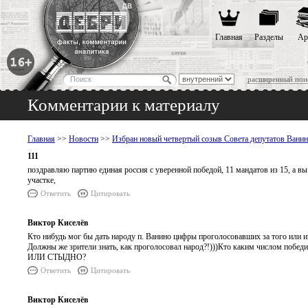
Главная
Разделы
Ар
расширенный пои
Комментарии к материалу
Главная
>>
Новости
>>
Избран новый четвертый созыв Совета депутатов Вани
111
поздравляю партию единая россия с уверенной победой, 11 мандатов из 15, а вы
участке,
Ответить
Цитировать
Виктор Киселёв
Кто нибудь мог бы дать народу п. Ванино цифры проголосовавших за того или и
Должны же зрители знать, как проголосовал народ?!)))Кто каким числом победи
ИЛИ СТЫДНО?
Ответить
Цитировать
Виктор Киселёв