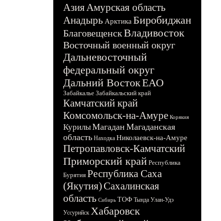
Азия
Амурская область
Биробиджан
Анадырь
Арктика
Владивосток
Благовещенск
Восточный военный округ
Дальневосточный
федеральный округ
Дальний Восток
ЕАО
Забайкалье
Забайкальский край
Камчатский край
Комсомольск-на-Амуре
Корякия
Магадан
Магаданская
Курилы
область
Николаевск-на-Амуре
Находка
Петропавловск-Камчатский
Приморский край
Республика
Республика Саха
Бурятия
(Якутия)
Сахалинская
область
ТОФ
Тында
Улан-Удэ
Сибирь
Хабаровск
Уссурийск