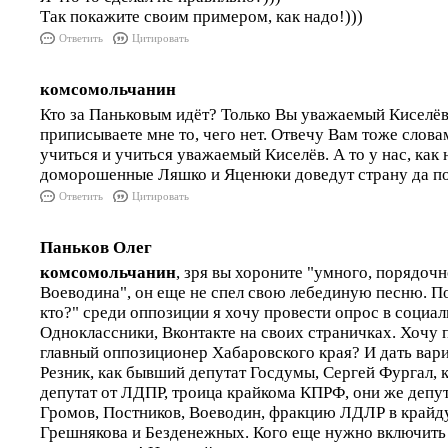
Так покажите своим примером, как надо!)))
Ответить
Цитировать
комсомольчанин
Кто за Паньковым идёт? Только Вы уважаемый Киселёв. 
приписываете мне то, чего нет. Отвечу Вам тоже слова
учиться и учиться уважаемый Киселёв. А то у нас, как 
доморошенные Ляшко и Яценюки доведут страну да по
Ответить
Цитировать
Паньков Олег
комсомольчанин
, зря вы хороните "умного, порядочн
Воеводина", он еще не спел свою лебединую песню. По
кто?" среди оппозиции я хочу провести опрос в социал
Одноклассники, Вконтакте на своих страничках. Хочу п
главный оппозиционер Хабаровского края? И дать вари
Резник, как бывший депутат Госдумы, Сергей Фургал,
депутат от ЛДПР, троица крайкома КПРФ, они же депу
Громов, Постников, Воеводин, фракцию ЛДЛР в крайд
Грешнякова и Безденежных. Кого еще нужно включить