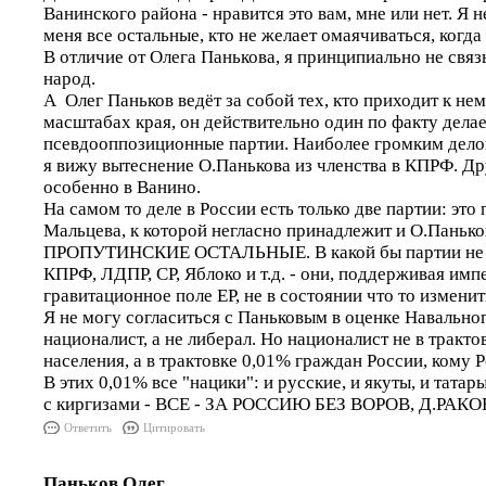
Ванинского района - нравится это вам, мне или нет. Я 
меня все остальные, кто не желает омаячиваться, когда
В отличие от Олега Панькова, я принципиально не связ
народ.
А Олег Паньков ведёт за собой тех, кто приходит к нему
масштабах края, он действительно один по факту делае
псевдооппозиционные партии. Наиболее громким дел
я вижу вытеснение О.Панькова из членства в КПРФ. Др
особенно в Ванино.
На самом то деле в России есть только две партии: это
Мальцева, к которой негласно принадлежит и О.Панько
ПРОПУТИНСКИЕ ОСТАЛЬНЫЕ. В какой бы партии не с
КПРФ, ЛДПР, СР, Яблоко и т.д. - они, поддерживая им
гравитационное поле ЕР, не в состоянии что то изменит
Я не могу согласиться с Паньковым в оценке Навальног
националист, а не либерал. Но националист не в тракто
населения, а в трактовке 0,01% граждан России, кому Ро
В этих 0,01% все "нацики": и русские, и якуты, и татар
с киргизами - ВСЕ - ЗА РОССИЮ БЕЗ ВОРОВ, Д.РАК
Ответить
Цитировать
Паньков Олег