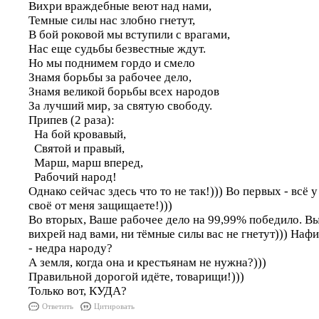
Вихри враждебные веют над нами,
Темные силы нас злобно гнетут,
В бой роковой мы вступили с врагами,
Нас еще судьбы безвестные ждут.
Но мы поднимем гордо и смело
Знамя борьбы за рабочее дело,
Знамя великой борьбы всех народов
За лучший мир, за святую свободу.
Припев (2 раза):
На бой кровавый,
Святой и правый,
Марш, марш вперед,
Рабочий народ!
Однако сейчас здесь что то не так!))) Во первых - всё 
своё от меня защищаете!)))
Во вторых, Ваше рабочее дело на 99,99% победило. В
вихрей над вами, ни тёмные силы вас не гнетут))) Наф
- недра народу?
А земля, когда она и крестьянам не нужна?)))
Правильной дорогой идёте, товарищи!)))
Только вот, КУДА?
Ответить
Цитировать