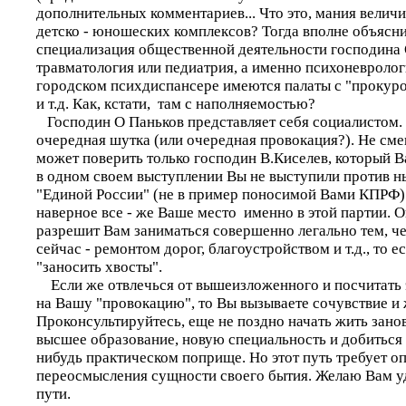
дополнительных комментариев... Что это, мания величи
детско - юношеских комплексов? Тогда вполне объясн
специализация общественной деятельности господина О
травматология или педиатрия, а именно психоневролог
городском психдиспансере имеются палаты с "прокур
и т.д. Как, кстати, там с наполняемостью?
Господин О Паньков представляет себя социалистом. 
очередная шутка (или очередная провокация?). Не см
может поверить только господин В.Киселев, который Ва
в одном своем выступлении Вы не выступили против н
"Единой России" (не в пример поносимой Вами КПРФ)
наверное все - же Ваше место именно в этой партии. 
разрешит Вам заниматься совершенно легально тем, ч
сейчас - ремонтом дорог, благоустройством и т.д., то ес
"заносить хвосты".
Если же отвлечься от вышеизложенного и посчитать 
на Вашу "провокацию", то Вы вызываете сочувствие и 
Проконсультируйтесь, еще не поздно начать жить занов
высшее образование, новую специальность и добиться 
нибудь практическом поприще. Но этот путь требует о
переосмысления сущности своего бытия. Желаю Вам у
пути.