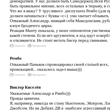
демократией. У нас должен быть Самодержец Всея Рус
быть правильное мнение, всех остальных в тюрьму, в с
Что же я вижу? У трусливого диспутанта Рембо (для п
должен начинаться с буквы «с») ума хватает обзыват
Отважный Александр, мнящий себя Македонским, руба
клоун бродячего цирка.
Реакция Манту показала, у моих оппонентов умственна
какой степени. Если нет аргументов, в ход идут оскорбл
и откликнется. Не стоит метать бисер перед свиньями.
Ответить
Цитировать
Рембо
Отважный Паньков спровоцировал своей статьей всех, 
провокацией... оказалось задел мыша)))
Ответить
Цитировать
Виктор Киселёв
Уважаемые Александр и Рэмбо)))
Правда цинична.
Я, например, никогда не стану Ньютоном, Эйлером, Ла
Джобсом. Но на Дебрях ДВ я наиболее агрессивный п