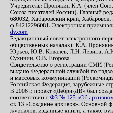
Учредитель: Пронякин К.А. (член Союз
Союза писателей России). Главный ред
680032, Хабаровский край, Хабаровск, п
ф.84212296081. Электронная приемная
dv.com
Редакционный совет электронного пер
общественных началах): К.А. Проняки
Юрьев, Ю.В. Ковалев, Л.Н. Левина, А.
Сухинин, О.В. Егорова
Свидетельство о регистрации СМИ (Р
выдано Федеральной службой по надзо
и массовых коммуникаций (Роскомнадзо
Российская Федерация, зарубежные ст
В 2006 г. проект «Дебри-ДВ» был созда
соответствии с
ФЗ № 125 «Об архивном
ст. 13 «Создание архивов». Основной ф
журналов, изданные книги, а также ру