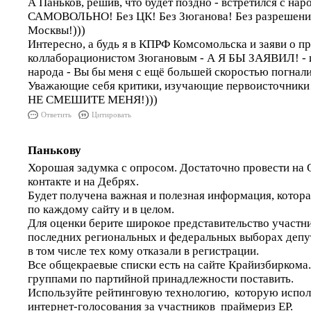
А Паньков, решив, что будет поздно - встретился с нар
САМОВОЛЬНО! Без ЦК! Без Зюганова! Без разрешени
Москвы!)))
Интересно, а будь я в КПРФ Комсомольска и заяви о п
коллаборационистом Зюгановым - А Я БЫ ЗАЯВИЛ! - и
народа - Вы бы меня с ещё большей скоростью погнал
Уважающие себя критики, изучающие первоисточники
НЕ СМЕШИТЕ МЕНЯ!)))
Ответить
Цитировать
Панькову
Хорошая задумка с опросом. Достаточно провести на 
контакте и на Дебрях.
Будет получена важная и полезная информация, котора
по каждому сайту и в целом.
Для оценки берите широкое представительство участни
последних региональных и федеральных выборах депут
в том числе тех кому отказали в регистрации.
Все общекраевые списки есть на сайте Крайизбиркома
группами по партийной принадлежности поставить.
Используйте рейтинговую технологию, которую испо
интернет-голосования за участников праймериз ЕР.