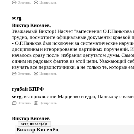
Ответить
Цитировать
serg
Виктор Киселёв
,
Уважаемый Виктор! Насчет "вытеснения О.Г.Панькова 
трудно, посмотрите официальные документы краевой 
- О.Г.Паньков был исключен за систематические нару
дисциплины и игнорирование партийных поручений. И 
началось сразу после избрания депутатом думы. Сам
одним из рядовых фактов из этой цепи. Уважающий се
изучать все первоисточники, а не только те, которые е
Ответить
Цитировать
гудбай КПРФ
serg
, вы прихвостни Марценко и едра, Панькову с вами
Ответить
Цитировать
Виктор Киселёв
serg
Виктор Киселёв
,