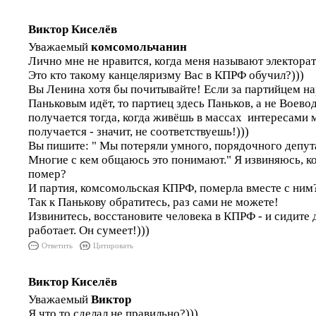
Виктор Киселёв
Уважаемый
комсомольчанин
Лично мне не нравится, когда меня называют электора
Это кто такому канцеляризму Вас в КПРФ обучил?)))
Вы Ленина хотя бы почитывайте! Если за партийцем нар
Паньковым идёт, то партиец здесь Паньков, а не Воево
получается тогда, когда живёшь в массах интересами 
получается - значит, не соответствуешь!)))
Вы пишите: " Мы потеряли умного, порядочного депута
Многие с кем общаюсь это понимают." Я извиняюсь, кон
помер?
И партия, комсомольская КПРФ, померла вместе с ним
Так к Панькову обратитесь, раз сами не можете!
Извинитесь, восстановите человека в КПРФ - и сидите 
работает. Он сумеет!)))
Ответить
Цитировать
Виктор Киселёв
Уважаемый
Виктор
Я что то сделал не правильно?)))