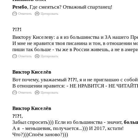
Рембо
, Где смеяться? Отважный спартанец!
Ответить
Цитировать
?!?!
Виктору Киселеву: а я из большинства и ЗА нашего Пре
И мне не нравится твоя писанина и тон, в отношении м
пиши так больше - ты же в России живешь, а не в амери
Ответить
Цитировать
Виктор Киселёв
Вот почему, уважаемый
?!?!
, я и не приглашаю с собой
В отношении нравится: - НЕ НРАВИТСЯ - НЕ ЧИТАЙТЕ
Ответить
Цитировать
Виктор Киселёв
?!?!
,
Забыл спросить))) Если из большинства - значит,
боль
А я - меньшевик, получается...))) И 2017, кстати!
Что?)))Споём заново?)))