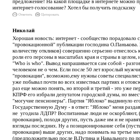
предложение! На какой площадке в интернете можно п
интернет-голосование? Хотел бы получить подсказку
Ответить
Цитировать
Николай
Хорошая новость: интернет - сообщество порадовало 
"провокационной" публикации господина О.Панькова. 
количеству откликов) совершенно серьезно отнеслось
роли его персоны в масштабах края и страны в целом, 
"Who is who". Вывод напрашивается сам собой - разго
человеком не о чем. Если после 50 лет взрослый мужчи
"провокации", возможно,ему нужны советы специалист
уже побывал почти во всех известных партиях и отовс
раз еще можно понять, но второй и третий - это уже 
КПРФ его избрали депутатом городской думы, но вмес
"могучие пенсионеры". Партия "Яблоко" выдвинуло ег
Государственную Думу - в ответ: "Яблоко" меня разда
не угодила ЛДПР? Воспитанные люди не оскорбляют, 
провокации), походя других, пусть даже им и не нравя
взгляды последних. Ну а позиционирование себя (пуст
провокации) выше других, надо понимать на третье мес
(предположительно после В.Путина и Навального по п