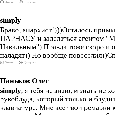
Ответить
Цитировать
simply
Браво, анархист!)))Осталось примк
ПАРНАСУ и заделаться агентом "
Навальным") Правда тоже скоро и 
наладят)) Но вообще повеселил))С
Ответить
Цитировать
Паньков Олег
simply
, я тебя не знаю, и знать не х
рукоблуда, который только и блуди
клавиатуре. Мне все твои ремарки 