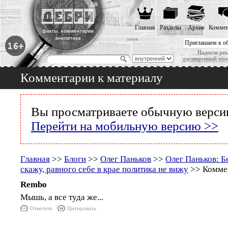
Главная
Разделы
Архив
Коммен
Приглашаем к о
Надоела рек
расширенный пои
Комментарии к материалу
Вы просматриваете обычную версию
Перейти на мобильную версию >>
Главная
>>
Блоги
>>
Олег Паньков
>>
Олег Паньков: Б
скажу, равного себе в крае политика не вижу
>> Коммен
Rembo
Мышь, а все туда же...
Ответить
Цитировать