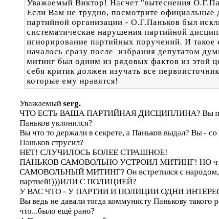
Уважаемый Виктор! Насчет "вытеснения О.Г.П
Если Вам не трудно, посмотрите официальные
партийной организации - О.Г.Паньков был искл
систематические нарушения партийной дисцип
игнорирование партийных поручений. И такое 
началось сразу после избрания депутатом ду
митинг был одним из рядовых фактов из этой 
себя критик должен изучать все первоисточники
которые ему нравятся!
Уважаемый
serg.
ЧТО ЕСТЬ ВАША ПАРТИЙНАЯ ДИСЦИПЛИНА? Вы пошл
Паньков уклонился?
Вы что то держали в секрете, а Паньков выдал? Вы - со
Паньков струсил?
НЕТ! СЛУЧИЛОСЬ БОЛЕЕ СТРАШНОЕ!
ПАНЬКОВ САМОВОЛЬНО УСТРОИЛ МИТИНГ! НО что 
САМОВОЛЬНЫЙ МИТИНГ? Он встретился с народом, не
партией!)))ИЛИ С ПОЛИЦИЕЙ?
У ВАС ЧТО - У ПАРТИИ И ПОЛИЦИИ ОДНИ ИНТЕРЕС
Вы ведь не давали тогда коммунисту Панькову такого 
что...было ещё рано?