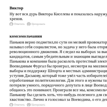
Виктор
Ну вот вся дурь Виктора Киселева и показалась наруж
хренов.
Ответить
Цитировать
комсомольчанин
Паньков верно подметил,по сути он мелкий провокатор
называл себя социалистом, но задача у него была отор
революционного движения. Я следил на выборах за в
кандидатов, самым убедительным и знающим выглядел
Панькова и компании была расколоть протестный элект
Воеводиным Фургал бы проиграл, несмотря на милли
выборы и поддержку Шпорта и местных администраци
уступив Даськову, который тоже увёл часть избирателе
отработанные политтехнологии. Для этого и нужены т
потеряли умного, порядочного депутата в лице Воевод
общаюсь это понимают. Проиграли все мы, комсомольча
Панькову бы сделать хоть, что-нибудь полезного для св
хвастовство. Лично я голосовал за Воеводина, о его де
Ответить
Цитировать