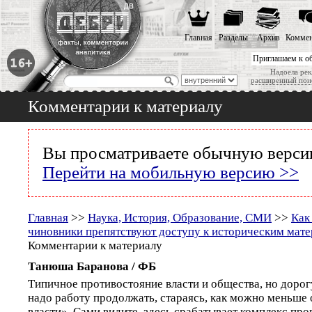
Главная
Разделы
Архив
Коммен
Приглашаем к о
Надоела рек
расширенный пои
Комментарии к материалу
Вы просматриваете обычную версию
Перейти на мобильную версию >>
Главная
>>
Наука, История, Образование, СМИ
>>
Как
чиновники препятствуют доступу к историческим мат
Комментарии к материалу
Танюша Баранова / ФБ
Типичное противостояние власти и общества, но дорог
надо работу продолжать, стараясь, как можно меньше
власти». Сами видите, здесь срабатывает комплекс про