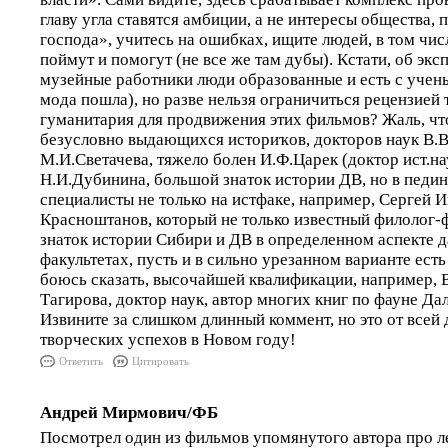
главу угла ставятся амбиции, а не интересы общества, 
господа», учитесь на ошибках, ищите людей, в том числ
поймут и помогут (не все же там дубы). Кстати, об экс
музейные работники люди образованные и есть с учен
мода пошла), но разве нельзя ограничиться рецензией 
гуманитария для продвижения этих фильмов? Жаль, что
безусловно выдающихся историҡов, докторов наук В.В
М.И.Светачева, тяжело болен И.Ф.Царек (доктор ист.на
Н.И.Дубинина, большой знаток истории ДВ, но в педи
специалисты не только на истфаке, например, Сергей 
Красноштанов, который не только известный филолог-ф
знаток истории Сибири и ДВ в определенном аспекте д
факультетах, пусть и в сильно урезанном варианте ест
боюсь сказать, высочайшей квалификации, например, 
Тагирова, доктор наук, автор многих книг по фауне Дал
Извините за слишком длинный коммент, но это от всей
творческих успехов в Новом году!
Ответить
Цитировать
Андрей Мирмович/ФБ
Посмотрел один из фильмов упомянутого автора про л