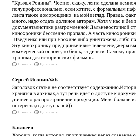
"Крылья Родины". Честно, скажу, лента сделана немн
полупрофессионально, если хотите, с формальным паф
лента также доморощенно, на мой взгляд. Правда, фак
много, надо отдать должное авторам. Хотя у нас и без 
документалистики разгромленной Дальневосточной ст
кинохроники бесследно пропало. А часть кинохроники
Шведченко или при Ерохине либо уничтожена, либо п
Эту кинохронику предприимчивые теле-менеджеры вы
коммерческой основе, то бишь, за деньги. Самому при
хроники для исторических фильмов.
Ответить
Цитировать
Сергей Игонин/ФБ
Заголовок статьи не соответствует содержанию.Истор
хранятся в архивах,а тут речь идет о доступе к доку
,точнее о распространении продукции. Меня больше и
интересна,и доступ к ней))
Ответить
Цитировать
Бакшеев
Хорошо, когда история, пропущенная через сознание с