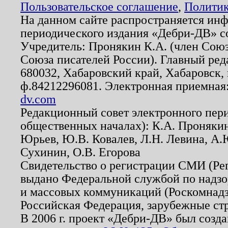
Пользовательское соглашение
,
Политик
На данном сайте распространяется ин
периодического издания «Дебри-ДВ» с
Учредитель: Пронякин К.А. (член Союз
Союза писателей России). Главный ред
680032, Хабаровский край, Хабаровск, п
ф.84212296081. Электронная приемная
dv.com
Редакционный совет электронного пер
общественных началах): К.А. Проняки
Юрьев, Ю.В. Ковалев, Л.Н. Левина, А.
Сухинин, О.В. Егорова
Свидетельство о регистрации СМИ (Р
выдано Федеральной службой по надзо
и массовых коммуникаций (Роскомнадзо
Российская Федерация, зарубежные ст
В 2006 г. проект «Дебри-ДВ» был созда