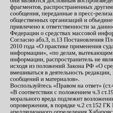
они являются дословным воспроизведе
фрагментов, распространенных другим
сообщения, переданные в пресс-релиза
общественных организаций и объединен
привлечено к ответственности за данн
Федерации о средствах массовой инфо
Согласно абз.3, п.13 Постановления П
2010 года «О практике применения суд
информации», «по делам, вытекающим
информации, распространитель не явл
исходя из положений Закона РФ «О ср
вмешиваться в деятельность редакции, 
сообщений и материалов».
Воспользуйтесь «Правом на ответ» (ст
«В соответствии с положением ч.3 ст.
морального вреда подлежит возложению
опровержения, в порядке ч.2 ст.152 ГК 
апелляционного определения Хабаровско