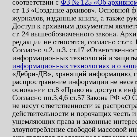
соответствии с
ФЗ № 125 «Об архивном
ст. 13 «Создание архивов». Основной ф
журналов, изданные книги, а также ру
Доступ к архивным документам являетс
ст. 24 вышеобозначенного закона. Арх
редакции не относятся, согласно ст.ст. 
Согласно ч.2. п.3. ст.17 «Ответственн
информационных технологий и защит
информационных технологиях и о защит
«Дебри-ДВ», хранящий информацию, гр
распространение информации не несет.
основании ст.8 «Право на доступ к ин
Согласно пп.3,4,6 ст.57 Закона РФ «О
не несут ответственности за распрост
действительности и порочащих честь и
ущемляющих права и законные интере
злоупотребление свободой массовой ин