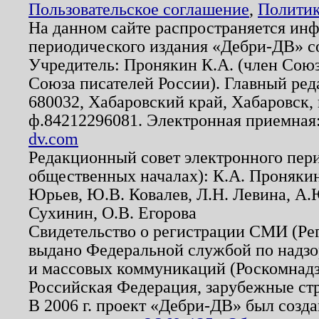
Пользовательское соглашение
,
Политик
На данном сайте распространяется ин
периодического издания «Дебри-ДВ» с
Учредитель: Пронякин К.А. (член Союз
Союза писателей России). Главный ред
680032, Хабаровский край, Хабаровск, п
ф.84212296081. Электронная приемная
dv.com
Редакционный совет электронного пер
общественных началах): К.А. Проняки
Юрьев, Ю.В. Ковалев, Л.Н. Левина, А.
Сухинин, О.В. Егорова
Свидетельство о регистрации СМИ (Р
выдано Федеральной службой по надзо
и массовых коммуникаций (Роскомнадзо
Российская Федерация, зарубежные ст
В 2006 г. проект «Дебри-ДВ» был созда