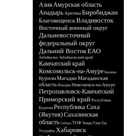
Азия
Амурская область
Биробиджан
Анадырь
Арктика
Владивосток
Благовещенск
Восточный военный округ
Дальневосточный
федеральный округ
Дальний Восток
ЕАО
Забайкалье
Забайкальский край
Камчатский край
Комсомольск-на-Амуре
Корякия
Магадан
Магаданская
Курилы
область
Николаевск-на-Амуре
Находка
Петропавловск-Камчатский
Приморский край
Республика
Республика Саха
Бурятия
(Якутия)
Сахалинская
область
ТОФ
Тында
Улан-Удэ
Сибирь
Хабаровск
Уссурийск