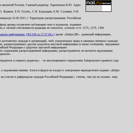
 писателей России). Главный редактор: Харитонова И.Ю. Адрес
Ю. Жданов, Е.Н. Голубь, С.Н. Бурындин, Б.М. Сухинин, О.В.
надзор) 16.06.2011 г. Территория распространения: Российская
й фонд архива составляют публикации газет и журналов, изданные
к частной собственности редакции не относятся, согласно ст.ст. 1275, 1276, 1306
щите информации» (ФЗ-149 от 27.07.06 г.)
архив «Дебри-ДВ», хранящий информацию,
ь и достоинство граждан и организаций, либо ущемляющих права и законные интересы граждан,
ов, распространенных другим средством массовой информации (а также сообщения, переданные
сийской Федерации о средствах массовой информации».
из содержания распространенной информации, распространитель не является надлежащим
ериалов».
редителя и главного редактор», - из апелляционного определения Хабаровского краевого суда
ны к выражению мнения. Блоги и форум не входят в электронное периодическое издание «Дебри-
а участие в референдуме граждан Российской Федерации»; считать, там где не указано: лицо