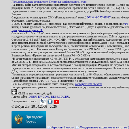
Пользовательское соглашение
,
Политика конфиденциальности
На данном сайте распространяется информация электронного периодического издания «Дебри-Д
редакции: 680032, Хабаровский край, Хабаровск, проспект 60-летия Октября, 88-46, т./ф.8421
Редакционный совет электронного периодического издания «Дебри-ДВ» (на общественных нач
Егорова
Свидетельство о регистрации СМИ (Регистрационный номер)
ЭЛ № ФС77-45537
выдано Федера
Федерация, зарубежные страны.
В 2006 г. проект «Дебри-ДВ» был создан как электронный частный архив, в соответствии с
ФЗ 
книги, а также рукописи по дальневосточной (РФ) тематике. Доступ к архивным документам явля
Гражданского кодекса РФ
.
Согласно ч.2. п.3. ст.17 «Ответственность за правонарушения в сфере информации, информац
гражданско-правовую ответственность за распространение информации не несет. Сайт и редакци
Согласно пп.3,4,6 ст.57 Закона РФ «О СМИ», «Редакция, главный редактор, журналист не несут
либо представляющих собой злоупотребление свободой массовой информации и (или) правами ж
в пресс-релизах и информация государственных, общественных организаций и объединений), кот
Согласно абз.3, п.13 Постановления Пленума Верховного Суда РФ №16 от 15 июня 2010 года 
ответчиком, поскольку исходя из положений Закона РФ «О средствах массовой информации» не 
Воспользуйтесь «Правом на ответ» (ст.46 Закона РФ «О СМИ»).
«В соответствии с положением ч.3 ст.196 ГПК РФ, обязанность компенсации морального вреда п
от 22.08.2012 г. (дело №33-5325/2012) председательствующего И.И.Куликовой, судей С.И.Дор
Мнения авторов материалов не всегда совпадают с позицией редакции. Редакция не вступает в п
Редакция не несет ответственность за содержание внешних ссылок и комментариев. За них отве
ДВ», ответственность за достоверность и наполняемость несут авторы.
Политические опросы/голосования проводятся согласно ч.2. ст.46 «Опросы общественного мнени
(лица), заказавшее (заказавших) проведение опроса и оплатившее (оплативших) указанную публик
Часовой пояс сервера UTC+11 (AEST), фактически +8 мск.
Если вы обнаружили ошибки на сайте, пожалуйста,
сообщите нам об этом
.
Распространение информации о политической, социальной, духовной жизни общества, публикац
СМИ не получает субсидий.
Адреса сайта:
DEBRI-DV.COM
,
DEBRI-DV.RU
.
В социальных сетях:
© Дебри-ДВ, 20.04.2006 - 2026