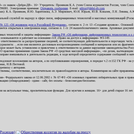
В» со знаком «Дебри-ДВ». 16+ Учредитель: Пронякин К.А. (член Союза журналистов России, член Союза
2296081. Электронная приемная:
Отправить сообщение
. E-mail:
editor@debri-dv.com
алах): К.А. Пронякин, И.Ю. Харитонова, А.Э. Мирмович, Ю.Н. Юрьев, Ю.В. Ковалев, Л.Н. Левина, А.
льной службой по надзору в сфере связи, информационных технологий и массовых коммуникаций (Роском
№ 125 «Об архивном деле в Российской Федерации»
, согласно п. 2 ст. 13 «Создание архивов». Основно
ется открытым в электронном виде, согласно п. 1 ст. 24 вышеобозначенного закона. Архивные документы 
ионных технологий и защиты информации»
Закона РФ «Об информации, информационных технологиях и о за
я основываются и работают на основании ст.8 «Право на доступ к информации» ФЗ-149.
 ответственности за распространение сведений, не соответствующих действительности и порочащих чест
урналиста: ...если они являются дословным воспроизведением сообщений и материалов или их фрагмент
орое может быть установлено и привлечено к ответственности за данное нарушение законодательства Рос
«О практике применения судами Закона РФ «О средствах массовой информации», «по делам, вытекающим 
вправе вмешиваться в деятельность редакции, в ходе которой определяется содержание сообщений и мат
одлежит возложению на авторов, а по опубликованию опровержения, в порядке ч.2 ст.152 ГК РФ - на уч
ожко, Н.В.Пестовой.
ереписку с авторами.
тственны, соответственно, исключительно их правообладатели и авторы. Комментарии на сайте приравне
я» Федерального закона от 12.06.2002 г. № 67-ФЗ «Об основных гарантиях избирательных прав и права н
ацию (обнародование) - едино - сайт, без оплаты - безвозмездно/бесплатно.
ии на актуальные темы, просветительские функции. Для мужчин и женщин. 16+ для детей старше 16 лет.