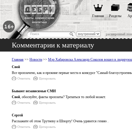
Главная
Разделы
Ар
расширенный пои
Комментарии к материалу
Главная
>>
Новости
>>
Мэр Хабаровска Александр Соколов вошел в лидирующ
Свой
Все проплачено, как и прежние первые места в конкурсе "Самый благоустроенн
Ответить
Цитировать
Бывают независимые СМИ
Свой
, обоснуйте, факты проплаты? Трепаться то любой может.
Ответить
Цитировать
Сергей
Расскажите об этом Трутневу и Шпорту! Очень удивятся гению .
Ответить
Цитировать