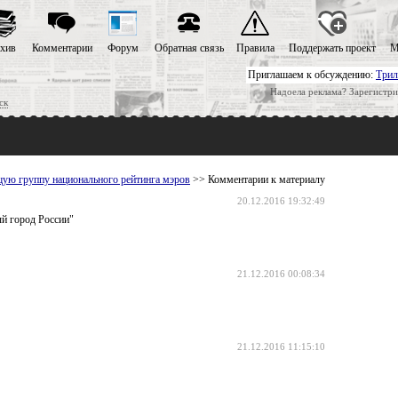
хив
Комментарии
Форум
Обратная связь
Правила
Поддержать проект
М
Приглашаем к обсуждению:
Трил
Надоела реклама? Зарегистри
ск
ую группу национального рейтинга мэров
>> Комментарии к материалу
20.12.2016 19:32:49
ый город России"
21.12.2016 00:08:34
21.12.2016 11:15:10