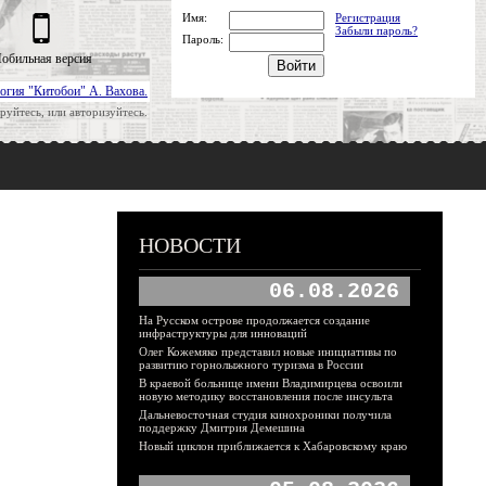
Имя:
Регистрация
Забыли пароль?
Пароль:
обильная версия
огия "Китобои" А. Вахова.
руйтесь, или авторизуйтесь.
НОВОСТИ
06.08.2026
На Русском острове продолжается создание
инфраструктуры для инноваций
Олег Кожемяко представил новые инициативы по
развитию горнолыжного туризма в России
В краевой больнице имени Владимирцева освоили
новую методику восстановления после инсульта
Дальневосточная студия кинохроники получила
поддержку Дмитрия Демешина
Новый циклон приближается к Хабаровскому краю