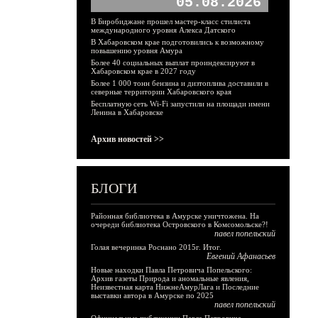
05.08.2026
В Биробиджане прошел мастер-класс стилиста
международного уровня Алекса Датского
В Хабаровском крае подготовились к возможному
повышению уровня Амура
Более 40 социальных выплат проиндексируют в
Хабаровском крае в 2027 году
Более 1 000 тонн бензина и дизтоплива доставили в
северные территории Хабаровского края
Бесплатную сеть Wi-Fi запустили на площади имени
Ленина в Хабаровске
Архив новостей >>
БЛОГИ
Районная библиотека в Амурске уничтожена. На
очереди библиотека Островского в Комсомольске?!
павел попельский
Голая вечеринка Роснано 2015г. Итог.
Евгений Афанасьев
Новые находки Павла Петровича Попельского:
Архив газеты Природа и аномальные явления,
Неизвестная карта НижнеАмурЛага и Последние
выставки автора в Амурске по 2025
павел попельский