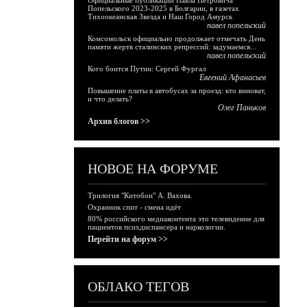
Официальные публикации Павла Петровича
Попельского 2023-2025 в Болгарии, в газетах
Тихоокеанская Звезда и Наш Город Амурск
павел попельский
Комсомольск официально продолжает отмечать День
памяти жертв сталинских репрессий: задумаемся...
павел попельский
Кого боится Путин: Сергей Фургал
Евгений Афанасьев
Повышение платы в автобусах за проезд: кто виноват,
и что делать?
Олег Паньков
Архив блогов >>
НОВОЕ НА ФОРУМЕ
Трилогия "Китобои" А. Вахова.
Охранник спит - смена идёт
80% российского медиаконтента это телевидение для
пациентов психдиспансера и наркологии.
Перейти на форум >>
ОБЛАКО ТЕГОВ