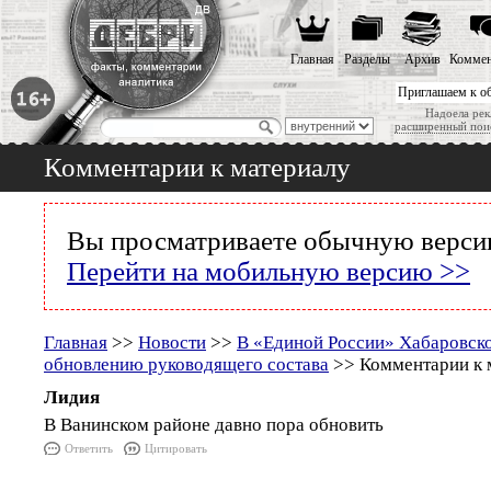
Главная
Разделы
Архив
Коммен
Приглашаем к о
Надоела рек
расширенный пои
Комментарии к материалу
Вы просматриваете обычную версию
Перейти на мобильную версию >>
Главная
>>
Новости
>>
В «Единой России» Хабаровског
обновлению руководящего состава
>> Комментарии к 
Лидия
В Ванинском районе давно пора обновить
Ответить
Цитировать