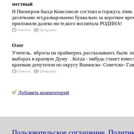
местный
И Пионером был,в Комсомоле состоял и горжусь этим.
десятками лет,разварованно буквально за короткое вре
приложили далеко ни те,кого воспитала РОДИНА!
Ответить
Цитировать
Олег
Учитель, вбросы на праймериз, рассказывают, были п
выборах в краевую Думу . Когда - нибудь станет извес
краевым депутатом по округу Ванинско- Советско- Гав
Ответить
Цитировать
Добавить комментарий
Пользовательское соглашение
,
Политик