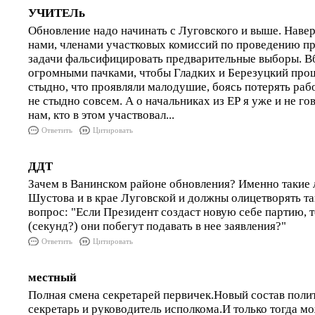
УЧИТЕЛь
Обновление надо начинать с Луговского и выше. Навер
нами, членами участковых комиссий по проведению пр
задачи фальсифицировать предварительные выборы. В
огромными пачками, чтобы Гладких и Березуцкий прош
стыдно, что проявляли малодушие, боясь потерять работ
не стыдно совсем. А о начальниках из ЕР я уже и не г
нам, кто в этом участвовал...
Ответить
Цитировать
ДДТ
Зачем в Ванинском районе обновления? Именно такие л
Шустова и в крае Луговской и должны олицетворять т
вопрос: "Если Президент создаст новую себе партию, т
(секунд?) они побегут подавать в нее заявления?"
Ответить
Цитировать
местный
Полная смена секретарей первичек.Новый состав поли
секретарь и руководитель исполкома.И только тогда м