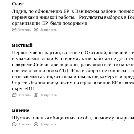
Олег
Лидия, по обновлению ЕР в Ванинском районе полнос
первичками никакой работы. Результаты выборов в Г
организации ЕР были позорными.
Ответить
Цитировать
местный
Первые члены партии, во главе с Охотиной,были дейст
и уважаемые люди.В то время актив работал не для отч
с людьми.Сейчас две персоны, развалили всё что мож
совсем ослеп и оглох?ЛДПР на выборах не открыла гла
называемый актив,хотя какой там актив,комерсы и пре
Сергей Леонидович,совсем потерял позиции ЕР в своё
округе!!!!!
Ответить
Цитировать
мнение
Шустова очень амбициозная особа, по моему подрывае
Ответить
Цитировать