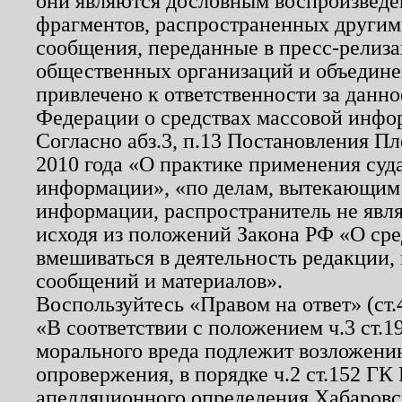
они являются дословным воспроизведе
фрагментов, распространенных другим
сообщения, переданные в пресс-релиза
общественных организаций и объединен
привлечено к ответственности за данн
Федерации о средствах массовой инфо
Согласно абз.3, п.13 Постановления П
2010 года «О практике применения суд
информации», «по делам, вытекающим
информации, распространитель не явл
исходя из положений Закона РФ «О ср
вмешиваться в деятельность редакции, 
сообщений и материалов».
Воспользуйтесь «Правом на ответ» (ст
«В соответствии с положением ч.3 ст.
морального вреда подлежит возложению
опровержения, в порядке ч.2 ст.152 ГК 
апелляционного определения Хабаровско