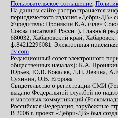
Пользовательское соглашение
,
Политик
На данном сайте распространяется ин
периодического издания «Дебри-ДВ» с
Учредитель: Пронякин К.А. (член Союз
Союза писателей России). Главный ред
680032, Хабаровский край, Хабаровск, п
ф.84212296081. Электронная приемная
dv.com
Редакционный совет электронного пер
общественных началах): К.А. Проняки
Юрьев, Ю.В. Ковалев, Л.Н. Левина, А.
Сухинин, О.В. Егорова
Свидетельство о регистрации СМИ (Р
выдано Федеральной службой по надзо
и массовых коммуникаций (Роскомнадзо
Российская Федерация, зарубежные ст
В 2006 г. проект «Дебри-ДВ» был созда