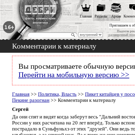
Главная
Разделы
Архив
Коммен
Приглашаем к о
Надоела рек
расширенный пои
Комментарии к материалу
Вы просматриваете обычную версию
Перейти на мобильную версию >>
Главная
>>
Политика, Власть
>>
Пикет китайцев у посо
Пекине разогнан
>> Комментарии к материалу
Сергей
Да они спят и видят когда заберут весь "Дальний восто
России у них расчитана на 20 лет вперёд. Только вспо
пострадало в Суньфуньхэ от этих "друзей". Они ведь то
улыбаются, а за спиной нож. Да к тому же еще некото