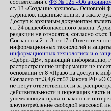
соответствии с
ФЗ № 125 «Об архивном
ст. 13 «Создание архивов». Основной ф
журналов, изданные книги, а также ру
Доступ к архивным документам являетс
ст. 24 вышеобозначенного закона. Арх
редакции не относятся, согласно ст.ст. 
Согласно ч.2. п.3. ст.17 «Ответственн
информационных технологий и защит
информационных технологиях и о защит
«Дебри-ДВ», хранящий информацию, гр
распространение информации не несет.
основании ст.8 «Право на доступ к ин
Согласно пп.3,4,6 ст.57 Закона РФ «О
не несут ответственности за распрост
действительности и порочащих честь и
ущемляющих права и законные интере
злоупотребление свободой массовой ин